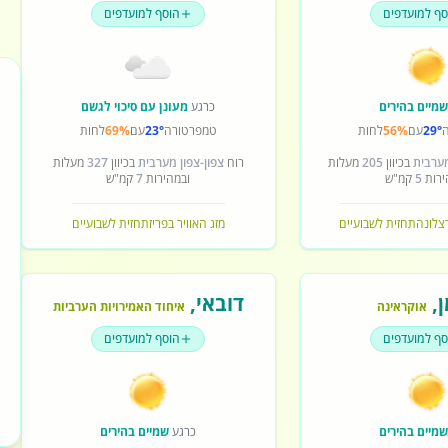
סף למועדפים
הוסף למועדפים
מיים בהירים
כרגע
מעונן עם סיכוי לגשם
29°
עם
56%
לחות
טמפרטורה
23°
עם
69%
לחות
מערבית
בכיוון
205
מעלות
רוח
צפון-צפון מערבית
בכיוון
327
מעלות
ירות
5
קמ"ש
ובמהירות
7
קמ"ש
רצלונה
תחזית לשבועיים
מזג האוויר בפריז
תחזית לשבועיים
ן
,
דובאי
,
אוקראינה
איחוד האמירויות הערביות
סף למועדפים
הוסף למועדפים
מיים בהירים
כרגע
שמיים בהירים