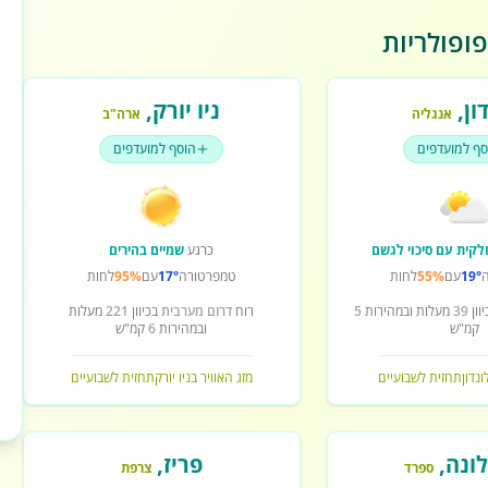
ופולריות
ון
,
ניו יורק
,
אנגליה
ארה"ב
סף למועדפים
הוסף למועדפים
לקית עם סיכוי לגשם
כרגע
שמיים בהירים
19°
עם
55%
לחות
טמפרטורה
17°
עם
95%
לחות
וון
39
מעלות ובמהירות
5
רוח
דרום מערבית
בכיוון
221
מעלות
קמ"ש
ובמהירות
6
קמ"ש
ונדון
תחזית לשבועיים
מזג האוויר בניו יורק
תחזית לשבועיים
ונה
,
פריז
,
ספרד
צרפת