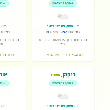
הוסף למועדפים
הו
כרגע
מעונן עם סיכוי לגשם
כרגע
ש
טמפרטורה
24°
עם
72%
לחות
טמפרטורה
רוח
צפונית
בכיוון
350
מעלות ובמהירות
8
רוח
דרום-דרום 
קמ"ש
ובמה
מזג האוויר בברלין
תחזית לשבועיים
מזג האוויר בב
בנקוק
,
אומ
תאילנד
הוסף למועדפים
הו
כרגע
מעונן עם סיכוי לגשם
כרגע
ש