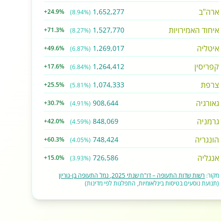
ארה"ב
1,652,277
+24.9%
(8.94%)
איחוד האמירויות
1,527,770
+71.3%
(8.27%)
איטליה
1,269,017
+49.6%
(6.87%)
קפריסין
1,264,412
+17.6%
(6.84%)
צרפת
1,074,333
+25.5%
(5.81%)
גאורגיה
908,644
+30.7%
(4.91%)
גרמניה
848,069
+42.0%
(4.59%)
הונגריה
748,424
+60.3%
(4.05%)
אנגליה
726,586
+15.0%
(3.93%)
מקור:
רשות שדות התעופה – דו"ח שנתי 2025, נמל התעופה בן-גוריון
(תנועת נוסעים בטיסות בינלאומיות, התפלגות לפי מדינות)