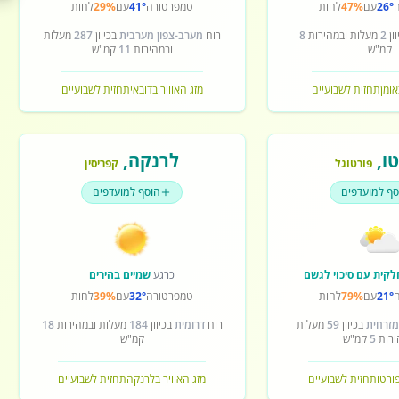
26°
עם
47%
לחות
טמפרטורה
41°
עם
29%
לחות
ון
2
מעלות ובמהירות
8
רוח
מערב-צפון מערבית
בכיוון
287
מעלות
קמ"ש
ובמהירות
11
קמ"ש
אומן
תחזית לשבועיים
מזג האוויר בדובאי
תחזית לשבועיים
ו
,
לרנקה
,
פורטוגל
קפריסין
סף למועדפים
הוסף למועדפים
לקית עם סיכוי לגשם
כרגע
שמיים בהירים
21°
עם
79%
לחות
טמפרטורה
32°
עם
39%
לחות
מזרחית
בכיוון
59
מעלות
רוח
דרומית
בכיוון
184
מעלות ובמהירות
18
ירות
5
קמ"ש
קמ"ש
פורטו
תחזית לשבועיים
מזג האוויר בלרנקה
תחזית לשבועיים