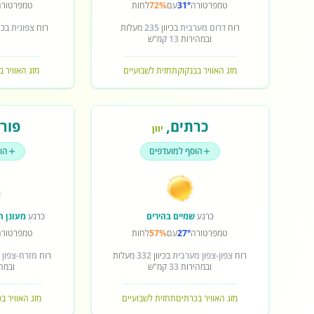
טמפרטורה
31°
עם
72%
לחות
טמפרטורה
רוח
דרום מערבית
בכיוון
235
מעלות
רוח
צפונית
בכיו
ובמהירות
13
קמ"ש
מזג האוויר בבנקוק
תחזית לשבועיים
מזג האוויר ב
כרתים
,
פורט
יוון
הוסף למועדפים
הו
כרגע
שמיים בהירים
כרגע
מעונן ח
טמפרטורה
27°
עם
57%
לחות
טמפרטורה
רוח
צפון-צפון מערבית
בכיוון
332
מעלות
רוח
מזרח-צפון 
ובמהירות
33
קמ"ש
ובמה
מזג האוויר בכרתים
תחזית לשבועיים
מזג האוויר ב