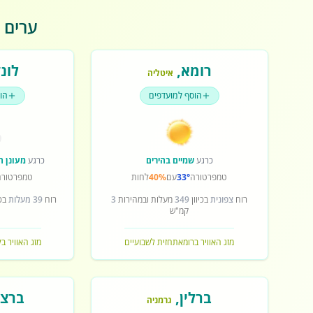
ערים פ
רומא
,
לונד
איטליה
הוסף למועדפים
הו
כרגע
שמיים בהירים
כרגע
מעונן ח
טמפרטורה
33°
עם
40%
לחות
טמפרטורה
רוח
צפונית
בכיוון
349
מעלות ובמהירות
3
רוח
39 מעלות
בכי
קמ"ש
מזג האוויר ברומא
תחזית לשבועיים
מזג האוויר בל
ברלין
,
ברצל
גרמניה