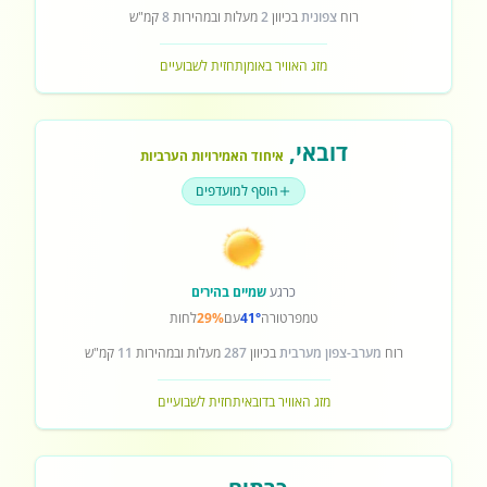
רוח
צפונית
בכיוון
2
מעלות ובמהירות
8
קמ"ש
מזג האוויר באומן
תחזית לשבועיים
דובאי
,
איחוד האמירויות הערביות
הוסף למועדפים
כרגע
שמיים בהירים
טמפרטורה
41°
עם
29%
לחות
רוח
מערב-צפון מערבית
בכיוון
287
מעלות ובמהירות
11
קמ"ש
מזג האוויר בדובאי
תחזית לשבועיים