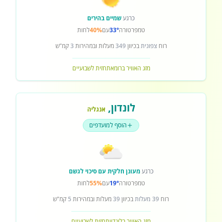
כרגע
שמיים בהירים
טמפרטורה
33°
עם
40%
לחות
רוח
צפונית
בכיוון
349
מעלות ובמהירות
3
קמ"ש
מזג האוויר ברומא
תחזית לשבועיים
לונדון
,
אנגליה
הוסף למועדפים
כרגע
מעונן חלקית עם סיכוי לגשם
טמפרטורה
19°
עם
55%
לחות
רוח
39 מעלות
בכיוון
39
מעלות ובמהירות
5
קמ"ש
מזג האוויר בלונדון
תחזית לשבועיים