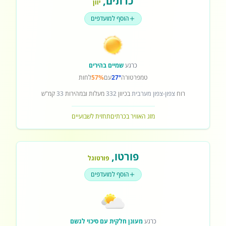
כרתים
,
יוון
הוסף למועדפים
כרגע
שמיים בהירים
טמפרטורה
27°
עם
57%
לחות
רוח
צפון-צפון מערבית
בכיוון
332
מעלות ובמהירות
33
קמ"ש
מזג האוויר בכרתים
תחזית לשבועיים
פורטו
,
פורטוגל
הוסף למועדפים
כרגע
מעונן חלקית עם סיכוי לגשם