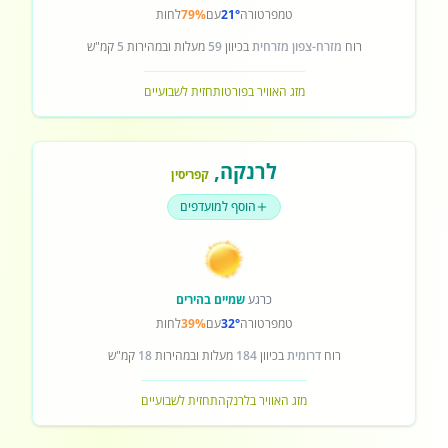
טמפרטורה
21°
עם
79%
לחות
רוח
מזרח-צפון מזרחית
בכיוון
59
מעלות ובמהירות
5
קמ"ש
מזג האוויר בפורטו
תחזית לשבועיים
לרנקה
,
קפריסין
הוסף למועדפים
כרגע
שמיים בהירים
טמפרטורה
32°
עם
39%
לחות
רוח
דרומית
בכיוון
184
מעלות ובמהירות
18
קמ"ש
מזג האוויר בלרנקה
תחזית לשבועיים