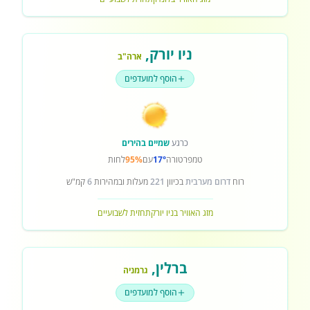
ניו יורק
,
ארה"ב
הוסף למועדפים
כרגע
שמיים בהירים
טמפרטורה
17°
עם
95%
לחות
רוח
דרום מערבית
בכיוון
221
מעלות ובמהירות
6
קמ"ש
מזג האוויר בניו יורק
תחזית לשבועיים
ברלין
,
גרמניה
הוסף למועדפים