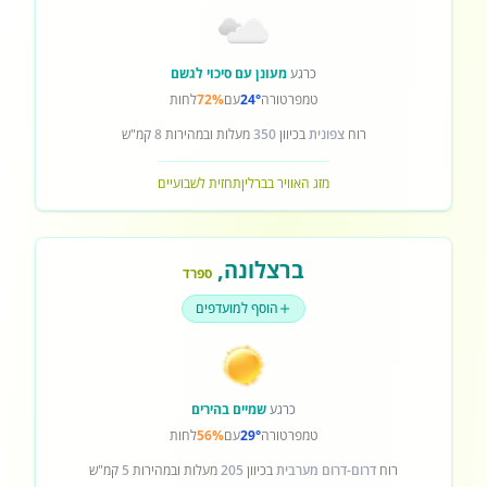
כרגע
מעונן עם סיכוי לגשם
טמפרטורה
24°
עם
72%
לחות
רוח
צפונית
בכיוון
350
מעלות ובמהירות
8
קמ"ש
מזג האוויר בברלין
תחזית לשבועיים
ברצלונה
,
ספרד
הוסף למועדפים
כרגע
שמיים בהירים
טמפרטורה
29°
עם
56%
לחות
רוח
דרום-דרום מערבית
בכיוון
205
מעלות ובמהירות
5
קמ"ש