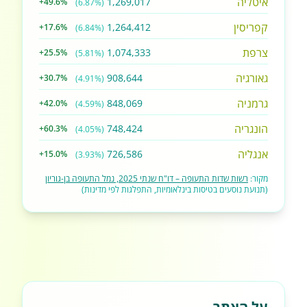
איטליה
1,269,017
+49.6%
(6.87%)
קפריסין
1,264,412
+17.6%
(6.84%)
צרפת
1,074,333
+25.5%
(5.81%)
גאורגיה
908,644
+30.7%
(4.91%)
גרמניה
848,069
+42.0%
(4.59%)
הונגריה
748,424
+60.3%
(4.05%)
אנגליה
726,586
+15.0%
(3.93%)
מקור:
רשות שדות התעופה – דו"ח שנתי 2025, נמל התעופה בן-גוריון
(תנועת נוסעים בטיסות בינלאומיות, התפלגות לפי מדינות)