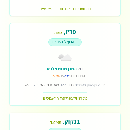
מזג האוויר בברצלונה
תחזית לשבועיים
פריז
,
צרפת
הוסף למועדפים
כרגע
מעונן עם סיכוי לגשם
טמפרטורה
23°
עם
69%
לחות
רוח
צפון-צפון מערבית
בכיוון
327
מעלות ובמהירות
7
קמ"ש
מזג האוויר בפריז
תחזית לשבועיים
בנקוק
,
תאילנד