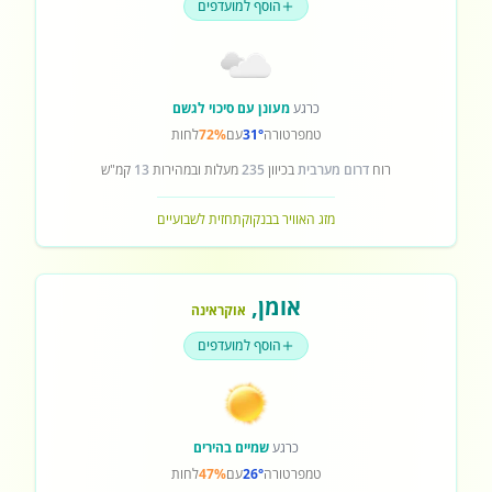
הוסף למועדפים
כרגע
מעונן עם סיכוי לגשם
טמפרטורה
31°
עם
72%
לחות
רוח
דרום מערבית
בכיוון
235
מעלות ובמהירות
13
קמ"ש
מזג האוויר בבנקוק
תחזית לשבועיים
אומן
,
אוקראינה
הוסף למועדפים
כרגע
שמיים בהירים
טמפרטורה
26°
עם
47%
לחות