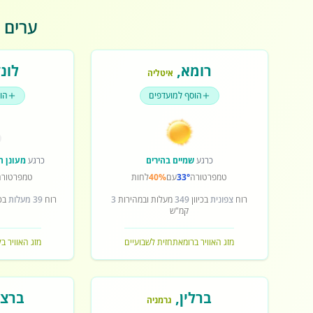
ערים פ
רומא
,
לונד
איטליה
הוסף למועדפים
הו
כרגע
שמיים בהירים
כרגע
מעונן ח
טמפרטורה
33°
עם
40%
לחות
טמפרטורה
רוח
צפונית
בכיוון
349
מעלות ובמהירות
3
רוח
39 מעלות
בכי
קמ"ש
מזג האוויר ברומא
תחזית לשבועיים
מזג האוויר בל
ברלין
,
ברצל
גרמניה