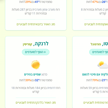
26°
עם
47%
לחות
טמפרטורה
41°
עם
29%
לחות
ון
2
מעלות ובמהירות
8
רוח
מערב-צפון מערבית
בכיוון
287
מעלות
קמ"ש
ובמהירות
11
קמ"ש
אומן
תחזית לשבועיים
מזג האוויר בדובאי
תחזית לשבועיים
ו
,
לרנקה
,
פורטוגל
קפריסין
סף למועדפים
הוסף למועדפים
לקית עם סיכוי לגשם
כרגע
שמיים בהירים
21°
עם
79%
לחות
טמפרטורה
32°
עם
39%
לחות
מזרחית
בכיוון
59
מעלות
רוח
דרומית
בכיוון
184
מעלות ובמהירות
18
ירות
5
קמ"ש
קמ"ש
פורטו
תחזית לשבועיים
מזג האוויר בלרנקה
תחזית לשבועיים