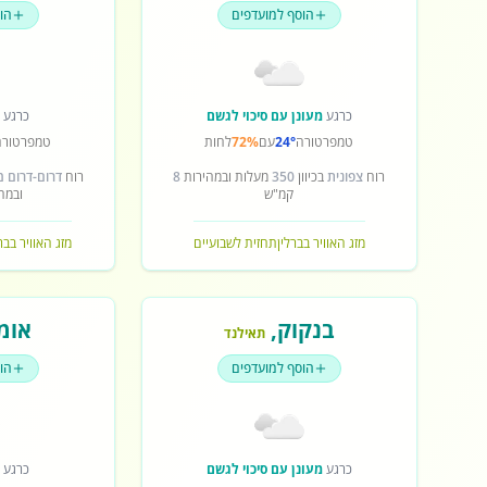
הוסף למועדפים
הו
כרגע
מעונן עם סיכוי לגשם
כרגע
ש
טמפרטורה
24°
עם
72%
לחות
טמפרטורה
רוח
צפונית
בכיוון
350
מעלות ובמהירות
8
רוח
דרום-דרום 
קמ"ש
ובמה
מזג האוויר בברלין
תחזית לשבועיים
מזג האוויר בב
בנקוק
,
אומ
תאילנד
הוסף למועדפים
הו
כרגע
מעונן עם סיכוי לגשם
כרגע
ש