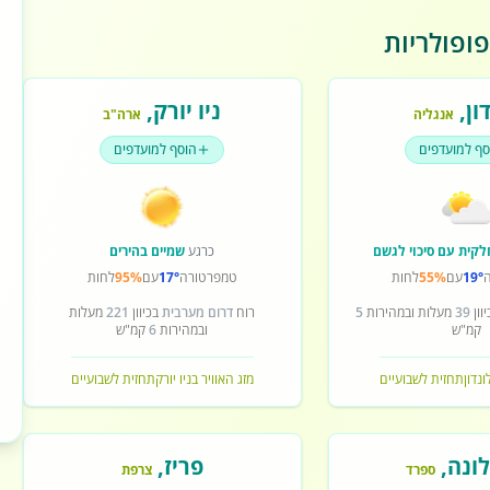
ופולריות
ון
,
ניו יורק
,
אנגליה
ארה"ב
סף למועדפים
הוסף למועדפים
לקית עם סיכוי לגשם
כרגע
שמיים בהירים
19°
עם
55%
לחות
טמפרטורה
17°
עם
95%
לחות
וון
39
מעלות ובמהירות
5
רוח
דרום מערבית
בכיוון
221
מעלות
קמ"ש
ובמהירות
6
קמ"ש
ונדון
תחזית לשבועיים
מזג האוויר בניו יורק
תחזית לשבועיים
ונה
,
פריז
,
ספרד
צרפת