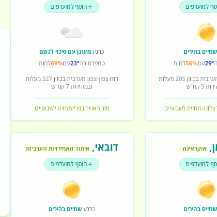
סף למועדפים
הוסף למועדפים
מיים בהירים
כרגע
מעונן עם סיכוי לגשם
29°
עם
56%
לחות
טמפרטורה
23°
עם
69%
לחות
מערבית
בכיוון
205
מעלות
רוח
צפון-צפון מערבית
בכיוון
327
מעלות
ירות
5
קמ"ש
ובמהירות
7
קמ"ש
רצלונה
תחזית לשבועיים
מזג האוויר בפריז
תחזית לשבועיים
ן
,
דובאי
,
אוקראינה
איחוד האמירויות הערביות
סף למועדפים
הוסף למועדפים
מיים בהירים
כרגע
שמיים בהירים