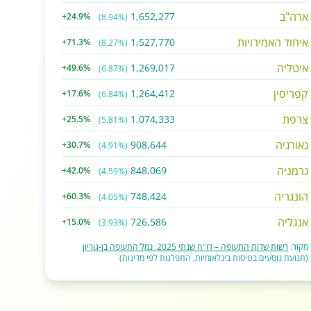
ארה"ב
1,652,277
+24.9%
(8.94%)
איחוד האמירויות
1,527,770
+71.3%
(8.27%)
איטליה
1,269,017
+49.6%
(6.87%)
קפריסין
1,264,412
+17.6%
(6.84%)
צרפת
1,074,333
+25.5%
(5.81%)
גאורגיה
908,644
+30.7%
(4.91%)
גרמניה
848,069
+42.0%
(4.59%)
הונגריה
748,424
+60.3%
(4.05%)
אנגליה
726,586
+15.0%
(3.93%)
מקור:
רשות שדות התעופה – דו"ח שנתי 2025, נמל התעופה בן-גוריון
(תנועת נוסעים בטיסות בינלאומיות, התפלגות לפי מדינות)