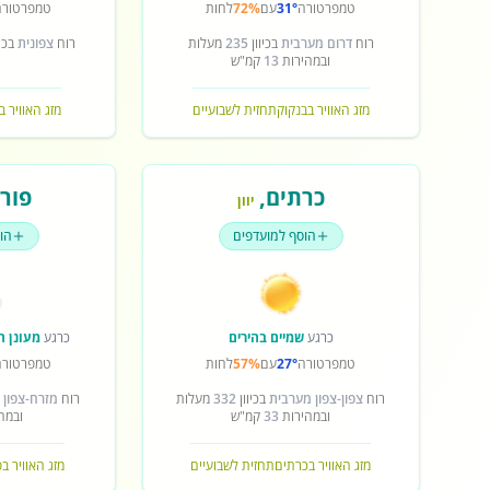
טמפרטורה
31°
עם
72%
לחות
טמפרטורה
רוח
דרום מערבית
בכיוון
235
מעלות
רוח
צפונית
בכיו
ובמהירות
13
קמ"ש
מזג האוויר בבנקוק
תחזית לשבועיים
מזג האוויר ב
כרתים
,
פורט
יוון
הוסף למועדפים
הו
כרגע
שמיים בהירים
כרגע
מעונן ח
טמפרטורה
27°
עם
57%
לחות
טמפרטורה
רוח
צפון-צפון מערבית
בכיוון
332
מעלות
רוח
מזרח-צפון 
ובמהירות
33
קמ"ש
ובמה
מזג האוויר בכרתים
תחזית לשבועיים
מזג האוויר ב