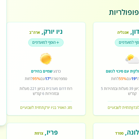
ופולריות
ון
,
ניו יורק
,
אנגליה
ארה"ב
סף למועדפים
הוסף למועדפים
לקית עם סיכוי לגשם
כרגע
שמיים בהירים
19°
עם
55%
לחות
טמפרטורה
17°
עם
95%
לחות
וון
39
מעלות ובמהירות
5
רוח
דרום מערבית
בכיוון
221
מעלות
קמ"ש
ובמהירות
6
קמ"ש
ונדון
תחזית לשבועיים
מזג האוויר בניו יורק
תחזית לשבועיים
ונה
,
פריז
,
ספרד
צרפת