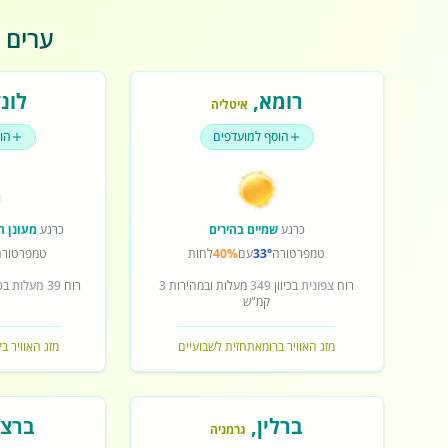
ערים פ
רומא
,
לונד
איטליה
הוסף למועדפים
הו
כרגע
שמיים בהירים
כרגע
מעונן ח
טמפרטורה
33°
עם
40%
לחות
טמפרטורה
רוח
צפונית
בכיוון
349
מעלות ובמהירות
3
רוח
39 מעלות
בכי
קמ"ש
מזג האוויר ברומא
תחזית לשבועיים
מזג האוויר בל
ברלין
,
ברצל
גרמניה