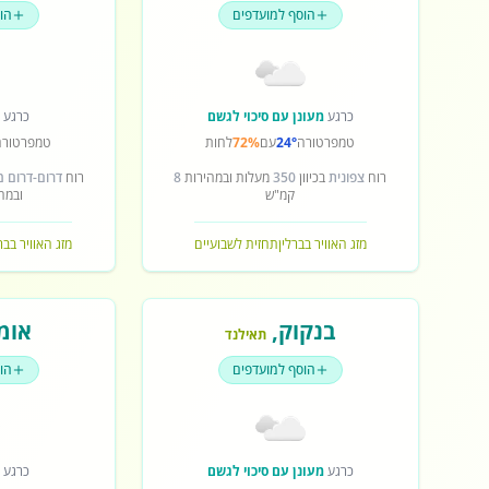
הוסף למועדפים
הו
כרגע
מעונן עם סיכוי לגשם
כרגע
ש
טמפרטורה
24°
עם
72%
לחות
טמפרטורה
רוח
צפונית
בכיוון
350
מעלות ובמהירות
8
רוח
דרום-דרום 
קמ"ש
ובמה
מזג האוויר בברלין
תחזית לשבועיים
מזג האוויר בב
בנקוק
,
אומ
תאילנד
הוסף למועדפים
הו
כרגע
מעונן עם סיכוי לגשם
כרגע
ש