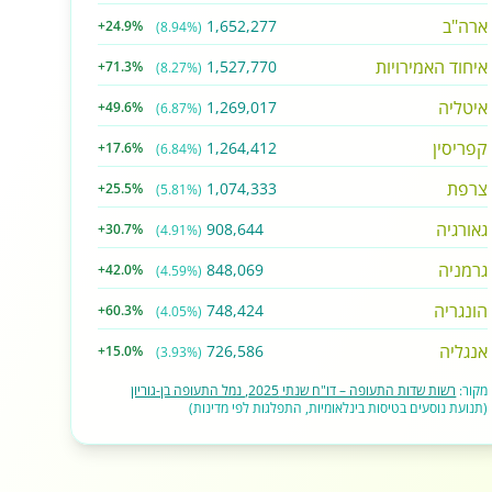
ארה"ב
1,652,277
+24.9%
(8.94%)
איחוד האמירויות
1,527,770
+71.3%
(8.27%)
איטליה
1,269,017
+49.6%
(6.87%)
קפריסין
1,264,412
+17.6%
(6.84%)
צרפת
1,074,333
+25.5%
(5.81%)
גאורגיה
908,644
+30.7%
(4.91%)
גרמניה
848,069
+42.0%
(4.59%)
הונגריה
748,424
+60.3%
(4.05%)
אנגליה
726,586
+15.0%
(3.93%)
מקור:
רשות שדות התעופה – דו"ח שנתי 2025, נמל התעופה בן-גוריון
(תנועת נוסעים בטיסות בינלאומיות, התפלגות לפי מדינות)