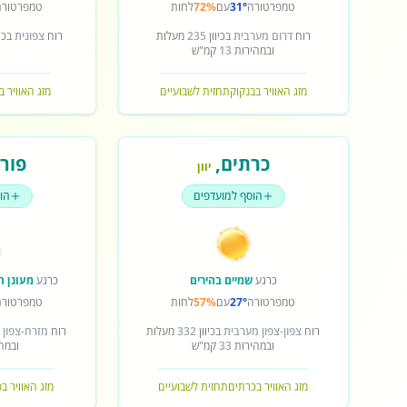
טמפרטורה
31°
עם
72%
לחות
טמפרטורה
רוח
דרום מערבית
בכיוון
235
מעלות
רוח
צפונית
בכיו
ובמהירות
13
קמ"ש
מזג האוויר בבנקוק
תחזית לשבועיים
מזג האוויר ב
כרתים
,
פורט
יוון
הוסף למועדפים
הו
כרגע
שמיים בהירים
כרגע
מעונן ח
טמפרטורה
27°
עם
57%
לחות
טמפרטורה
רוח
צפון-צפון מערבית
בכיוון
332
מעלות
רוח
מזרח-צפון 
ובמהירות
33
קמ"ש
ובמה
מזג האוויר בכרתים
תחזית לשבועיים
מזג האוויר ב