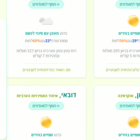
סף למועדפים
הוסף למועדפים
מיים בהירים
כרגע
מעונן עם סיכוי לגשם
29°
עם
56%
לחות
טמפרטורה
23°
עם
69%
לחות
מערבית
בכיוון
205
מעלות
רוח
צפון-צפון מערבית
בכיוון
327
מעלות
ירות
5
קמ"ש
ובמהירות
7
קמ"ש
רצלונה
תחזית לשבועיים
מזג האוויר בפריז
תחזית לשבועיים
ן
,
דובאי
,
אוקראינה
איחוד האמירויות הערביות
סף למועדפים
הוסף למועדפים
מיים בהירים
כרגע
שמיים בהירים