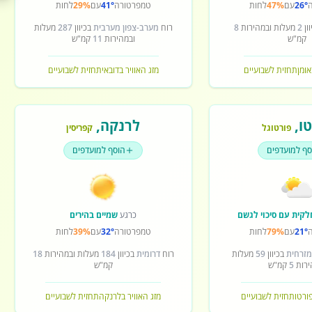
26°
עם
47%
לחות
טמפרטורה
41°
עם
29%
לחות
ון
2
מעלות ובמהירות
8
רוח
מערב-צפון מערבית
בכיוון
287
מעלות
קמ"ש
ובמהירות
11
קמ"ש
אומן
תחזית לשבועיים
מזג האוויר בדובאי
תחזית לשבועיים
ו
,
לרנקה
,
פורטוגל
קפריסין
סף למועדפים
הוסף למועדפים
לקית עם סיכוי לגשם
כרגע
שמיים בהירים
21°
עם
79%
לחות
טמפרטורה
32°
עם
39%
לחות
מזרחית
בכיוון
59
מעלות
רוח
דרומית
בכיוון
184
מעלות ובמהירות
18
ירות
5
קמ"ש
קמ"ש
פורטו
תחזית לשבועיים
מזג האוויר בלרנקה
תחזית לשבועיים