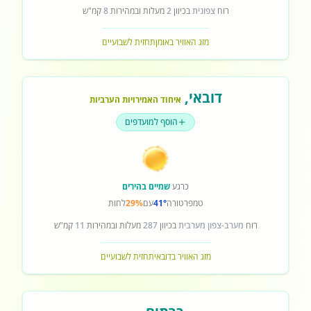
רוח
צפונית
בכיוון
2
מעלות ובמהירות
8
קמ"ש
מזג האוויר באומן
תחזית לשבועיים
דובאי
,
איחוד האמירויות הערביות
הוסף למועדפים
כרגע
שמיים בהירים
טמפרטורה
41°
עם
29%
לחות
רוח
מערב-צפון מערבית
בכיוון
287
מעלות ובמהירות
11
קמ"ש
מזג האוויר בדובאי
תחזית לשבועיים