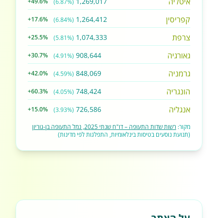
איטליה
1,269,017
+49.6%
(6.87%)
קפריסין
1,264,412
+17.6%
(6.84%)
צרפת
1,074,333
+25.5%
(5.81%)
גאורגיה
908,644
+30.7%
(4.91%)
גרמניה
848,069
+42.0%
(4.59%)
הונגריה
748,424
+60.3%
(4.05%)
אנגליה
726,586
+15.0%
(3.93%)
מקור:
רשות שדות התעופה – דו"ח שנתי 2025, נמל התעופה בן-גוריון
(תנועת נוסעים בטיסות בינלאומיות, התפלגות לפי מדינות)