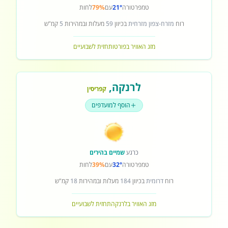
טמפרטורה
21°
עם
79%
לחות
רוח
מזרח-צפון מזרחית
בכיוון
59
מעלות ובמהירות
5
קמ"ש
מזג האוויר בפורטו
תחזית לשבועיים
לרנקה
,
קפריסין
הוסף למועדפים
כרגע
שמיים בהירים
טמפרטורה
32°
עם
39%
לחות
רוח
דרומית
בכיוון
184
מעלות ובמהירות
18
קמ"ש
מזג האוויר בלרנקה
תחזית לשבועיים