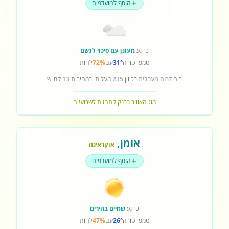
הוסף למועדפים
כרגע
מעונן עם סיכוי לגשם
טמפרטורה
31°
עם
72%
לחות
רוח
דרום מערבית
בכיוון
235
מעלות ובמהירות
13
קמ"ש
מזג האוויר בבנקוק
תחזית לשבועיים
אומן
,
אוקראינה
הוסף למועדפים
כרגע
שמיים בהירים
טמפרטורה
26°
עם
47%
לחות