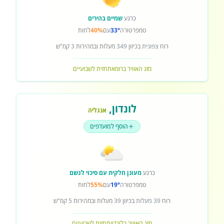
כרגע
שמיים בהירים
טמפרטורה
33°
עם
40%
לחות
רוח
צפונית
בכיוון
349
מעלות ובמהירות
3
קמ"ש
מזג האוויר ברומא
תחזית לשבועיים
לונדון
,
אנגליה
הוסף למועדפים
כרגע
מעונן חלקית עם סיכוי לגשם
טמפרטורה
19°
עם
55%
לחות
רוח
39 מעלות
בכיוון
39
מעלות ובמהירות
5
קמ"ש
מזג האוויר בלונדון
תחזית לשבועיים