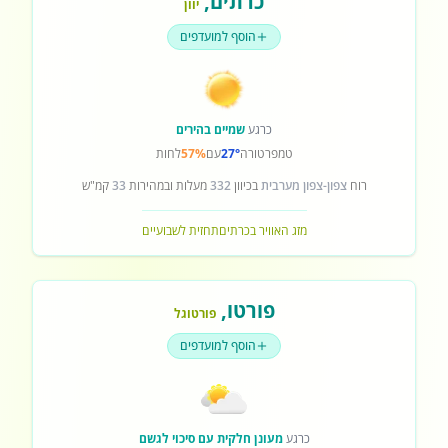
כרתים
,
יוון
הוסף למועדפים
כרגע
שמיים בהירים
טמפרטורה
27°
עם
57%
לחות
רוח
צפון-צפון מערבית
בכיוון
332
מעלות ובמהירות
33
קמ"ש
מזג האוויר בכרתים
תחזית לשבועיים
פורטו
,
פורטוגל
הוסף למועדפים
כרגע
מעונן חלקית עם סיכוי לגשם