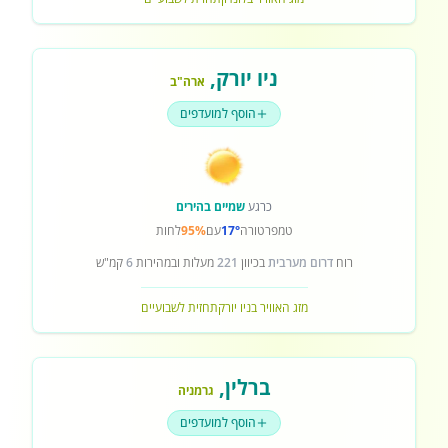
ניו יורק
,
ארה"ב
הוסף למועדפים
כרגע
שמיים בהירים
טמפרטורה
17°
עם
95%
לחות
רוח
דרום מערבית
בכיוון
221
מעלות ובמהירות
6
קמ"ש
מזג האוויר בניו יורק
תחזית לשבועיים
ברלין
,
גרמניה
הוסף למועדפים