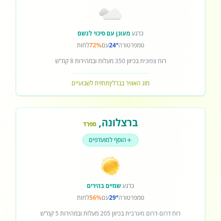
כרגע
מעונן עם סיכוי לגשם
טמפרטורה
24°
עם
72%
לחות
רוח
צפונית
בכיוון
350
מעלות ובמהירות
8
קמ"ש
מזג האוויר בברלין
תחזית לשבועיים
ברצלונה
,
ספרד
הוסף למועדפים
כרגע
שמיים בהירים
טמפרטורה
29°
עם
56%
לחות
רוח
דרום-דרום מערבית
בכיוון
205
מעלות ובמהירות
5
קמ"ש