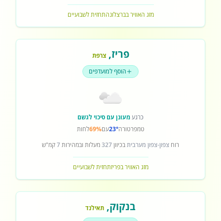
מזג האוויר בברצלונה
תחזית לשבועיים
פריז
,
צרפת
הוסף למועדפים
כרגע
מעונן עם סיכוי לגשם
טמפרטורה
23°
עם
69%
לחות
רוח
צפון-צפון מערבית
בכיוון
327
מעלות ובמהירות
7
קמ"ש
מזג האוויר בפריז
תחזית לשבועיים
בנקוק
,
תאילנד