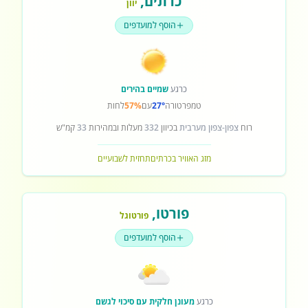
כרתים
,
יוון
הוסף למועדפים
כרגע
שמיים בהירים
טמפרטורה
27°
עם
57%
לחות
רוח
צפון-צפון מערבית
בכיוון
332
מעלות ובמהירות
33
קמ"ש
מזג האוויר בכרתים
תחזית לשבועיים
פורטו
,
פורטוגל
הוסף למועדפים
כרגע
מעונן חלקית עם סיכוי לגשם