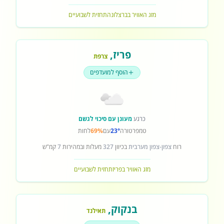
מזג האוויר בברצלונה
תחזית לשבועיים
פריז
,
צרפת
הוסף למועדפים
כרגע
מעונן עם סיכוי לגשם
טמפרטורה
23°
עם
69%
לחות
רוח
צפון-צפון מערבית
בכיוון
327
מעלות ובמהירות
7
קמ"ש
מזג האוויר בפריז
תחזית לשבועיים
בנקוק
,
תאילנד