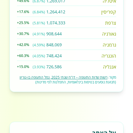
איטליה
1,269,017
+49.6%
(6.87%)
קפריסין
1,264,412
+17.6%
(6.84%)
צרפת
1,074,333
+25.5%
(5.81%)
גאורגיה
908,644
+30.7%
(4.91%)
גרמניה
848,069
+42.0%
(4.59%)
הונגריה
748,424
+60.3%
(4.05%)
אנגליה
726,586
+15.0%
(3.93%)
מקור:
רשות שדות התעופה – דו"ח שנתי 2025, נמל התעופה בן-גוריון
(תנועת נוסעים בטיסות בינלאומיות, התפלגות לפי מדינות)