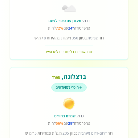
כרגע
מעונן עם סיכוי לגשם
טמפרטורה
24°
עם
72%
לחות
רוח
צפונית
בכיוון
350
מעלות ובמהירות
8
קמ"ש
מזג האוויר בברלין
תחזית לשבועיים
ברצלונה
,
ספרד
הוסף למועדפים
כרגע
שמיים בהירים
טמפרטורה
29°
עם
56%
לחות
רוח
דרום-דרום מערבית
בכיוון
205
מעלות ובמהירות
5
קמ"ש