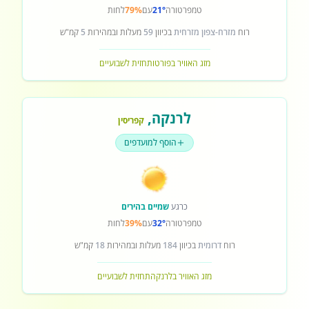
טמפרטורה
21°
עם
79%
לחות
רוח
מזרח-צפון מזרחית
בכיוון
59
מעלות ובמהירות
5
קמ"ש
מזג האוויר בפורטו
תחזית לשבועיים
לרנקה
,
קפריסין
הוסף למועדפים
כרגע
שמיים בהירים
טמפרטורה
32°
עם
39%
לחות
רוח
דרומית
בכיוון
184
מעלות ובמהירות
18
קמ"ש
מזג האוויר בלרנקה
תחזית לשבועיים