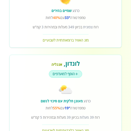
כרגע
שמיים בהירים
טמפרטורה
33°
עם
40%
לחות
רוח
צפונית
בכיוון
349
מעלות ובמהירות
3
קמ"ש
מזג האוויר ברומא
תחזית לשבועיים
לונדון
,
אנגליה
הוסף למועדפים
כרגע
מעונן חלקית עם סיכוי לגשם
טמפרטורה
19°
עם
55%
לחות
רוח
39 מעלות
בכיוון
39
מעלות ובמהירות
5
קמ"ש
מזג האוויר בלונדון
תחזית לשבועיים