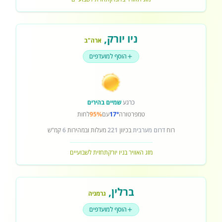
ניו יורק
,
ארה"ב
הוסף למועדפים
כרגע
שמיים בהירים
טמפרטורה
17°
עם
95%
לחות
רוח
דרום מערבית
בכיוון
221
מעלות ובמהירות
6
קמ"ש
מזג האוויר בניו יורק
תחזית לשבועיים
ברלין
,
גרמניה
הוסף למועדפים