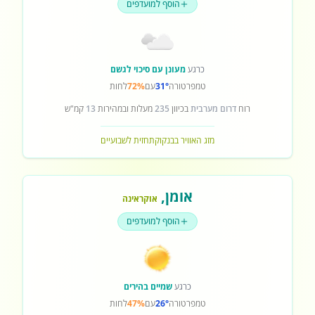
הוסף למועדפים
כרגע
מעונן עם סיכוי לגשם
טמפרטורה
31°
עם
72%
לחות
רוח
דרום מערבית
בכיוון
235
מעלות ובמהירות
13
קמ"ש
מזג האוויר בבנקוק
תחזית לשבועיים
אומן
,
אוקראינה
הוסף למועדפים
כרגע
שמיים בהירים
טמפרטורה
26°
עם
47%
לחות