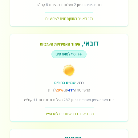
רוח
צפונית
בכיוון
2
מעלות ובמהירות
8
קמ"ש
מזג האוויר באומן
תחזית לשבועיים
דובאי
,
איחוד האמירויות הערביות
הוסף למועדפים
כרגע
שמיים בהירים
טמפרטורה
41°
עם
29%
לחות
רוח
מערב-צפון מערבית
בכיוון
287
מעלות ובמהירות
11
קמ"ש
מזג האוויר בדובאי
תחזית לשבועיים