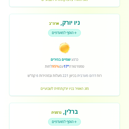
ניו יורק
,
ארה"ב
הוסף למועדפים
כרגע
שמיים בהירים
טמפרטורה
17°
עם
95%
לחות
רוח
דרום מערבית
בכיוון
221
מעלות ובמהירות
6
קמ"ש
מזג האוויר בניו יורק
תחזית לשבועיים
ברלין
,
גרמניה
הוסף למועדפים