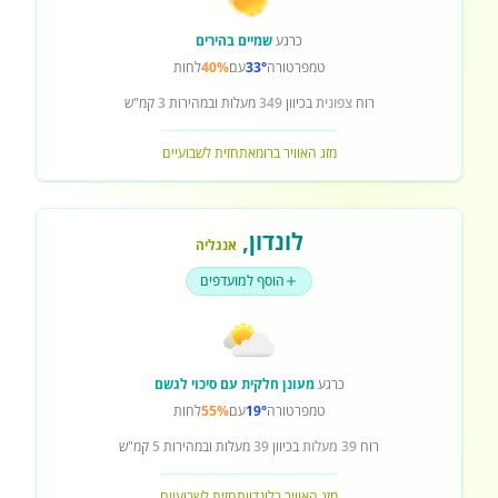
כרגע
שמיים בהירים
טמפרטורה
33°
עם
40%
לחות
רוח
צפונית
בכיוון
349
מעלות ובמהירות
3
קמ"ש
מזג האוויר ברומא
תחזית לשבועיים
לונדון
,
אנגליה
הוסף למועדפים
כרגע
מעונן חלקית עם סיכוי לגשם
טמפרטורה
19°
עם
55%
לחות
רוח
39 מעלות
בכיוון
39
מעלות ובמהירות
5
קמ"ש
מזג האוויר בלונדון
תחזית לשבועיים