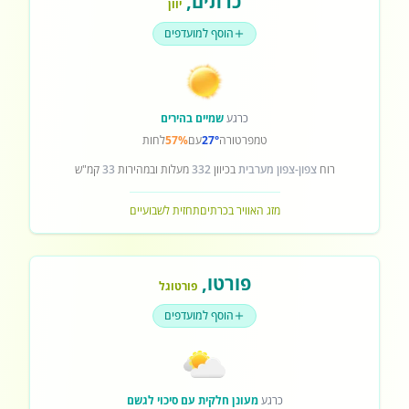
כרתים
,
יוון
הוסף למועדפים
כרגע
שמיים בהירים
טמפרטורה
27°
עם
57%
לחות
רוח
צפון-צפון מערבית
בכיוון
332
מעלות ובמהירות
33
קמ"ש
מזג האוויר בכרתים
תחזית לשבועיים
פורטו
,
פורטוגל
הוסף למועדפים
כרגע
מעונן חלקית עם סיכוי לגשם