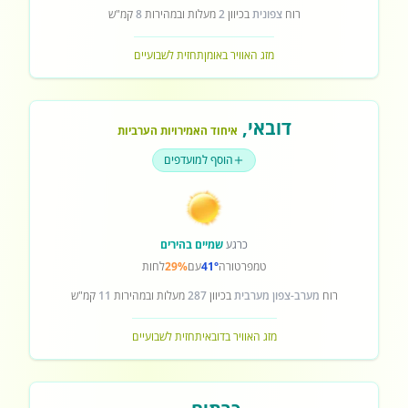
רוח
צפונית
בכיוון
2
מעלות ובמהירות
8
קמ"ש
מזג האוויר באומן
תחזית לשבועיים
דובאי
,
איחוד האמירויות הערביות
הוסף למועדפים
כרגע
שמיים בהירים
טמפרטורה
41°
עם
29%
לחות
רוח
מערב-צפון מערבית
בכיוון
287
מעלות ובמהירות
11
קמ"ש
מזג האוויר בדובאי
תחזית לשבועיים