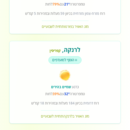
טמפרטורה
21°
עם
79%
לחות
רוח
מזרח-צפון מזרחית
בכיוון
59
מעלות ובמהירות
5
קמ"ש
מזג האוויר בפורטו
תחזית לשבועיים
לרנקה
,
קפריסין
הוסף למועדפים
כרגע
שמיים בהירים
טמפרטורה
32°
עם
39%
לחות
רוח
דרומית
בכיוון
184
מעלות ובמהירות
18
קמ"ש
מזג האוויר בלרנקה
תחזית לשבועיים