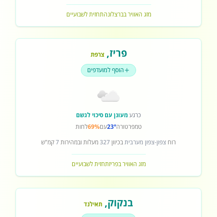
מזג האוויר בברצלונה
תחזית לשבועיים
פריז
,
צרפת
הוסף למועדפים
כרגע
מעונן עם סיכוי לגשם
טמפרטורה
23°
עם
69%
לחות
רוח
צפון-צפון מערבית
בכיוון
327
מעלות ובמהירות
7
קמ"ש
מזג האוויר בפריז
תחזית לשבועיים
בנקוק
,
תאילנד