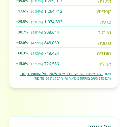
איטליה
1,269,017
+49.6%
(6.87%)
קפריסין
1,264,412
+17.6%
(6.84%)
צרפת
1,074,333
+25.5%
(5.81%)
גאורגיה
908,644
+30.7%
(4.91%)
גרמניה
848,069
+42.0%
(4.59%)
הונגריה
748,424
+60.3%
(4.05%)
אנגליה
726,586
+15.0%
(3.93%)
מקור:
רשות שדות התעופה – דו"ח שנתי 2025, נמל התעופה בן-גוריון
(תנועת נוסעים בטיסות בינלאומיות, התפלגות לפי מדינות)