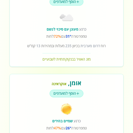
הוסף למועדפים
כרגע
מעונן עם סיכוי לגשם
טמפרטורה
31°
עם
72%
לחות
רוח
דרום מערבית
בכיוון
235
מעלות ובמהירות
13
קמ"ש
מזג האוויר בבנקוק
תחזית לשבועיים
אומן
,
אוקראינה
הוסף למועדפים
כרגע
שמיים בהירים
טמפרטורה
26°
עם
47%
לחות