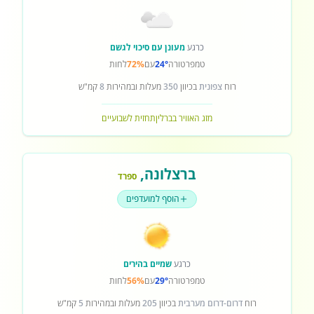
כרגע
מעונן עם סיכוי לגשם
טמפרטורה
24°
עם
72%
לחות
רוח
צפונית
בכיוון
350
מעלות ובמהירות
8
קמ"ש
מזג האוויר בברלין
תחזית לשבועיים
ברצלונה
,
ספרד
הוסף למועדפים
כרגע
שמיים בהירים
טמפרטורה
29°
עם
56%
לחות
רוח
דרום-דרום מערבית
בכיוון
205
מעלות ובמהירות
5
קמ"ש