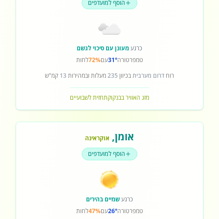
הוסף למועדפים
כרגע
מעונן עם סיכוי לגשם
טמפרטורה
31°
עם
72%
לחות
רוח
דרום מערבית
בכיוון
235
מעלות ובמהירות
13
קמ"ש
מזג האוויר בבנקוק
תחזית לשבועיים
אומן
,
אוקראינה
הוסף למועדפים
כרגע
שמיים בהירים
טמפרטורה
26°
עם
47%
לחות