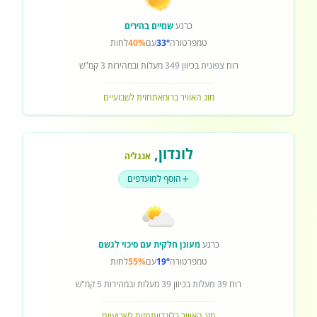
כרגע
שמיים בהירים
טמפרטורה
33°
עם
40%
לחות
רוח
צפונית
בכיוון
349
מעלות ובמהירות
3
קמ"ש
מזג האוויר ברומא
תחזית לשבועיים
לונדון
,
אנגליה
הוסף למועדפים
כרגע
מעונן חלקית עם סיכוי לגשם
טמפרטורה
19°
עם
55%
לחות
רוח
39 מעלות
בכיוון
39
מעלות ובמהירות
5
קמ"ש
מזג האוויר בלונדון
תחזית לשבועיים