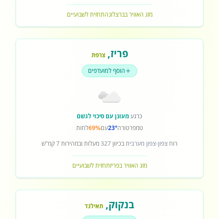
מזג האוויר בברצלונה
תחזית לשבועיים
פריז
,
צרפת
הוסף למועדפים
כרגע
מעונן עם סיכוי לגשם
טמפרטורה
23°
עם
69%
לחות
רוח
צפון-צפון מערבית
בכיוון
327
מעלות ובמהירות
7
קמ"ש
מזג האוויר בפריז
תחזית לשבועיים
בנקוק
,
תאילנד