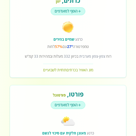
כרתים
,
יוון
הוסף למועדפים
כרגע
שמיים בהירים
טמפרטורה
27°
עם
57%
לחות
רוח
צפון-צפון מערבית
בכיוון
332
מעלות ובמהירות
33
קמ"ש
מזג האוויר בכרתים
תחזית לשבועיים
פורטו
,
פורטוגל
הוסף למועדפים
כרגע
מעונן חלקית עם סיכוי לגשם