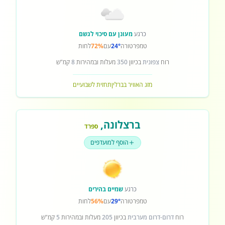
כרגע
מעונן עם סיכוי לגשם
טמפרטורה
24°
עם
72%
לחות
רוח
צפונית
בכיוון
350
מעלות ובמהירות
8
קמ"ש
מזג האוויר בברלין
תחזית לשבועיים
ברצלונה
,
ספרד
הוסף למועדפים
כרגע
שמיים בהירים
טמפרטורה
29°
עם
56%
לחות
רוח
דרום-דרום מערבית
בכיוון
205
מעלות ובמהירות
5
קמ"ש