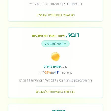
רוח
צפונית
בכיוון
2
מעלות ובמהירות
8
קמ"ש
מזג האוויר באומן
תחזית לשבועיים
דובאי
,
איחוד האמירויות הערביות
הוסף למועדפים
כרגע
שמיים בהירים
טמפרטורה
41°
עם
29%
לחות
רוח
מערב-צפון מערבית
בכיוון
287
מעלות ובמהירות
11
קמ"ש
מזג האוויר בדובאי
תחזית לשבועיים