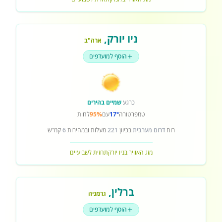
ניו יורק
,
ארה"ב
הוסף למועדפים
כרגע
שמיים בהירים
טמפרטורה
17°
עם
95%
לחות
רוח
דרום מערבית
בכיוון
221
מעלות ובמהירות
6
קמ"ש
מזג האוויר בניו יורק
תחזית לשבועיים
ברלין
,
גרמניה
הוסף למועדפים