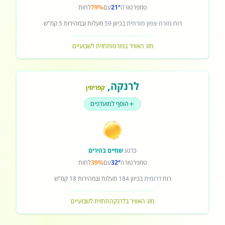
טמפרטורה
21°
עם
79%
לחות
רוח
מזרח-צפון מזרחית
בכיוון
59
מעלות ובמהירות
5
קמ"ש
מזג האוויר בפורטו
תחזית לשבועיים
לרנקה
,
קפריסין
הוסף למועדפים
כרגע
שמיים בהירים
טמפרטורה
32°
עם
39%
לחות
רוח
דרומית
בכיוון
184
מעלות ובמהירות
18
קמ"ש
מזג האוויר בלרנקה
תחזית לשבועיים