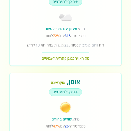
הוסף למועדפים
כרגע
מעונן עם סיכוי לגשם
טמפרטורה
31°
עם
72%
לחות
רוח
דרום מערבית
בכיוון
235
מעלות ובמהירות
13
קמ"ש
מזג האוויר בבנקוק
תחזית לשבועיים
אומן
,
אוקראינה
הוסף למועדפים
כרגע
שמיים בהירים
טמפרטורה
26°
עם
47%
לחות