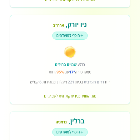
ניו יורק
,
ארה"ב
הוסף למועדפים
כרגע
שמיים בהירים
טמפרטורה
17°
עם
95%
לחות
רוח
דרום מערבית
בכיוון
221
מעלות ובמהירות
6
קמ"ש
מזג האוויר בניו יורק
תחזית לשבועיים
ברלין
,
גרמניה
הוסף למועדפים