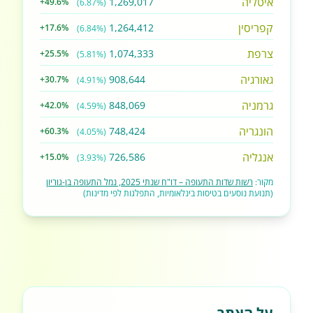
איטליה
1,269,017
+49.6%
(6.87%)
קפריסין
1,264,412
+17.6%
(6.84%)
צרפת
1,074,333
+25.5%
(5.81%)
גאורגיה
908,644
+30.7%
(4.91%)
גרמניה
848,069
+42.0%
(4.59%)
הונגריה
748,424
+60.3%
(4.05%)
אנגליה
726,586
+15.0%
(3.93%)
מקור:
רשות שדות התעופה – דו"ח שנתי 2025, נמל התעופה בן-גוריון
(תנועת נוסעים בטיסות בינלאומיות, התפלגות לפי מדינות)