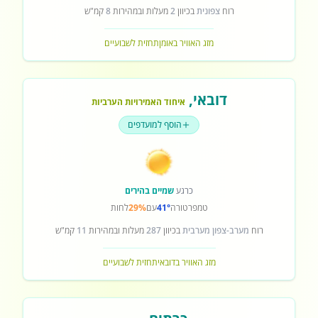
רוח
צפונית
בכיוון
2
מעלות ובמהירות
8
קמ"ש
מזג האוויר באומן
תחזית לשבועיים
דובאי
,
איחוד האמירויות הערביות
הוסף למועדפים
כרגע
שמיים בהירים
טמפרטורה
41°
עם
29%
לחות
רוח
מערב-צפון מערבית
בכיוון
287
מעלות ובמהירות
11
קמ"ש
מזג האוויר בדובאי
תחזית לשבועיים