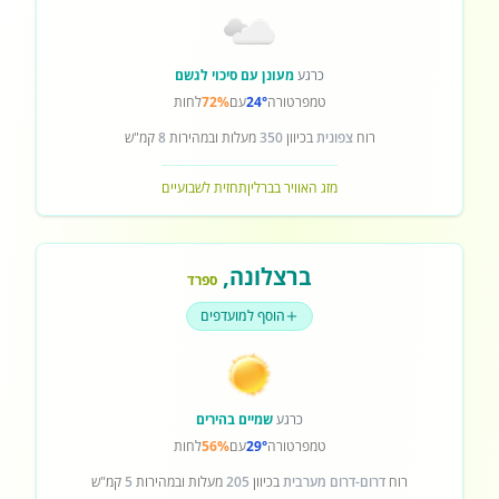
כרגע
מעונן עם סיכוי לגשם
טמפרטורה
24°
עם
72%
לחות
רוח
צפונית
בכיוון
350
מעלות ובמהירות
8
קמ"ש
מזג האוויר בברלין
תחזית לשבועיים
ברצלונה
,
ספרד
הוסף למועדפים
כרגע
שמיים בהירים
טמפרטורה
29°
עם
56%
לחות
רוח
דרום-דרום מערבית
בכיוון
205
מעלות ובמהירות
5
קמ"ש