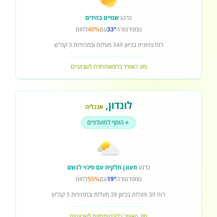
כרגע
שמיים בהירים
טמפרטורה
33°
עם
40%
לחות
רוח
צפונית
בכיוון
349
מעלות ובמהירות
3
קמ"ש
מזג האוויר ברומא
תחזית לשבועיים
לונדון
,
אנגליה
הוסף למועדפים
כרגע
מעונן חלקית עם סיכוי לגשם
טמפרטורה
19°
עם
55%
לחות
רוח
39 מעלות
בכיוון
39
מעלות ובמהירות
5
קמ"ש
מזג האוויר בלונדון
תחזית לשבועיים