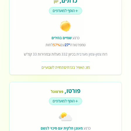
כרתים
,
יוון
הוסף למועדפים
כרגע
שמיים בהירים
טמפרטורה
27°
עם
57%
לחות
רוח
צפון-צפון מערבית
בכיוון
332
מעלות ובמהירות
33
קמ"ש
מזג האוויר בכרתים
תחזית לשבועיים
פורטו
,
פורטוגל
הוסף למועדפים
כרגע
מעונן חלקית עם סיכוי לגשם