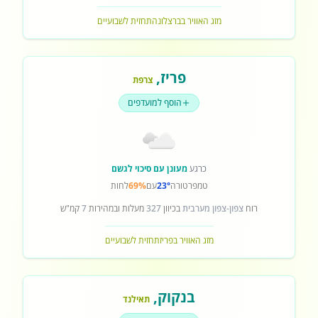
מזג האוויר בברצלונה
תחזית לשבועיים
פריז
,
צרפת
הוסף למועדפים
כרגע
מעונן עם סיכוי לגשם
טמפרטורה
23°
עם
69%
לחות
רוח
צפון-צפון מערבית
בכיוון
327
מעלות ובמהירות
7
קמ"ש
מזג האוויר בפריז
תחזית לשבועיים
בנקוק
,
תאילנד