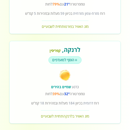
טמפרטורה
21°
עם
79%
לחות
רוח
מזרח-צפון מזרחית
בכיוון
59
מעלות ובמהירות
5
קמ"ש
מזג האוויר בפורטו
תחזית לשבועיים
לרנקה
,
קפריסין
הוסף למועדפים
כרגע
שמיים בהירים
טמפרטורה
32°
עם
39%
לחות
רוח
דרומית
בכיוון
184
מעלות ובמהירות
18
קמ"ש
מזג האוויר בלרנקה
תחזית לשבועיים