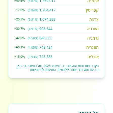
איטליה
1,269,017
+49.6%
(6.87%)
קפריסין
1,264,412
+17.6%
(6.84%)
צרפת
1,074,333
+25.5%
(5.81%)
גאורגיה
908,644
+30.7%
(4.91%)
גרמניה
848,069
+42.0%
(4.59%)
הונגריה
748,424
+60.3%
(4.05%)
אנגליה
726,586
+15.0%
(3.93%)
מקור:
רשות שדות התעופה – דו"ח שנתי 2025, נמל התעופה בן-גוריון
(תנועת נוסעים בטיסות בינלאומיות, התפלגות לפי מדינות)