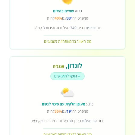
כרגע
שמיים בהירים
טמפרטורה
33°
עם
40%
לחות
רוח
צפונית
בכיוון
349
מעלות ובמהירות
3
קמ"ש
מזג האוויר ברומא
תחזית לשבועיים
לונדון
,
אנגליה
הוסף למועדפים
כרגע
מעונן חלקית עם סיכוי לגשם
טמפרטורה
19°
עם
55%
לחות
רוח
39 מעלות
בכיוון
39
מעלות ובמהירות
5
קמ"ש
מזג האוויר בלונדון
תחזית לשבועיים