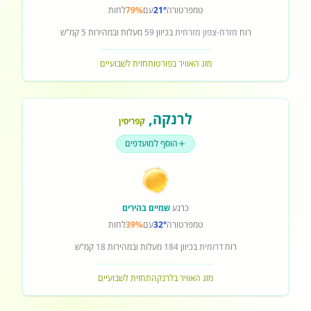
טמפרטורה
21°
עם
79%
לחות
רוח
מזרח-צפון מזרחית
בכיוון
59
מעלות ובמהירות
5
קמ"ש
מזג האוויר בפורטו
תחזית לשבועיים
לרנקה
,
קפריסין
הוסף למועדפים
כרגע
שמיים בהירים
טמפרטורה
32°
עם
39%
לחות
רוח
דרומית
בכיוון
184
מעלות ובמהירות
18
קמ"ש
מזג האוויר בלרנקה
תחזית לשבועיים