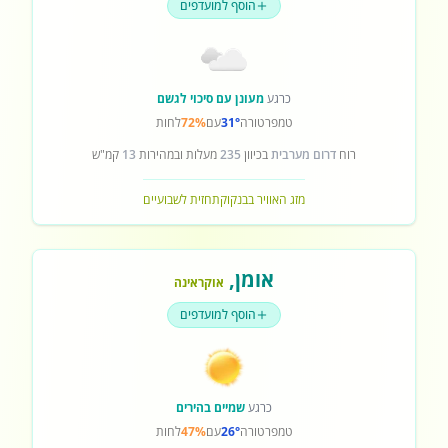
הוסף למועדפים
כרגע
מעונן עם סיכוי לגשם
טמפרטורה
31°
עם
72%
לחות
רוח
דרום מערבית
בכיוון
235
מעלות ובמהירות
13
קמ"ש
מזג האוויר בבנקוק
תחזית לשבועיים
אומן
,
אוקראינה
הוסף למועדפים
כרגע
שמיים בהירים
טמפרטורה
26°
עם
47%
לחות