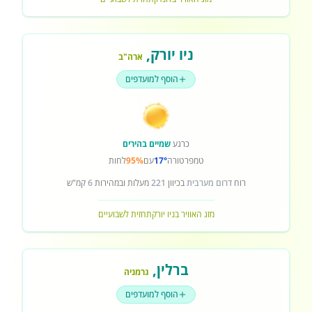
ניו יורק
,
ארה"ב
הוסף למועדפים
כרגע
שמיים בהירים
טמפרטורה
17°
עם
95%
לחות
רוח
דרום מערבית
בכיוון
221
מעלות ובמהירות
6
קמ"ש
מזג האוויר בניו יורק
תחזית לשבועיים
ברלין
,
גרמניה
הוסף למועדפים