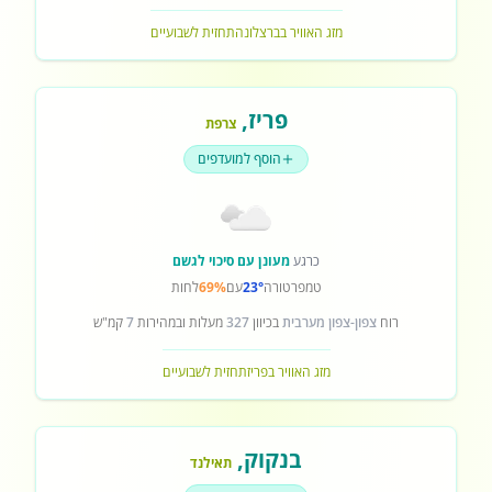
מזג האוויר בברצלונה
תחזית לשבועיים
פריז
,
צרפת
הוסף למועדפים
כרגע
מעונן עם סיכוי לגשם
טמפרטורה
23°
עם
69%
לחות
רוח
צפון-צפון מערבית
בכיוון
327
מעלות ובמהירות
7
קמ"ש
מזג האוויר בפריז
תחזית לשבועיים
בנקוק
,
תאילנד