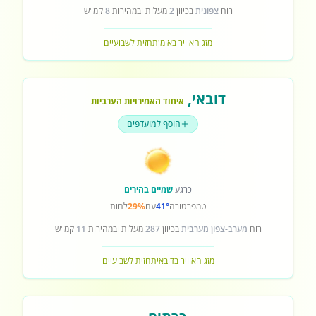
רוח
צפונית
בכיוון
2
מעלות ובמהירות
8
קמ"ש
מזג האוויר באומן
תחזית לשבועיים
דובאי
,
איחוד האמירויות הערביות
הוסף למועדפים
כרגע
שמיים בהירים
טמפרטורה
41°
עם
29%
לחות
רוח
מערב-צפון מערבית
בכיוון
287
מעלות ובמהירות
11
קמ"ש
מזג האוויר בדובאי
תחזית לשבועיים