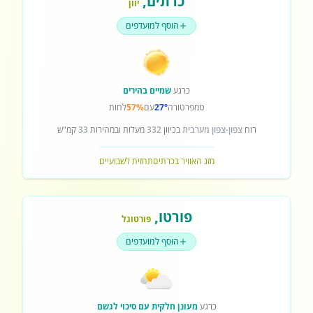
כרתים
,
יוון
הוסף למועדפים
כרגע
שמיים בהירים
טמפרטורה
27°
עם
57%
לחות
רוח
צפון-צפון מערבית
בכיוון
332
מעלות ובמהירות
33
קמ"ש
מזג האוויר בכרתים
תחזית לשבועיים
פורטו
,
פורטוגל
הוסף למועדפים
כרגע
מעונן חלקית עם סיכוי לגשם