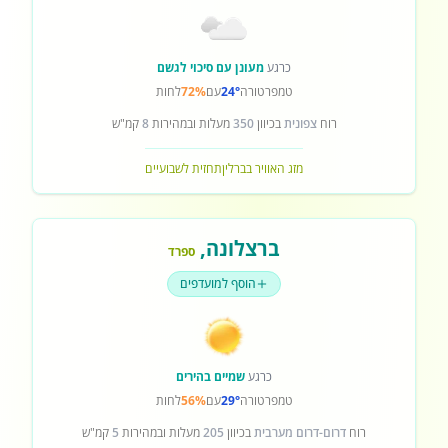
כרגע
מעונן עם סיכוי לגשם
טמפרטורה
24°
עם
72%
לחות
רוח
צפונית
בכיוון
350
מעלות ובמהירות
8
קמ"ש
מזג האוויר בברלין
תחזית לשבועיים
ברצלונה
,
ספרד
הוסף למועדפים
כרגע
שמיים בהירים
טמפרטורה
29°
עם
56%
לחות
רוח
דרום-דרום מערבית
בכיוון
205
מעלות ובמהירות
5
קמ"ש