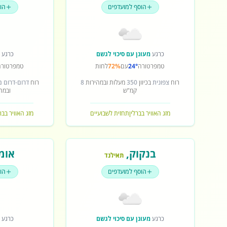
הוסף למועדפים
הו
כרגע
מעונן עם סיכוי לגשם
כרגע
ש
טמפרטורה
24°
עם
72%
לחות
טמפרטורה
רוח
צפונית
בכיוון
350
מעלות ובמהירות
8
רוח
דרום-דרום 
קמ"ש
ובמה
מזג האוויר בברלין
תחזית לשבועיים
מזג האוויר בב
בנקוק
,
אומ
תאילנד
הוסף למועדפים
הו
כרגע
מעונן עם סיכוי לגשם
כרגע
ש