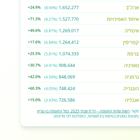
ארה"ב
1,652,277
+24.9%
(8.94%)
איחוד האמירויות
1,527,770
+71.3%
(8.27%)
איטליה
1,269,017
+49.6%
(6.87%)
קפריסין
1,264,412
+17.6%
(6.84%)
צרפת
1,074,333
+25.5%
(5.81%)
גאורגיה
908,644
+30.7%
(4.91%)
גרמניה
848,069
+42.0%
(4.59%)
הונגריה
748,424
+60.3%
(4.05%)
אנגליה
726,586
+15.0%
(3.93%)
מקור:
רשות שדות התעופה – דו"ח שנתי 2025, נמל התעופה בן-גוריון
(תנועת נוסעים בטיסות בינלאומיות, התפלגות לפי מדינות)