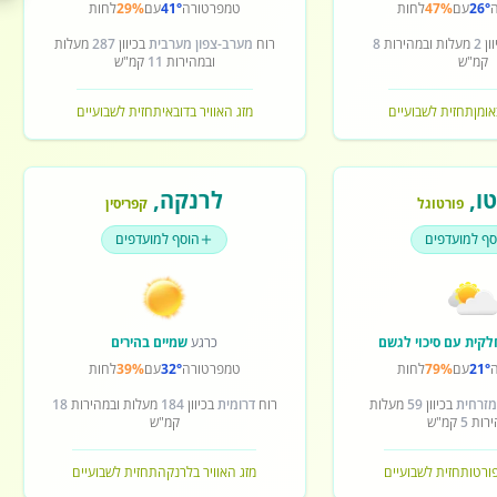
26°
עם
47%
לחות
טמפרטורה
41°
עם
29%
לחות
ון
2
מעלות ובמהירות
8
רוח
מערב-צפון מערבית
בכיוון
287
מעלות
קמ"ש
ובמהירות
11
קמ"ש
אומן
תחזית לשבועיים
מזג האוויר בדובאי
תחזית לשבועיים
ו
,
לרנקה
,
פורטוגל
קפריסין
סף למועדפים
הוסף למועדפים
לקית עם סיכוי לגשם
כרגע
שמיים בהירים
21°
עם
79%
לחות
טמפרטורה
32°
עם
39%
לחות
מזרחית
בכיוון
59
מעלות
רוח
דרומית
בכיוון
184
מעלות ובמהירות
18
ירות
5
קמ"ש
קמ"ש
פורטו
תחזית לשבועיים
מזג האוויר בלרנקה
תחזית לשבועיים