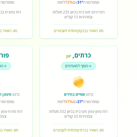
טמפרטורה
31°
עם
72%
לחות
טמפרטורה
רוח
דרום מערבית
בכיוון
235
מעלות
רוח
צפונית
בכיו
ובמהירות
13
קמ"ש
מזג האוויר בבנקוק
תחזית לשבועיים
מזג האוויר ב
כרתים
,
פורט
יוון
הוסף למועדפים
הו
כרגע
שמיים בהירים
כרגע
מעונן ח
טמפרטורה
27°
עם
57%
לחות
טמפרטורה
רוח
צפון-צפון מערבית
בכיוון
332
מעלות
רוח
מזרח-צפון 
ובמהירות
33
קמ"ש
ובמה
מזג האוויר בכרתים
תחזית לשבועיים
מזג האוויר ב