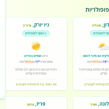
ופולריות
ון
,
ניו יורק
,
אנגליה
ארה"ב
סף למועדפים
הוסף למועדפים
לקית עם סיכוי לגשם
כרגע
שמיים בהירים
19°
עם
55%
לחות
טמפרטורה
17°
עם
95%
לחות
וון
39
מעלות ובמהירות
5
רוח
דרום מערבית
בכיוון
221
מעלות
קמ"ש
ובמהירות
6
קמ"ש
ונדון
תחזית לשבועיים
מזג האוויר בניו יורק
תחזית לשבועיים
ונה
,
פריז
,
ספרד
צרפת