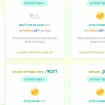
סף למועדפים
הוסף למועדפים
מיים בהירים
כרגע
מעונן עם סיכוי לגשם
29°
עם
56%
לחות
טמפרטורה
23°
עם
69%
לחות
מערבית
בכיוון
205
מעלות
רוח
צפון-צפון מערבית
בכיוון
327
מעלות
ירות
5
קמ"ש
ובמהירות
7
קמ"ש
רצלונה
תחזית לשבועיים
מזג האוויר בפריז
תחזית לשבועיים
ן
,
דובאי
,
אוקראינה
איחוד האמירויות הערביות
סף למועדפים
הוסף למועדפים
מיים בהירים
כרגע
שמיים בהירים