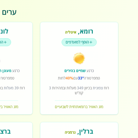
ערים פ
רומא
,
לונד
איטליה
הוסף למועדפים
הו
כרגע
שמיים בהירים
כרגע
מעונן ח
טמפרטורה
33°
עם
40%
לחות
טמפרטורה
רוח
צפונית
בכיוון
349
מעלות ובמהירות
3
רוח
39 מעלות
בכי
קמ"ש
מזג האוויר ברומא
תחזית לשבועיים
מזג האוויר בל
ברלין
,
ברצל
גרמניה