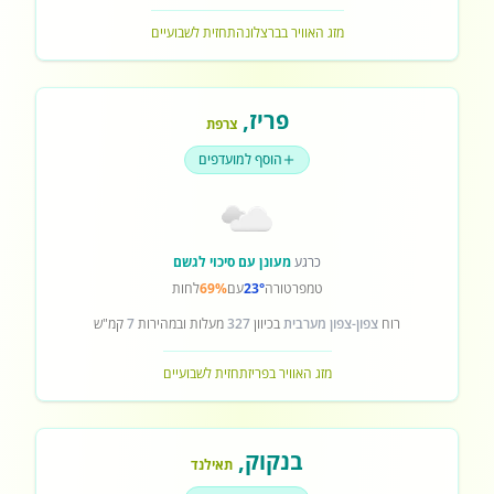
מזג האוויר בברצלונה
תחזית לשבועיים
פריז
,
צרפת
הוסף למועדפים
כרגע
מעונן עם סיכוי לגשם
טמפרטורה
23°
עם
69%
לחות
רוח
צפון-צפון מערבית
בכיוון
327
מעלות ובמהירות
7
קמ"ש
מזג האוויר בפריז
תחזית לשבועיים
בנקוק
,
תאילנד