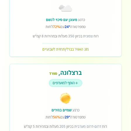
כרגע
מעונן עם סיכוי לגשם
טמפרטורה
24°
עם
72%
לחות
רוח
צפונית
בכיוון
350
מעלות ובמהירות
8
קמ"ש
מזג האוויר בברלין
תחזית לשבועיים
ברצלונה
,
ספרד
הוסף למועדפים
כרגע
שמיים בהירים
טמפרטורה
29°
עם
56%
לחות
רוח
דרום-דרום מערבית
בכיוון
205
מעלות ובמהירות
5
קמ"ש