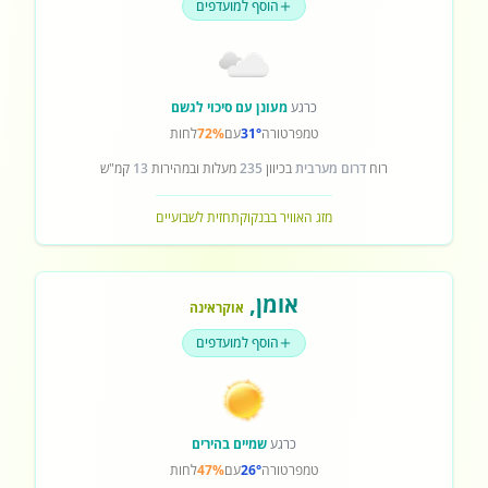
הוסף למועדפים
כרגע
מעונן עם סיכוי לגשם
טמפרטורה
31°
עם
72%
לחות
רוח
דרום מערבית
בכיוון
235
מעלות ובמהירות
13
קמ"ש
מזג האוויר בבנקוק
תחזית לשבועיים
אומן
,
אוקראינה
הוסף למועדפים
כרגע
שמיים בהירים
טמפרטורה
26°
עם
47%
לחות