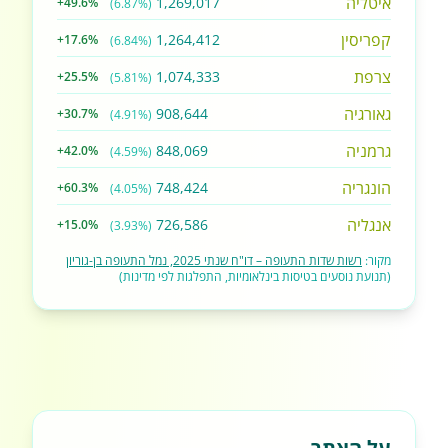
איטליה
1,269,017
+49.6%
(6.87%)
קפריסין
1,264,412
+17.6%
(6.84%)
צרפת
1,074,333
+25.5%
(5.81%)
גאורגיה
908,644
+30.7%
(4.91%)
גרמניה
848,069
+42.0%
(4.59%)
הונגריה
748,424
+60.3%
(4.05%)
אנגליה
726,586
+15.0%
(3.93%)
מקור:
רשות שדות התעופה – דו"ח שנתי 2025, נמל התעופה בן-גוריון
(תנועת נוסעים בטיסות בינלאומיות, התפלגות לפי מדינות)