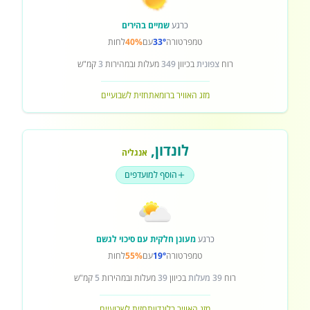
כרגע
שמיים בהירים
טמפרטורה
33°
עם
40%
לחות
רוח
צפונית
בכיוון
349
מעלות ובמהירות
3
קמ"ש
מזג האוויר ברומא
תחזית לשבועיים
לונדון
,
אנגליה
הוסף למועדפים
כרגע
מעונן חלקית עם סיכוי לגשם
טמפרטורה
19°
עם
55%
לחות
רוח
39 מעלות
בכיוון
39
מעלות ובמהירות
5
קמ"ש
מזג האוויר בלונדון
תחזית לשבועיים