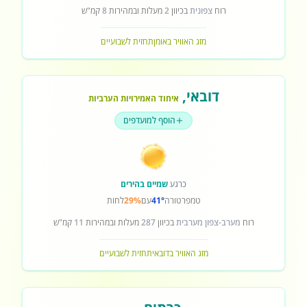
רוח
צפונית
בכיוון
2
מעלות ובמהירות
8
קמ"ש
מזג האוויר באומן
תחזית לשבועיים
דובאי
,
איחוד האמירויות הערביות
הוסף למועדפים
כרגע
שמיים בהירים
טמפרטורה
41°
עם
29%
לחות
רוח
מערב-צפון מערבית
בכיוון
287
מעלות ובמהירות
11
קמ"ש
מזג האוויר בדובאי
תחזית לשבועיים