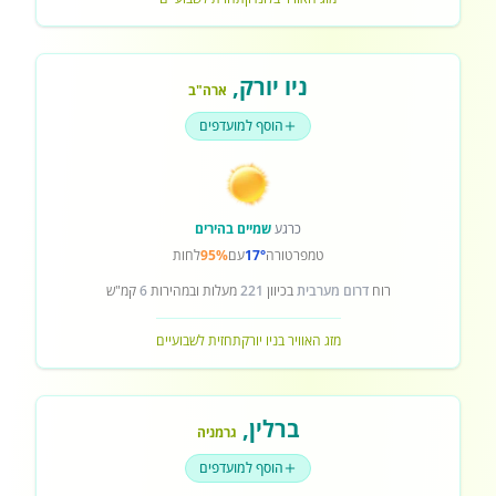
ניו יורק
,
ארה"ב
הוסף למועדפים
כרגע
שמיים בהירים
טמפרטורה
17°
עם
95%
לחות
רוח
דרום מערבית
בכיוון
221
מעלות ובמהירות
6
קמ"ש
מזג האוויר בניו יורק
תחזית לשבועיים
ברלין
,
גרמניה
הוסף למועדפים