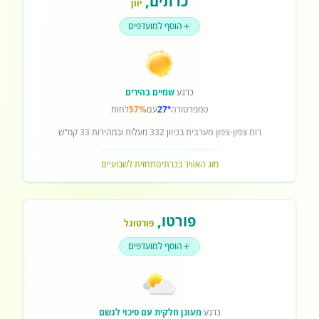
כרתים
,
יוון
הוסף למועדפים
כרגע
שמיים בהירים
טמפרטורה
27°
עם
57%
לחות
רוח
צפון-צפון מערבית
בכיוון
332
מעלות ובמהירות
33
קמ"ש
מזג האוויר בכרתים
תחזית לשבועיים
פורטו
,
פורטוגל
הוסף למועדפים
כרגע
מעונן חלקית עם סיכוי לגשם