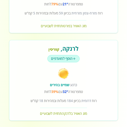
טמפרטורה
21°
עם
79%
לחות
רוח
מזרח-צפון מזרחית
בכיוון
59
מעלות ובמהירות
5
קמ"ש
מזג האוויר בפורטו
תחזית לשבועיים
לרנקה
,
קפריסין
הוסף למועדפים
כרגע
שמיים בהירים
טמפרטורה
32°
עם
39%
לחות
רוח
דרומית
בכיוון
184
מעלות ובמהירות
18
קמ"ש
מזג האוויר בלרנקה
תחזית לשבועיים