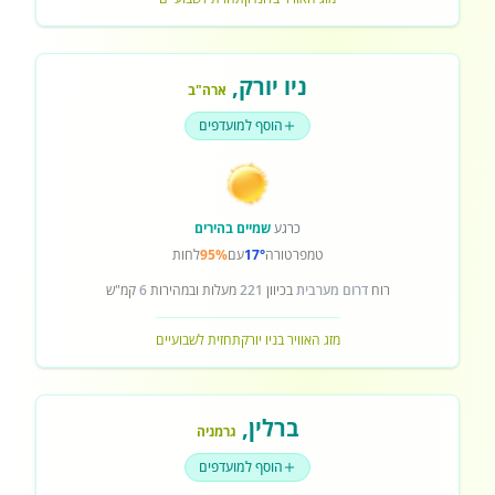
ניו יורק
,
ארה"ב
הוסף למועדפים
כרגע
שמיים בהירים
טמפרטורה
17°
עם
95%
לחות
רוח
דרום מערבית
בכיוון
221
מעלות ובמהירות
6
קמ"ש
מזג האוויר בניו יורק
תחזית לשבועיים
ברלין
,
גרמניה
הוסף למועדפים