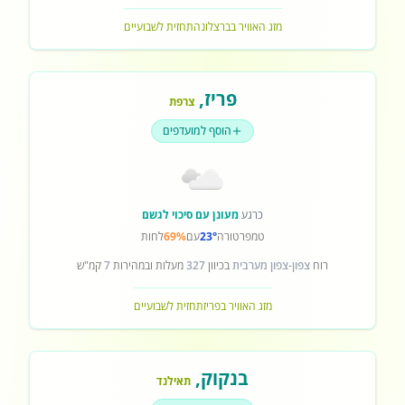
מזג האוויר בברצלונה
תחזית לשבועיים
פריז
,
צרפת
הוסף למועדפים
כרגע
מעונן עם סיכוי לגשם
טמפרטורה
23°
עם
69%
לחות
רוח
צפון-צפון מערבית
בכיוון
327
מעלות ובמהירות
7
קמ"ש
מזג האוויר בפריז
תחזית לשבועיים
בנקוק
,
תאילנד