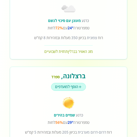
כרגע
מעונן עם סיכוי לגשם
טמפרטורה
24°
עם
72%
לחות
רוח
צפונית
בכיוון
350
מעלות ובמהירות
8
קמ"ש
מזג האוויר בברלין
תחזית לשבועיים
ברצלונה
,
ספרד
הוסף למועדפים
כרגע
שמיים בהירים
טמפרטורה
29°
עם
56%
לחות
רוח
דרום-דרום מערבית
בכיוון
205
מעלות ובמהירות
5
קמ"ש