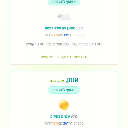
הוסף למועדפים
כרגע
מעונן עם סיכוי לגשם
טמפרטורה
31°
עם
72%
לחות
רוח
דרום מערבית
בכיוון
235
מעלות ובמהירות
13
קמ"ש
מזג האוויר בבנקוק
תחזית לשבועיים
אומן
,
אוקראינה
הוסף למועדפים
כרגע
שמיים בהירים
טמפרטורה
26°
עם
47%
לחות