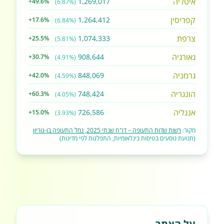
איטליה
1,269,017
+49.6%
(6.87%)
קפריסין
1,264,412
+17.6%
(6.84%)
צרפת
1,074,333
+25.5%
(5.81%)
גאורגיה
908,644
+30.7%
(4.91%)
גרמניה
848,069
+42.0%
(4.59%)
הונגריה
748,424
+60.3%
(4.05%)
אנגליה
726,586
+15.0%
(3.93%)
מקור:
רשות שדות התעופה – דו"ח שנתי 2025, נמל התעופה בן-גוריון
(תנועת נוסעים בטיסות בינלאומיות, התפלגות לפי מדינות)