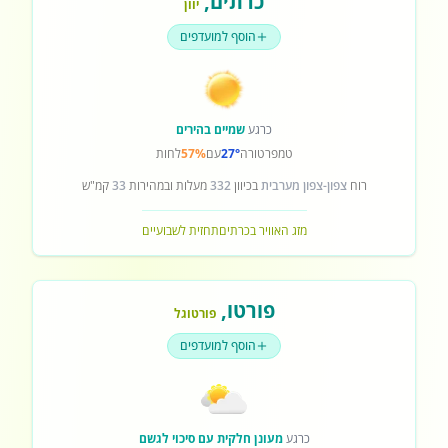
כרתים
,
יוון
הוסף למועדפים
כרגע
שמיים בהירים
טמפרטורה
27°
עם
57%
לחות
רוח
צפון-צפון מערבית
בכיוון
332
מעלות ובמהירות
33
קמ"ש
מזג האוויר בכרתים
תחזית לשבועיים
פורטו
,
פורטוגל
הוסף למועדפים
כרגע
מעונן חלקית עם סיכוי לגשם