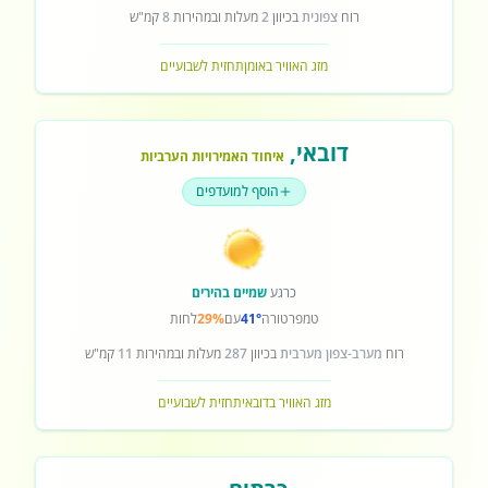
רוח
צפונית
בכיוון
2
מעלות ובמהירות
8
קמ"ש
מזג האוויר באומן
תחזית לשבועיים
דובאי
,
איחוד האמירויות הערביות
הוסף למועדפים
כרגע
שמיים בהירים
טמפרטורה
41°
עם
29%
לחות
רוח
מערב-צפון מערבית
בכיוון
287
מעלות ובמהירות
11
קמ"ש
מזג האוויר בדובאי
תחזית לשבועיים