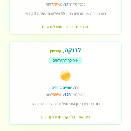
טמפרטורה
21°
עם
79%
לחות
רוח
מזרח-צפון מזרחית
בכיוון
59
מעלות ובמהירות
5
קמ"ש
מזג האוויר בפורטו
תחזית לשבועיים
לרנקה
,
קפריסין
הוסף למועדפים
כרגע
שמיים בהירים
טמפרטורה
32°
עם
39%
לחות
רוח
דרומית
בכיוון
184
מעלות ובמהירות
18
קמ"ש
מזג האוויר בלרנקה
תחזית לשבועיים