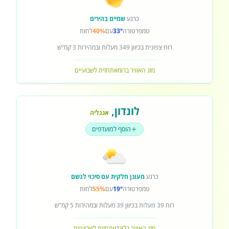
כרגע
שמיים בהירים
טמפרטורה
33°
עם
40%
לחות
רוח
צפונית
בכיוון
349
מעלות ובמהירות
3
קמ"ש
מזג האוויר ברומא
תחזית לשבועיים
לונדון
,
אנגליה
הוסף למועדפים
כרגע
מעונן חלקית עם סיכוי לגשם
טמפרטורה
19°
עם
55%
לחות
רוח
39 מעלות
בכיוון
39
מעלות ובמהירות
5
קמ"ש
מזג האוויר בלונדון
תחזית לשבועיים