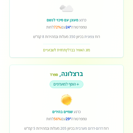
כרגע
מעונן עם סיכוי לגשם
טמפרטורה
24°
עם
72%
לחות
רוח
צפונית
בכיוון
350
מעלות ובמהירות
8
קמ"ש
מזג האוויר בברלין
תחזית לשבועיים
ברצלונה
,
ספרד
הוסף למועדפים
כרגע
שמיים בהירים
טמפרטורה
29°
עם
56%
לחות
רוח
דרום-דרום מערבית
בכיוון
205
מעלות ובמהירות
5
קמ"ש