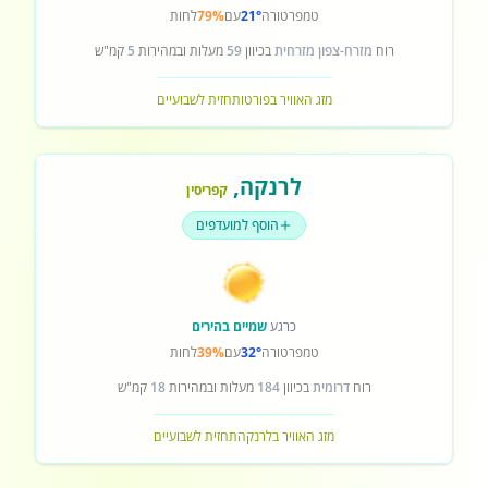
טמפרטורה
21°
עם
79%
לחות
רוח
מזרח-צפון מזרחית
בכיוון
59
מעלות ובמהירות
5
קמ"ש
מזג האוויר בפורטו
תחזית לשבועיים
לרנקה
,
קפריסין
הוסף למועדפים
כרגע
שמיים בהירים
טמפרטורה
32°
עם
39%
לחות
רוח
דרומית
בכיוון
184
מעלות ובמהירות
18
קמ"ש
מזג האוויר בלרנקה
תחזית לשבועיים