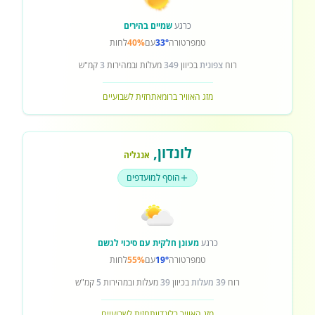
כרגע
שמיים בהירים
טמפרטורה
33°
עם
40%
לחות
רוח
צפונית
בכיוון
349
מעלות ובמהירות
3
קמ"ש
מזג האוויר ברומא
תחזית לשבועיים
לונדון
,
אנגליה
הוסף למועדפים
כרגע
מעונן חלקית עם סיכוי לגשם
טמפרטורה
19°
עם
55%
לחות
רוח
39 מעלות
בכיוון
39
מעלות ובמהירות
5
קמ"ש
מזג האוויר בלונדון
תחזית לשבועיים