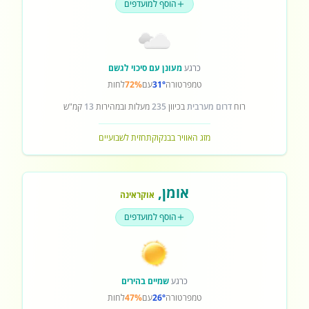
הוסף למועדפים
כרגע
מעונן עם סיכוי לגשם
טמפרטורה
31°
עם
72%
לחות
רוח
דרום מערבית
בכיוון
235
מעלות ובמהירות
13
קמ"ש
מזג האוויר בבנקוק
תחזית לשבועיים
אומן
,
אוקראינה
הוסף למועדפים
כרגע
שמיים בהירים
טמפרטורה
26°
עם
47%
לחות