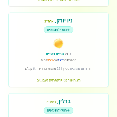
ניו יורק
,
ארה"ב
הוסף למועדפים
כרגע
שמיים בהירים
טמפרטורה
17°
עם
95%
לחות
רוח
דרום מערבית
בכיוון
221
מעלות ובמהירות
6
קמ"ש
מזג האוויר בניו יורק
תחזית לשבועיים
ברלין
,
גרמניה
הוסף למועדפים