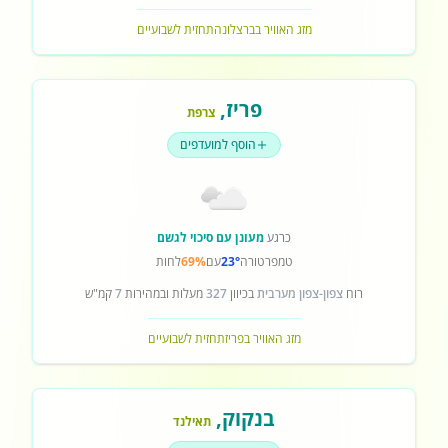
מזג האוויר בברצלונה
תחזית לשבועיים
פריז
,
צרפת
הוסף למועדפים
כרגע
מעונן עם סיכוי לגשם
טמפרטורה
23°
עם
69%
לחות
רוח
צפון-צפון מערבית
בכיוון
327
מעלות ובמהירות
7
קמ"ש
מזג האוויר בפריז
תחזית לשבועיים
בנקוק
,
תאילנד