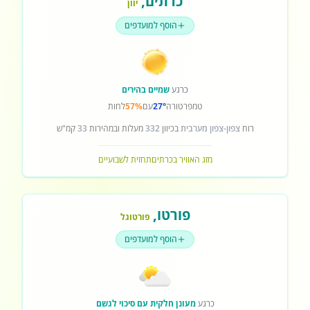
כרתים
,
יוון
הוסף למועדפים
כרגע
שמיים בהירים
טמפרטורה
27°
עם
57%
לחות
רוח
צפון-צפון מערבית
בכיוון
332
מעלות ובמהירות
33
קמ"ש
מזג האוויר בכרתים
תחזית לשבועיים
פורטו
,
פורטוגל
הוסף למועדפים
כרגע
מעונן חלקית עם סיכוי לגשם