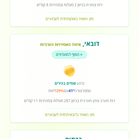
רוח
צפונית
בכיוון
2
מעלות ובמהירות
8
קמ"ש
מזג האוויר באומן
תחזית לשבועיים
דובאי
,
איחוד האמירויות הערביות
הוסף למועדפים
כרגע
שמיים בהירים
טמפרטורה
41°
עם
29%
לחות
רוח
מערב-צפון מערבית
בכיוון
287
מעלות ובמהירות
11
קמ"ש
מזג האוויר בדובאי
תחזית לשבועיים