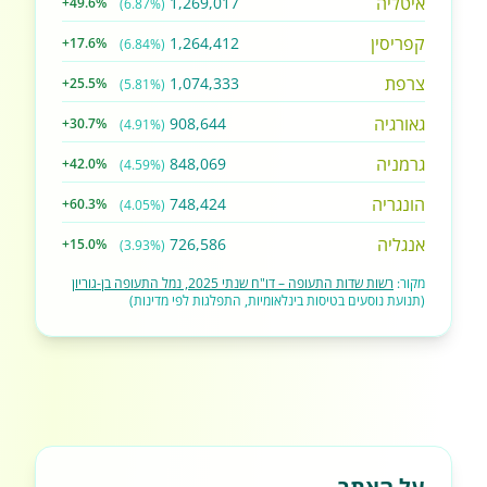
איטליה
1,269,017
+49.6%
(6.87%)
קפריסין
1,264,412
+17.6%
(6.84%)
צרפת
1,074,333
+25.5%
(5.81%)
גאורגיה
908,644
+30.7%
(4.91%)
גרמניה
848,069
+42.0%
(4.59%)
הונגריה
748,424
+60.3%
(4.05%)
אנגליה
726,586
+15.0%
(3.93%)
מקור:
רשות שדות התעופה – דו"ח שנתי 2025, נמל התעופה בן-גוריון
(תנועת נוסעים בטיסות בינלאומיות, התפלגות לפי מדינות)