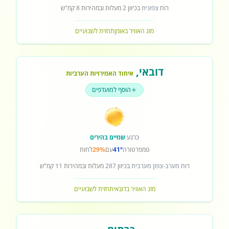
רוח
צפונית
בכיוון
2
מעלות ובמהירות
8
קמ"ש
מזג האוויר באומן
תחזית לשבועיים
דובאי
,
איחוד האמירויות הערביות
הוסף למועדפים
כרגע
שמיים בהירים
טמפרטורה
41°
עם
29%
לחות
רוח
מערב-צפון מערבית
בכיוון
287
מעלות ובמהירות
11
קמ"ש
מזג האוויר בדובאי
תחזית לשבועיים