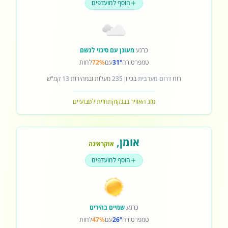
הוסף למועדפים
כרגע
מעונן עם סיכוי לגשם
טמפרטורה
31°
עם
72%
לחות
רוח
דרום מערבית
בכיוון
235
מעלות ובמהירות
13
קמ"ש
מזג האוויר בבנקוק
תחזית לשבועיים
אומן
,
אוקראינה
הוסף למועדפים
כרגע
שמיים בהירים
טמפרטורה
26°
עם
47%
לחות