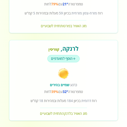
טמפרטורה
21°
עם
79%
לחות
רוח
מזרח-צפון מזרחית
בכיוון
59
מעלות ובמהירות
5
קמ"ש
מזג האוויר בפורטו
תחזית לשבועיים
לרנקה
,
קפריסין
הוסף למועדפים
כרגע
שמיים בהירים
טמפרטורה
32°
עם
39%
לחות
רוח
דרומית
בכיוון
184
מעלות ובמהירות
18
קמ"ש
מזג האוויר בלרנקה
תחזית לשבועיים