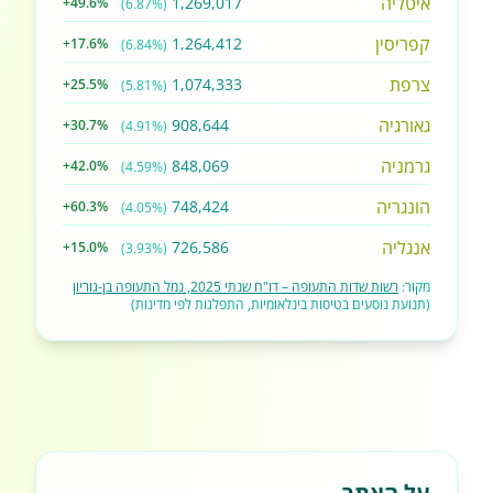
איטליה
1,269,017
+49.6%
(6.87%)
קפריסין
1,264,412
+17.6%
(6.84%)
צרפת
1,074,333
+25.5%
(5.81%)
גאורגיה
908,644
+30.7%
(4.91%)
גרמניה
848,069
+42.0%
(4.59%)
הונגריה
748,424
+60.3%
(4.05%)
אנגליה
726,586
+15.0%
(3.93%)
מקור:
רשות שדות התעופה – דו"ח שנתי 2025, נמל התעופה בן-גוריון
(תנועת נוסעים בטיסות בינלאומיות, התפלגות לפי מדינות)