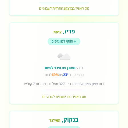
מזג האוויר בברצלונה
תחזית לשבועיים
פריז
,
צרפת
הוסף למועדפים
כרגע
מעונן עם סיכוי לגשם
טמפרטורה
23°
עם
69%
לחות
רוח
צפון-צפון מערבית
בכיוון
327
מעלות ובמהירות
7
קמ"ש
מזג האוויר בפריז
תחזית לשבועיים
בנקוק
,
תאילנד