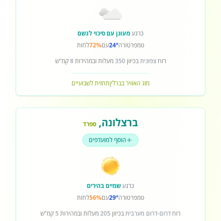
כרגע
מעונן עם סיכוי לגשם
טמפרטורה
24°
עם
72%
לחות
רוח
צפונית
בכיוון
350
מעלות ובמהירות
8
קמ"ש
מזג האוויר בברלין
תחזית לשבועיים
ברצלונה
,
ספרד
הוסף למועדפים
כרגע
שמיים בהירים
טמפרטורה
29°
עם
56%
לחות
רוח
דרום-דרום מערבית
בכיוון
205
מעלות ובמהירות
5
קמ"ש