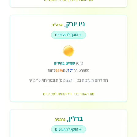
ניו יורק
,
ארה"ב
הוסף למועדפים
כרגע
שמיים בהירים
טמפרטורה
17°
עם
95%
לחות
רוח
דרום מערבית
בכיוון
221
מעלות ובמהירות
6
קמ"ש
מזג האוויר בניו יורק
תחזית לשבועיים
ברלין
,
גרמניה
הוסף למועדפים