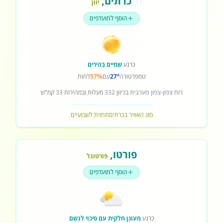
כרתים
,
יוון
הוסף למועדפים
כרגע
שמיים בהירים
טמפרטורה
27°
עם
57%
לחות
רוח
צפון-צפון מערבית
בכיוון
332
מעלות ובמהירות
33
קמ"ש
מזג האוויר בכרתים
תחזית לשבועיים
פורטו
,
פורטוגל
הוסף למועדפים
כרגע
מעונן חלקית עם סיכוי לגשם