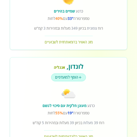
כרגע
שמיים בהירים
טמפרטורה
33°
עם
40%
לחות
רוח
צפונית
בכיוון
349
מעלות ובמהירות
3
קמ"ש
מזג האוויר ברומא
תחזית לשבועיים
לונדון
,
אנגליה
הוסף למועדפים
כרגע
מעונן חלקית עם סיכוי לגשם
טמפרטורה
19°
עם
55%
לחות
רוח
39 מעלות
בכיוון
39
מעלות ובמהירות
5
קמ"ש
מזג האוויר בלונדון
תחזית לשבועיים