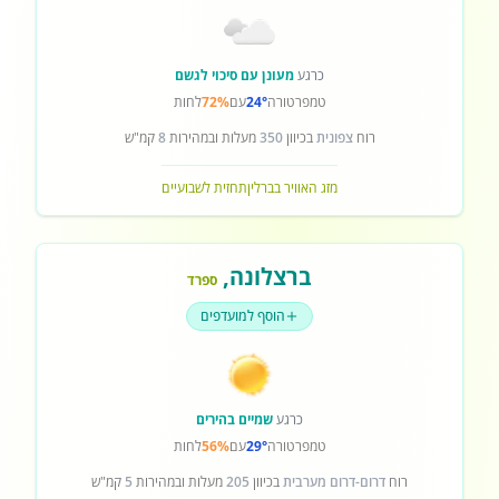
כרגע
מעונן עם סיכוי לגשם
טמפרטורה
24°
עם
72%
לחות
רוח
צפונית
בכיוון
350
מעלות ובמהירות
8
קמ"ש
מזג האוויר בברלין
תחזית לשבועיים
ברצלונה
,
ספרד
הוסף למועדפים
כרגע
שמיים בהירים
טמפרטורה
29°
עם
56%
לחות
רוח
דרום-דרום מערבית
בכיוון
205
מעלות ובמהירות
5
קמ"ש