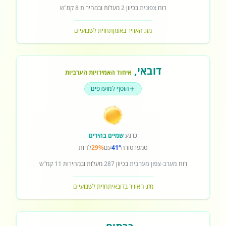
רוח
צפונית
בכיוון
2
מעלות ובמהירות
8
קמ"ש
מזג האוויר באומן
תחזית לשבועיים
דובאי
,
איחוד האמירויות הערביות
הוסף למועדפים
כרגע
שמיים בהירים
טמפרטורה
41°
עם
29%
לחות
רוח
מערב-צפון מערבית
בכיוון
287
מעלות ובמהירות
11
קמ"ש
מזג האוויר בדובאי
תחזית לשבועיים