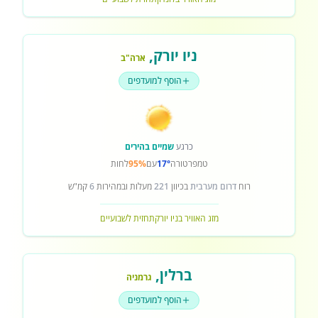
ניו יורק
,
ארה"ב
הוסף למועדפים
כרגע
שמיים בהירים
טמפרטורה
17°
עם
95%
לחות
רוח
דרום מערבית
בכיוון
221
מעלות ובמהירות
6
קמ"ש
מזג האוויר בניו יורק
תחזית לשבועיים
ברלין
,
גרמניה
הוסף למועדפים