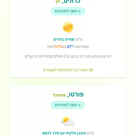
כרתים
,
יוון
הוסף למועדפים
כרגע
שמיים בהירים
טמפרטורה
27°
עם
57%
לחות
רוח
צפון-צפון מערבית
בכיוון
332
מעלות ובמהירות
33
קמ"ש
מזג האוויר בכרתים
תחזית לשבועיים
פורטו
,
פורטוגל
הוסף למועדפים
כרגע
מעונן חלקית עם סיכוי לגשם