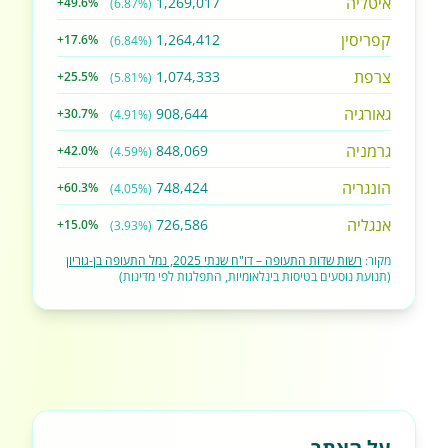
איטליה
1,269,017
+49.6%
(6.87%)
קפריסין
1,264,412
+17.6%
(6.84%)
צרפת
1,074,333
+25.5%
(5.81%)
גאורגיה
908,644
+30.7%
(4.91%)
גרמניה
848,069
+42.0%
(4.59%)
הונגריה
748,424
+60.3%
(4.05%)
אנגליה
726,586
+15.0%
(3.93%)
מקור:
רשות שדות התעופה – דו"ח שנתי 2025, נמל התעופה בן-גוריון
(תנועת נוסעים בטיסות בינלאומיות, התפלגות לפי מדינות)