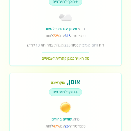
הוסף למועדפים
כרגע
מעונן עם סיכוי לגשם
טמפרטורה
31°
עם
72%
לחות
רוח
דרום מערבית
בכיוון
235
מעלות ובמהירות
13
קמ"ש
מזג האוויר בבנקוק
תחזית לשבועיים
אומן
,
אוקראינה
הוסף למועדפים
כרגע
שמיים בהירים
טמפרטורה
26°
עם
47%
לחות