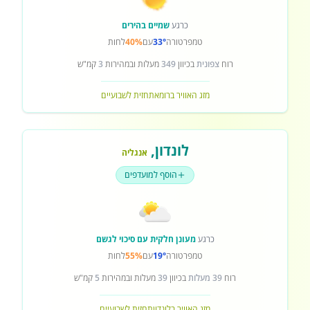
כרגע
שמיים בהירים
טמפרטורה
33°
עם
40%
לחות
רוח
צפונית
בכיוון
349
מעלות ובמהירות
3
קמ"ש
מזג האוויר ברומא
תחזית לשבועיים
לונדון
,
אנגליה
הוסף למועדפים
כרגע
מעונן חלקית עם סיכוי לגשם
טמפרטורה
19°
עם
55%
לחות
רוח
39 מעלות
בכיוון
39
מעלות ובמהירות
5
קמ"ש
מזג האוויר בלונדון
תחזית לשבועיים