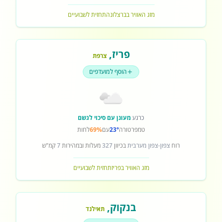
מזג האוויר בברצלונה
תחזית לשבועיים
פריז
,
צרפת
הוסף למועדפים
כרגע
מעונן עם סיכוי לגשם
טמפרטורה
23°
עם
69%
לחות
רוח
צפון-צפון מערבית
בכיוון
327
מעלות ובמהירות
7
קמ"ש
מזג האוויר בפריז
תחזית לשבועיים
בנקוק
,
תאילנד