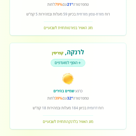
טמפרטורה
21°
עם
79%
לחות
רוח
מזרח-צפון מזרחית
בכיוון
59
מעלות ובמהירות
5
קמ"ש
מזג האוויר בפורטו
תחזית לשבועיים
לרנקה
,
קפריסין
הוסף למועדפים
כרגע
שמיים בהירים
טמפרטורה
32°
עם
39%
לחות
רוח
דרומית
בכיוון
184
מעלות ובמהירות
18
קמ"ש
מזג האוויר בלרנקה
תחזית לשבועיים