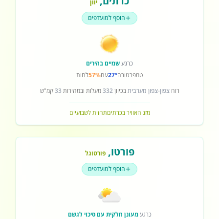
כרתים
,
יוון
הוסף למועדפים
כרגע
שמיים בהירים
טמפרטורה
27°
עם
57%
לחות
רוח
צפון-צפון מערבית
בכיוון
332
מעלות ובמהירות
33
קמ"ש
מזג האוויר בכרתים
תחזית לשבועיים
פורטו
,
פורטוגל
הוסף למועדפים
כרגע
מעונן חלקית עם סיכוי לגשם