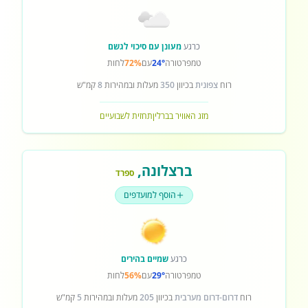
כרגע
מעונן עם סיכוי לגשם
טמפרטורה
24°
עם
72%
לחות
רוח
צפונית
בכיוון
350
מעלות ובמהירות
8
קמ"ש
מזג האוויר בברלין
תחזית לשבועיים
ברצלונה
,
ספרד
הוסף למועדפים
כרגע
שמיים בהירים
טמפרטורה
29°
עם
56%
לחות
רוח
דרום-דרום מערבית
בכיוון
205
מעלות ובמהירות
5
קמ"ש