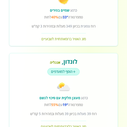
כרגע
שמיים בהירים
טמפרטורה
33°
עם
40%
לחות
רוח
צפונית
בכיוון
349
מעלות ובמהירות
3
קמ"ש
מזג האוויר ברומא
תחזית לשבועיים
לונדון
,
אנגליה
הוסף למועדפים
כרגע
מעונן חלקית עם סיכוי לגשם
טמפרטורה
19°
עם
55%
לחות
רוח
39 מעלות
בכיוון
39
מעלות ובמהירות
5
קמ"ש
מזג האוויר בלונדון
תחזית לשבועיים