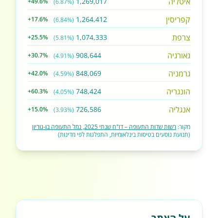
איטליה
1,269,017
+49.6%
(6.87%)
קפריסין
1,264,412
+17.6%
(6.84%)
צרפת
1,074,333
+25.5%
(5.81%)
גאורגיה
908,644
+30.7%
(4.91%)
גרמניה
848,069
+42.0%
(4.59%)
הונגריה
748,424
+60.3%
(4.05%)
אנגליה
726,586
+15.0%
(3.93%)
מקור:
רשות שדות התעופה – דו"ח שנתי 2025, נמל התעופה בן-גוריון
(תנועת נוסעים בטיסות בינלאומיות, התפלגות לפי מדינות)