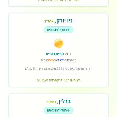
ניו יורק
,
ארה"ב
הוסף למועדפים
כרגע
שמיים בהירים
טמפרטורה
17°
עם
95%
לחות
רוח
דרום מערבית
בכיוון
221
מעלות ובמהירות
6
קמ"ש
מזג האוויר בניו יורק
תחזית לשבועיים
ברלין
,
גרמניה
הוסף למועדפים