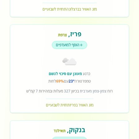
מזג האוויר בברצלונה
תחזית לשבועיים
פריז
,
צרפת
הוסף למועדפים
כרגע
מעונן עם סיכוי לגשם
טמפרטורה
23°
עם
69%
לחות
רוח
צפון-צפון מערבית
בכיוון
327
מעלות ובמהירות
7
קמ"ש
מזג האוויר בפריז
תחזית לשבועיים
בנקוק
,
תאילנד