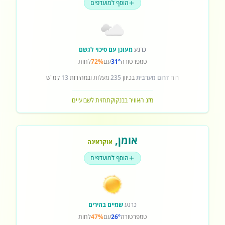
הוסף למועדפים
כרגע
מעונן עם סיכוי לגשם
טמפרטורה
31°
עם
72%
לחות
רוח
דרום מערבית
בכיוון
235
מעלות ובמהירות
13
קמ"ש
מזג האוויר בבנקוק
תחזית לשבועיים
אומן
,
אוקראינה
הוסף למועדפים
כרגע
שמיים בהירים
טמפרטורה
26°
עם
47%
לחות