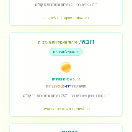
רוח
צפונית
בכיוון
2
מעלות ובמהירות
8
קמ"ש
מזג האוויר באומן
תחזית לשבועיים
דובאי
,
איחוד האמירויות הערביות
הוסף למועדפים
כרגע
שמיים בהירים
טמפרטורה
41°
עם
29%
לחות
רוח
מערב-צפון מערבית
בכיוון
287
מעלות ובמהירות
11
קמ"ש
מזג האוויר בדובאי
תחזית לשבועיים