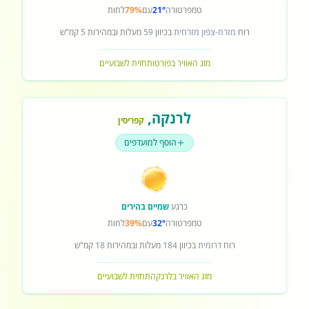
טמפרטורה
21°
עם
79%
לחות
רוח
מזרח-צפון מזרחית
בכיוון
59
מעלות ובמהירות
5
קמ"ש
מזג האוויר בפורטו
תחזית לשבועיים
לרנקה
,
קפריסין
הוסף למועדפים
כרגע
שמיים בהירים
טמפרטורה
32°
עם
39%
לחות
רוח
דרומית
בכיוון
184
מעלות ובמהירות
18
קמ"ש
מזג האוויר בלרנקה
תחזית לשבועיים