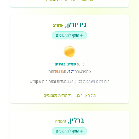
ניו יורק
,
ארה"ב
הוסף למועדפים
כרגע
שמיים בהירים
טמפרטורה
17°
עם
95%
לחות
רוח
דרום מערבית
בכיוון
221
מעלות ובמהירות
6
קמ"ש
מזג האוויר בניו יורק
תחזית לשבועיים
ברלין
,
גרמניה
הוסף למועדפים