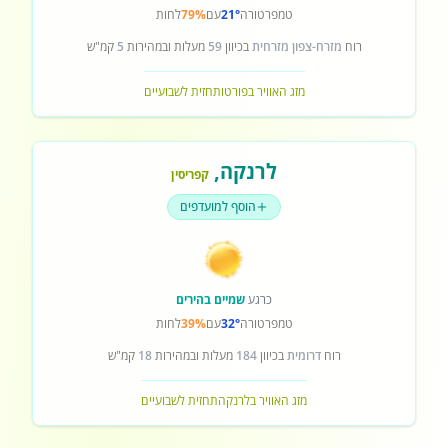
טמפרטורה
21°
עם
79%
לחות
רוח
מזרח-צפון מזרחית
בכיוון
59
מעלות ובמהירות
5
קמ"ש
מזג האוויר בפורטו
תחזית לשבועיים
לרנקה
,
קפריסין
הוסף למועדפים
כרגע
שמיים בהירים
טמפרטורה
32°
עם
39%
לחות
רוח
דרומית
בכיוון
184
מעלות ובמהירות
18
קמ"ש
מזג האוויר בלרנקה
תחזית לשבועיים