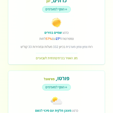
כרתים
,
יוון
הוסף למועדפים
כרגע
שמיים בהירים
טמפרטורה
27°
עם
57%
לחות
רוח
צפון-צפון מערבית
בכיוון
332
מעלות ובמהירות
33
קמ"ש
מזג האוויר בכרתים
תחזית לשבועיים
פורטו
,
פורטוגל
הוסף למועדפים
כרגע
מעונן חלקית עם סיכוי לגשם