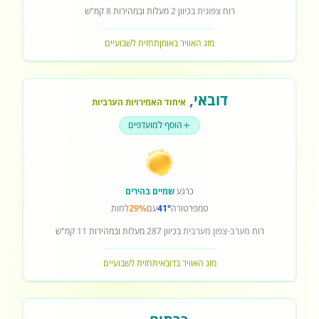
רוח
צפונית
בכיוון
2
מעלות ובמהירות
8
קמ"ש
מזג האוויר באומן
תחזית לשבועיים
דובאי
,
איחוד האמירויות הערביות
הוסף למועדפים
כרגע
שמיים בהירים
טמפרטורה
41°
עם
29%
לחות
רוח
מערב-צפון מערבית
בכיוון
287
מעלות ובמהירות
11
קמ"ש
מזג האוויר בדובאי
תחזית לשבועיים