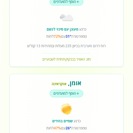
הוסף למועדפים
כרגע
מעונן עם סיכוי לגשם
טמפרטורה
31°
עם
72%
לחות
רוח
דרום מערבית
בכיוון
235
מעלות ובמהירות
13
קמ"ש
מזג האוויר בבנקוק
תחזית לשבועיים
אומן
,
אוקראינה
הוסף למועדפים
כרגע
שמיים בהירים
טמפרטורה
26°
עם
47%
לחות