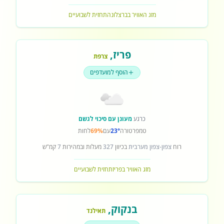
מזג האוויר בברצלונה
תחזית לשבועיים
פריז
,
צרפת
הוסף למועדפים
כרגע
מעונן עם סיכוי לגשם
טמפרטורה
23°
עם
69%
לחות
רוח
צפון-צפון מערבית
בכיוון
327
מעלות ובמהירות
7
קמ"ש
מזג האוויר בפריז
תחזית לשבועיים
בנקוק
,
תאילנד