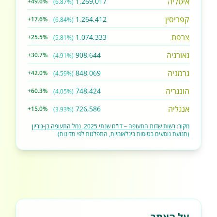
איטליה
1,269,017
+49.6%
(6.87%)
קפריסין
1,264,412
+17.6%
(6.84%)
צרפת
1,074,333
+25.5%
(5.81%)
גאורגיה
908,644
+30.7%
(4.91%)
גרמניה
848,069
+42.0%
(4.59%)
הונגריה
748,424
+60.3%
(4.05%)
אנגליה
726,586
+15.0%
(3.93%)
מקור:
רשות שדות התעופה – דו"ח שנתי 2025, נמל התעופה בן-גוריון
(תנועת נוסעים בטיסות בינלאומיות, התפלגות לפי מדינות)