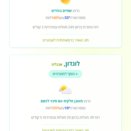
כרגע
שמיים בהירים
טמפרטורה
33°
עם
40%
לחות
רוח
צפונית
בכיוון
349
מעלות ובמהירות
3
קמ"ש
מזג האוויר ברומא
תחזית לשבועיים
לונדון
,
אנגליה
הוסף למועדפים
כרגע
מעונן חלקית עם סיכוי לגשם
טמפרטורה
19°
עם
55%
לחות
רוח
39 מעלות
בכיוון
39
מעלות ובמהירות
5
קמ"ש
מזג האוויר בלונדון
תחזית לשבועיים