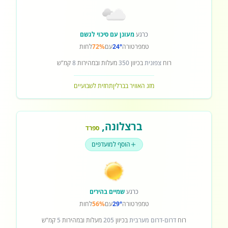
כרגע
מעונן עם סיכוי לגשם
טמפרטורה
24°
עם
72%
לחות
רוח
צפונית
בכיוון
350
מעלות ובמהירות
8
קמ"ש
מזג האוויר בברלין
תחזית לשבועיים
ברצלונה
,
ספרד
הוסף למועדפים
כרגע
שמיים בהירים
טמפרטורה
29°
עם
56%
לחות
רוח
דרום-דרום מערבית
בכיוון
205
מעלות ובמהירות
5
קמ"ש