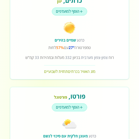
כרתים
,
יוון
הוסף למועדפים
כרגע
שמיים בהירים
טמפרטורה
27°
עם
57%
לחות
רוח
צפון-צפון מערבית
בכיוון
332
מעלות ובמהירות
33
קמ"ש
מזג האוויר בכרתים
תחזית לשבועיים
פורטו
,
פורטוגל
הוסף למועדפים
כרגע
מעונן חלקית עם סיכוי לגשם