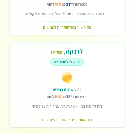
טמפרטורה
21°
עם
79%
לחות
רוח
מזרח-צפון מזרחית
בכיוון
59
מעלות ובמהירות
5
קמ"ש
מזג האוויר בפורטו
תחזית לשבועיים
לרנקה
,
קפריסין
הוסף למועדפים
כרגע
שמיים בהירים
טמפרטורה
32°
עם
39%
לחות
רוח
דרומית
בכיוון
184
מעלות ובמהירות
18
קמ"ש
מזג האוויר בלרנקה
תחזית לשבועיים