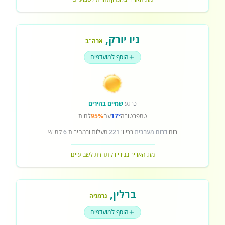
ניו יורק
,
ארה"ב
הוסף למועדפים
כרגע
שמיים בהירים
טמפרטורה
17°
עם
95%
לחות
רוח
דרום מערבית
בכיוון
221
מעלות ובמהירות
6
קמ"ש
מזג האוויר בניו יורק
תחזית לשבועיים
ברלין
,
גרמניה
הוסף למועדפים