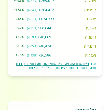
איטליה
1,269,017
+49.6%
(6.87%)
קפריסין
1,264,412
+17.6%
(6.84%)
צרפת
1,074,333
+25.5%
(5.81%)
גאורגיה
908,644
+30.7%
(4.91%)
גרמניה
848,069
+42.0%
(4.59%)
הונגריה
748,424
+60.3%
(4.05%)
אנגליה
726,586
+15.0%
(3.93%)
מקור:
רשות שדות התעופה – דו"ח שנתי 2025, נמל התעופה בן-גוריון
(תנועת נוסעים בטיסות בינלאומיות, התפלגות לפי מדינות)