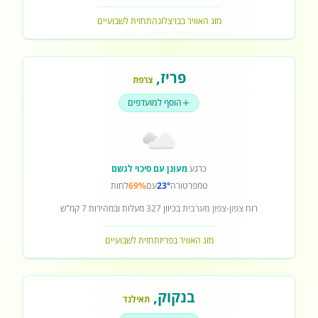
מזג האוויר בברצלונה
תחזית לשבועיים
פריז
,
צרפת
הוסף למועדפים
כרגע
מעונן עם סיכוי לגשם
טמפרטורה
23°
עם
69%
לחות
רוח
צפון-צפון מערבית
בכיוון
327
מעלות ובמהירות
7
קמ"ש
מזג האוויר בפריז
תחזית לשבועיים
בנקוק
,
תאילנד