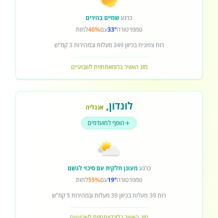
כרגע
שמיים בהירים
טמפרטורה
33°
עם
40%
לחות
רוח
צפונית
בכיוון
349
מעלות ובמהירות
3
קמ"ש
מזג האוויר ברומא
תחזית לשבועיים
לונדון
,
אנגליה
הוסף למועדפים
כרגע
מעונן חלקית עם סיכוי לגשם
טמפרטורה
19°
עם
55%
לחות
רוח
39 מעלות
בכיוון
39
מעלות ובמהירות
5
קמ"ש
מזג האוויר בלונדון
תחזית לשבועיים