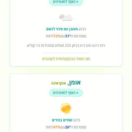
הוסף למועדפים
כרגע
מעונן עם סיכוי לגשם
טמפרטורה
31°
עם
72%
לחות
רוח
דרום מערבית
בכיוון
235
מעלות ובמהירות
13
קמ"ש
מזג האוויר בבנקוק
תחזית לשבועיים
אומן
,
אוקראינה
הוסף למועדפים
כרגע
שמיים בהירים
טמפרטורה
26°
עם
47%
לחות