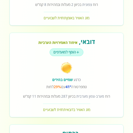
רוח
צפונית
בכיוון
2
מעלות ובמהירות
8
קמ"ש
מזג האוויר באומן
תחזית לשבועיים
דובאי
,
איחוד האמירויות הערביות
הוסף למועדפים
כרגע
שמיים בהירים
טמפרטורה
41°
עם
29%
לחות
רוח
מערב-צפון מערבית
בכיוון
287
מעלות ובמהירות
11
קמ"ש
מזג האוויר בדובאי
תחזית לשבועיים