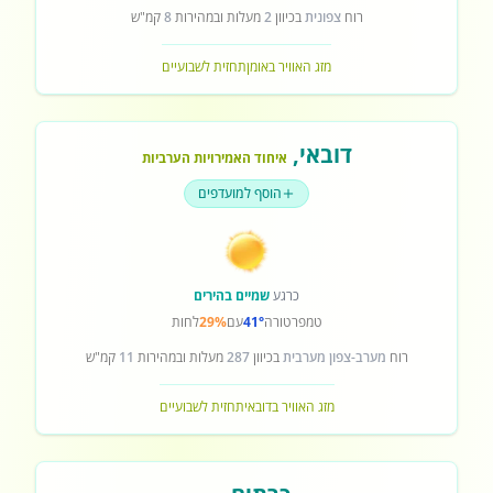
רוח
צפונית
בכיוון
2
מעלות ובמהירות
8
קמ"ש
מזג האוויר באומן
תחזית לשבועיים
דובאי
,
איחוד האמירויות הערביות
הוסף למועדפים
כרגע
שמיים בהירים
טמפרטורה
41°
עם
29%
לחות
רוח
מערב-צפון מערבית
בכיוון
287
מעלות ובמהירות
11
קמ"ש
מזג האוויר בדובאי
תחזית לשבועיים