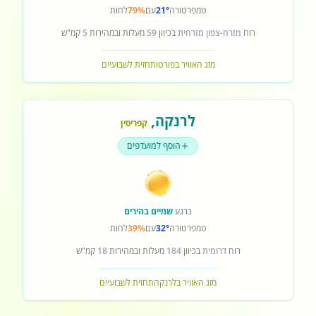
טמפרטורה
21°
עם
79%
לחות
רוח
מזרח-צפון מזרחית
בכיוון
59
מעלות ובמהירות
5
קמ"ש
מזג האוויר בפורטו
תחזית לשבועיים
לרנקה
,
קפריסין
הוסף למועדפים
כרגע
שמיים בהירים
טמפרטורה
32°
עם
39%
לחות
רוח
דרומית
בכיוון
184
מעלות ובמהירות
18
קמ"ש
מזג האוויר בלרנקה
תחזית לשבועיים