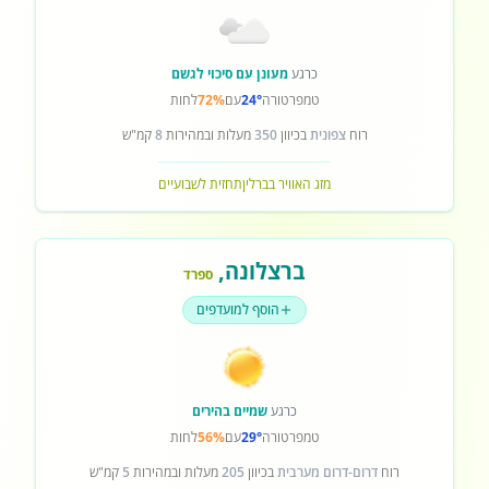
כרגע
מעונן עם סיכוי לגשם
טמפרטורה
24°
עם
72%
לחות
רוח
צפונית
בכיוון
350
מעלות ובמהירות
8
קמ"ש
מזג האוויר בברלין
תחזית לשבועיים
ברצלונה
,
ספרד
הוסף למועדפים
כרגע
שמיים בהירים
טמפרטורה
29°
עם
56%
לחות
רוח
דרום-דרום מערבית
בכיוון
205
מעלות ובמהירות
5
קמ"ש