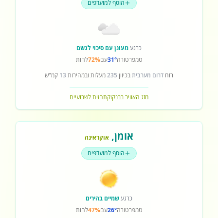
הוסף למועדפים
כרגע
מעונן עם סיכוי לגשם
טמפרטורה
31°
עם
72%
לחות
רוח
דרום מערבית
בכיוון
235
מעלות ובמהירות
13
קמ"ש
מזג האוויר בבנקוק
תחזית לשבועיים
אומן
,
אוקראינה
הוסף למועדפים
כרגע
שמיים בהירים
טמפרטורה
26°
עם
47%
לחות