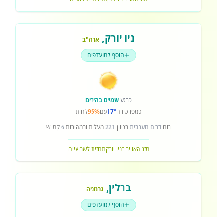
ניו יורק
,
ארה"ב
הוסף למועדפים
כרגע
שמיים בהירים
טמפרטורה
17°
עם
95%
לחות
רוח
דרום מערבית
בכיוון
221
מעלות ובמהירות
6
קמ"ש
מזג האוויר בניו יורק
תחזית לשבועיים
ברלין
,
גרמניה
הוסף למועדפים