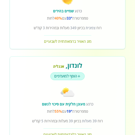
כרגע
שמיים בהירים
טמפרטורה
33°
עם
40%
לחות
רוח
צפונית
בכיוון
349
מעלות ובמהירות
3
קמ"ש
מזג האוויר ברומא
תחזית לשבועיים
לונדון
,
אנגליה
הוסף למועדפים
כרגע
מעונן חלקית עם סיכוי לגשם
טמפרטורה
19°
עם
55%
לחות
רוח
39 מעלות
בכיוון
39
מעלות ובמהירות
5
קמ"ש
מזג האוויר בלונדון
תחזית לשבועיים