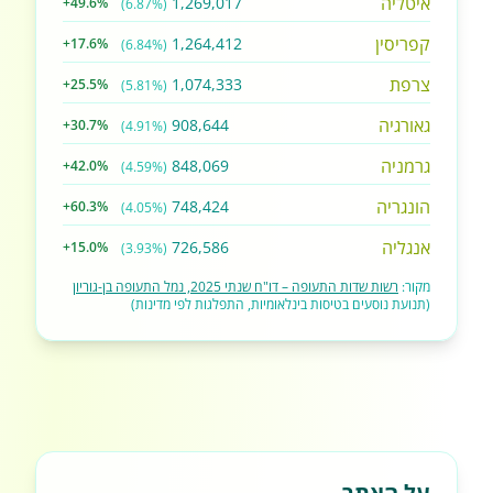
איטליה
1,269,017
+49.6%
(6.87%)
קפריסין
1,264,412
+17.6%
(6.84%)
צרפת
1,074,333
+25.5%
(5.81%)
גאורגיה
908,644
+30.7%
(4.91%)
גרמניה
848,069
+42.0%
(4.59%)
הונגריה
748,424
+60.3%
(4.05%)
אנגליה
726,586
+15.0%
(3.93%)
מקור:
רשות שדות התעופה – דו"ח שנתי 2025, נמל התעופה בן-גוריון
(תנועת נוסעים בטיסות בינלאומיות, התפלגות לפי מדינות)