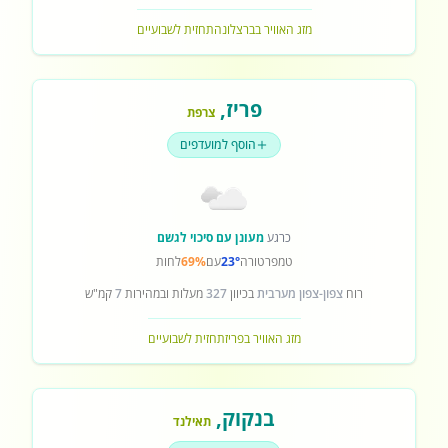
מזג האוויר בברצלונה
תחזית לשבועיים
פריז
,
צרפת
הוסף למועדפים
כרגע
מעונן עם סיכוי לגשם
טמפרטורה
23°
עם
69%
לחות
רוח
צפון-צפון מערבית
בכיוון
327
מעלות ובמהירות
7
קמ"ש
מזג האוויר בפריז
תחזית לשבועיים
בנקוק
,
תאילנד