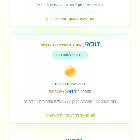
רוח
צפונית
בכיוון
2
מעלות ובמהירות
8
קמ"ש
מזג האוויר באומן
תחזית לשבועיים
דובאי
,
איחוד האמירויות הערביות
הוסף למועדפים
כרגע
שמיים בהירים
טמפרטורה
41°
עם
29%
לחות
רוח
מערב-צפון מערבית
בכיוון
287
מעלות ובמהירות
11
קמ"ש
מזג האוויר בדובאי
תחזית לשבועיים