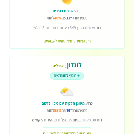
כרגע
שמיים בהירים
טמפרטורה
33°
עם
40%
לחות
רוח
צפונית
בכיוון
349
מעלות ובמהירות
3
קמ"ש
מזג האוויר ברומא
תחזית לשבועיים
לונדון
,
אנגליה
הוסף למועדפים
כרגע
מעונן חלקית עם סיכוי לגשם
טמפרטורה
19°
עם
55%
לחות
רוח
39 מעלות
בכיוון
39
מעלות ובמהירות
5
קמ"ש
מזג האוויר בלונדון
תחזית לשבועיים