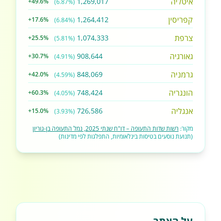
איטליה
1,269,017
+49.6%
(6.87%)
קפריסין
1,264,412
+17.6%
(6.84%)
צרפת
1,074,333
+25.5%
(5.81%)
גאורגיה
908,644
+30.7%
(4.91%)
גרמניה
848,069
+42.0%
(4.59%)
הונגריה
748,424
+60.3%
(4.05%)
אנגליה
726,586
+15.0%
(3.93%)
מקור:
רשות שדות התעופה – דו"ח שנתי 2025, נמל התעופה בן-גוריון
(תנועת נוסעים בטיסות בינלאומיות, התפלגות לפי מדינות)