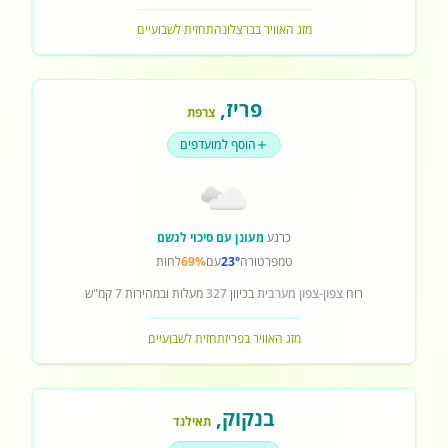
מזג האוויר בברצלונה
תחזית לשבועיים
פריז
,
צרפת
הוסף למועדפים
כרגע
מעונן עם סיכוי לגשם
טמפרטורה
23°
עם
69%
לחות
רוח
צפון-צפון מערבית
בכיוון
327
מעלות ובמהירות
7
קמ"ש
מזג האוויר בפריז
תחזית לשבועיים
בנקוק
,
תאילנד