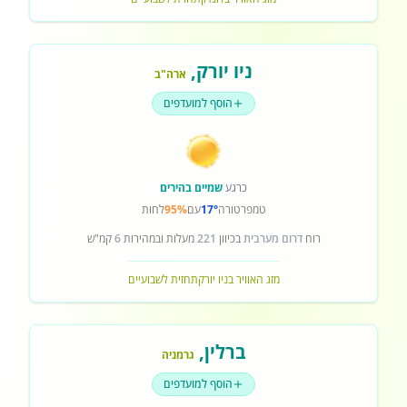
ניו יורק
,
ארה"ב
הוסף למועדפים
כרגע
שמיים בהירים
טמפרטורה
17°
עם
95%
לחות
רוח
דרום מערבית
בכיוון
221
מעלות ובמהירות
6
קמ"ש
מזג האוויר בניו יורק
תחזית לשבועיים
ברלין
,
גרמניה
הוסף למועדפים