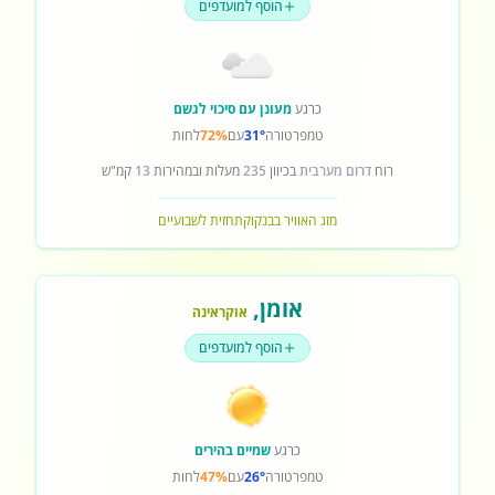
הוסף למועדפים
כרגע
מעונן עם סיכוי לגשם
טמפרטורה
31°
עם
72%
לחות
רוח
דרום מערבית
בכיוון
235
מעלות ובמהירות
13
קמ"ש
מזג האוויר בבנקוק
תחזית לשבועיים
אומן
,
אוקראינה
הוסף למועדפים
כרגע
שמיים בהירים
טמפרטורה
26°
עם
47%
לחות