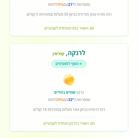
טמפרטורה
21°
עם
79%
לחות
רוח
מזרח-צפון מזרחית
בכיוון
59
מעלות ובמהירות
5
קמ"ש
מזג האוויר בפורטו
תחזית לשבועיים
לרנקה
,
קפריסין
הוסף למועדפים
כרגע
שמיים בהירים
טמפרטורה
32°
עם
39%
לחות
רוח
דרומית
בכיוון
184
מעלות ובמהירות
18
קמ"ש
מזג האוויר בלרנקה
תחזית לשבועיים