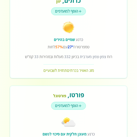
כרתים
,
יוון
הוסף למועדפים
כרגע
שמיים בהירים
טמפרטורה
27°
עם
57%
לחות
רוח
צפון-צפון מערבית
בכיוון
332
מעלות ובמהירות
33
קמ"ש
מזג האוויר בכרתים
תחזית לשבועיים
פורטו
,
פורטוגל
הוסף למועדפים
כרגע
מעונן חלקית עם סיכוי לגשם