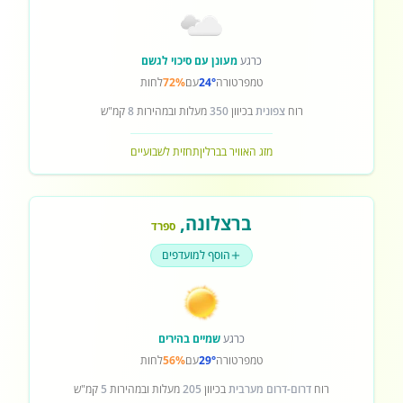
כרגע
מעונן עם סיכוי לגשם
טמפרטורה
24°
עם
72%
לחות
רוח
צפונית
בכיוון
350
מעלות ובמהירות
8
קמ"ש
מזג האוויר בברלין
תחזית לשבועיים
ברצלונה
,
ספרד
הוסף למועדפים
כרגע
שמיים בהירים
טמפרטורה
29°
עם
56%
לחות
רוח
דרום-דרום מערבית
בכיוון
205
מעלות ובמהירות
5
קמ"ש