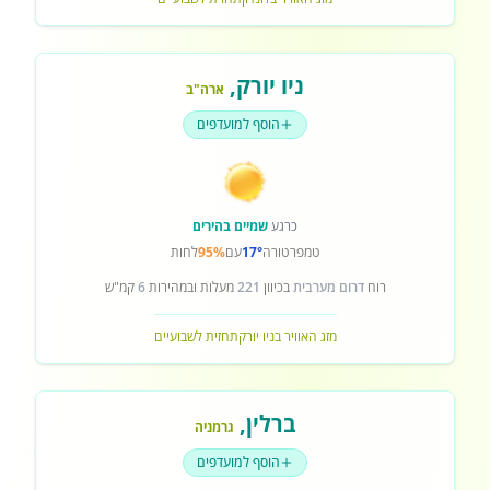
ניו יורק
,
ארה"ב
הוסף למועדפים
כרגע
שמיים בהירים
טמפרטורה
17°
עם
95%
לחות
רוח
דרום מערבית
בכיוון
221
מעלות ובמהירות
6
קמ"ש
מזג האוויר בניו יורק
תחזית לשבועיים
ברלין
,
גרמניה
הוסף למועדפים