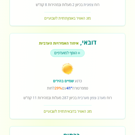
רוח
צפונית
בכיוון
2
מעלות ובמהירות
8
קמ"ש
מזג האוויר באומן
תחזית לשבועיים
דובאי
,
איחוד האמירויות הערביות
הוסף למועדפים
כרגע
שמיים בהירים
טמפרטורה
41°
עם
29%
לחות
רוח
מערב-צפון מערבית
בכיוון
287
מעלות ובמהירות
11
קמ"ש
מזג האוויר בדובאי
תחזית לשבועיים