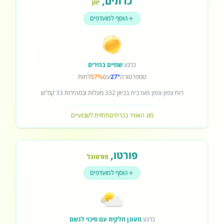
כרתים
,
יוון
הוסף למועדפים
כרגע
שמיים בהירים
טמפרטורה
27°
עם
57%
לחות
רוח
צפון-צפון מערבית
בכיוון
332
מעלות ובמהירות
33
קמ"ש
מזג האוויר בכרתים
תחזית לשבועיים
פורטו
,
פורטוגל
הוסף למועדפים
כרגע
מעונן חלקית עם סיכוי לגשם