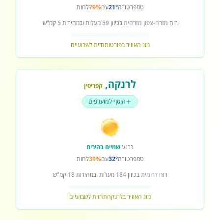
טמפרטורה
21°
עם
79%
לחות
רוח
מזרח-צפון מזרחית
בכיוון
59
מעלות ובמהירות
5
קמ"ש
מזג האוויר בפורטו
תחזית לשבועיים
לרנקה
,
קפריסין
הוסף למועדפים
כרגע
שמיים בהירים
טמפרטורה
32°
עם
39%
לחות
רוח
דרומית
בכיוון
184
מעלות ובמהירות
18
קמ"ש
מזג האוויר בלרנקה
תחזית לשבועיים