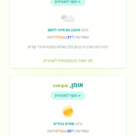
הוסף למועדפים
כרגע
מעונן עם סיכוי לגשם
טמפרטורה
31°
עם
72%
לחות
רוח
דרום מערבית
בכיוון
235
מעלות ובמהירות
13
קמ"ש
מזג האוויר בבנקוק
תחזית לשבועיים
אומן
,
אוקראינה
הוסף למועדפים
כרגע
שמיים בהירים
טמפרטורה
26°
עם
47%
לחות