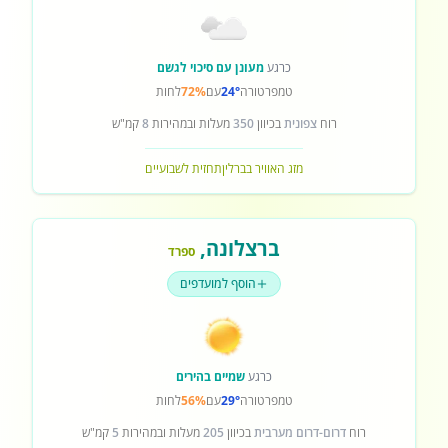
כרגע
מעונן עם סיכוי לגשם
טמפרטורה
24°
עם
72%
לחות
רוח
צפונית
בכיוון
350
מעלות ובמהירות
8
קמ"ש
מזג האוויר בברלין
תחזית לשבועיים
ברצלונה
,
ספרד
הוסף למועדפים
כרגע
שמיים בהירים
טמפרטורה
29°
עם
56%
לחות
רוח
דרום-דרום מערבית
בכיוון
205
מעלות ובמהירות
5
קמ"ש