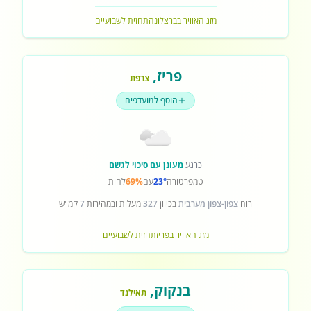
מזג האוויר בברצלונה
תחזית לשבועיים
פריז
,
צרפת
הוסף למועדפים
כרגע
מעונן עם סיכוי לגשם
טמפרטורה
23°
עם
69%
לחות
רוח
צפון-צפון מערבית
בכיוון
327
מעלות ובמהירות
7
קמ"ש
מזג האוויר בפריז
תחזית לשבועיים
בנקוק
,
תאילנד