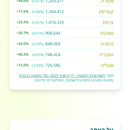
איטליה
1,269,017
+49.6%
(6.87%)
קפריסין
1,264,412
+17.6%
(6.84%)
צרפת
1,074,333
+25.5%
(5.81%)
גאורגיה
908,644
+30.7%
(4.91%)
גרמניה
848,069
+42.0%
(4.59%)
הונגריה
748,424
+60.3%
(4.05%)
אנגליה
726,586
+15.0%
(3.93%)
מקור:
רשות שדות התעופה – דו"ח שנתי 2025, נמל התעופה בן-גוריון
(תנועת נוסעים בטיסות בינלאומיות, התפלגות לפי מדינות)