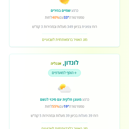
כרגע
שמיים בהירים
טמפרטורה
33°
עם
40%
לחות
רוח
צפונית
בכיוון
349
מעלות ובמהירות
3
קמ"ש
מזג האוויר ברומא
תחזית לשבועיים
לונדון
,
אנגליה
הוסף למועדפים
כרגע
מעונן חלקית עם סיכוי לגשם
טמפרטורה
19°
עם
55%
לחות
רוח
39 מעלות
בכיוון
39
מעלות ובמהירות
5
קמ"ש
מזג האוויר בלונדון
תחזית לשבועיים