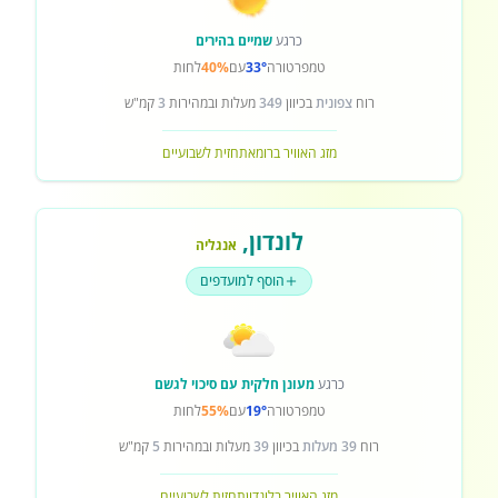
כרגע
שמיים בהירים
טמפרטורה
33°
עם
40%
לחות
רוח
צפונית
בכיוון
349
מעלות ובמהירות
3
קמ"ש
מזג האוויר ברומא
תחזית לשבועיים
לונדון
,
אנגליה
הוסף למועדפים
כרגע
מעונן חלקית עם סיכוי לגשם
טמפרטורה
19°
עם
55%
לחות
רוח
39 מעלות
בכיוון
39
מעלות ובמהירות
5
קמ"ש
מזג האוויר בלונדון
תחזית לשבועיים