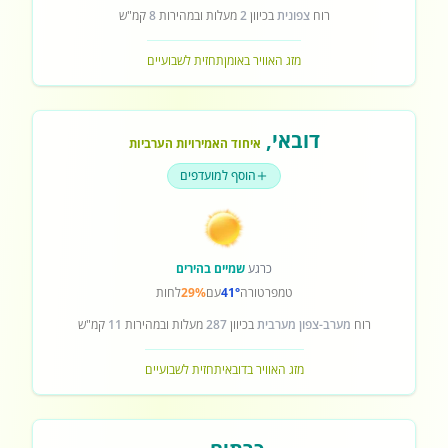
רוח
צפונית
בכיוון
2
מעלות ובמהירות
8
קמ"ש
מזג האוויר באומן
תחזית לשבועיים
דובאי
,
איחוד האמירויות הערביות
הוסף למועדפים
כרגע
שמיים בהירים
טמפרטורה
41°
עם
29%
לחות
רוח
מערב-צפון מערבית
בכיוון
287
מעלות ובמהירות
11
קמ"ש
מזג האוויר בדובאי
תחזית לשבועיים