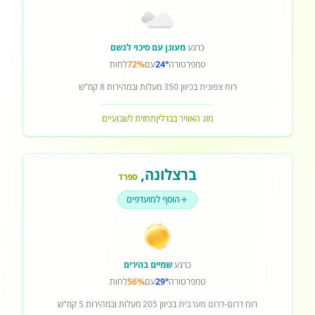
כרגע
מעונן עם סיכוי לגשם
טמפרטורה
24°
עם
72%
לחות
רוח
צפונית
בכיוון
350
מעלות ובמהירות
8
קמ"ש
מזג האוויר בברלין
תחזית לשבועיים
ברצלונה
,
ספרד
הוסף למועדפים
כרגע
שמיים בהירים
טמפרטורה
29°
עם
56%
לחות
רוח
דרום-דרום מערבית
בכיוון
205
מעלות ובמהירות
5
קמ"ש