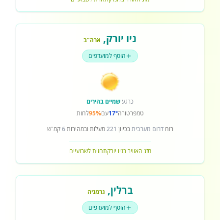
ניו יורק
,
ארה"ב
הוסף למועדפים
כרגע
שמיים בהירים
טמפרטורה
17°
עם
95%
לחות
רוח
דרום מערבית
בכיוון
221
מעלות ובמהירות
6
קמ"ש
מזג האוויר בניו יורק
תחזית לשבועיים
ברלין
,
גרמניה
הוסף למועדפים