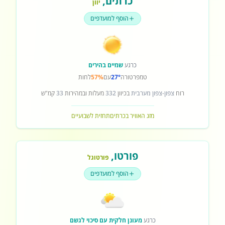
כרתים
,
יוון
הוסף למועדפים
כרגע
שמיים בהירים
טמפרטורה
27°
עם
57%
לחות
רוח
צפון-צפון מערבית
בכיוון
332
מעלות ובמהירות
33
קמ"ש
מזג האוויר בכרתים
תחזית לשבועיים
פורטו
,
פורטוגל
הוסף למועדפים
כרגע
מעונן חלקית עם סיכוי לגשם