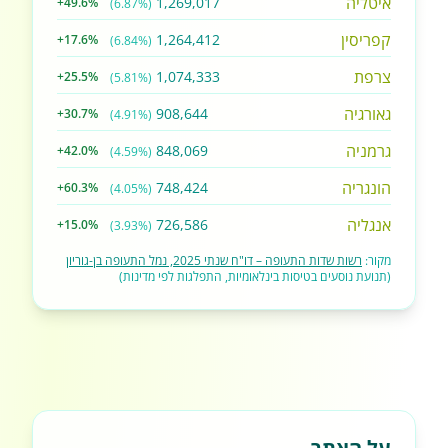
איטליה
1,269,017
+49.6%
(6.87%)
קפריסין
1,264,412
+17.6%
(6.84%)
צרפת
1,074,333
+25.5%
(5.81%)
גאורגיה
908,644
+30.7%
(4.91%)
גרמניה
848,069
+42.0%
(4.59%)
הונגריה
748,424
+60.3%
(4.05%)
אנגליה
726,586
+15.0%
(3.93%)
מקור:
רשות שדות התעופה – דו"ח שנתי 2025, נמל התעופה בן-גוריון
(תנועת נוסעים בטיסות בינלאומיות, התפלגות לפי מדינות)