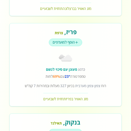
מזג האוויר בברצלונה
תחזית לשבועיים
פריז
,
צרפת
הוסף למועדפים
כרגע
מעונן עם סיכוי לגשם
טמפרטורה
23°
עם
69%
לחות
רוח
צפון-צפון מערבית
בכיוון
327
מעלות ובמהירות
7
קמ"ש
מזג האוויר בפריז
תחזית לשבועיים
בנקוק
,
תאילנד