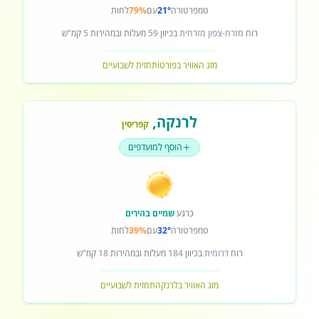
טמפרטורה
21°
עם
79%
לחות
רוח
מזרח-צפון מזרחית
בכיוון
59
מעלות ובמהירות
5
קמ"ש
מזג האוויר בפורטו
תחזית לשבועיים
לרנקה
,
קפריסין
הוסף למועדפים
כרגע
שמיים בהירים
טמפרטורה
32°
עם
39%
לחות
רוח
דרומית
בכיוון
184
מעלות ובמהירות
18
קמ"ש
מזג האוויר בלרנקה
תחזית לשבועיים