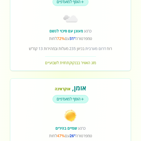
הוסף למועדפים
כרגע
מעונן עם סיכוי לגשם
טמפרטורה
31°
עם
72%
לחות
רוח
דרום מערבית
בכיוון
235
מעלות ובמהירות
13
קמ"ש
מזג האוויר בבנקוק
תחזית לשבועיים
אומן
,
אוקראינה
הוסף למועדפים
כרגע
שמיים בהירים
טמפרטורה
26°
עם
47%
לחות