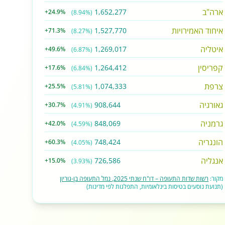
ארה"ב
1,652,277
+24.9%
(8.94%)
איחוד האמירויות
1,527,770
+71.3%
(8.27%)
איטליה
1,269,017
+49.6%
(6.87%)
קפריסין
1,264,412
+17.6%
(6.84%)
צרפת
1,074,333
+25.5%
(5.81%)
גאורגיה
908,644
+30.7%
(4.91%)
גרמניה
848,069
+42.0%
(4.59%)
הונגריה
748,424
+60.3%
(4.05%)
אנגליה
726,586
+15.0%
(3.93%)
מקור:
רשות שדות התעופה – דו"ח שנתי 2025, נמל התעופה בן-גוריון
(תנועת נוסעים בטיסות בינלאומיות, התפלגות לפי מדינות)