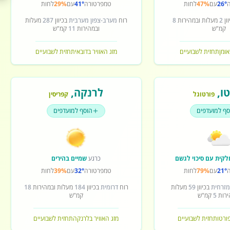
26°
עם
47%
לחות
טמפרטורה
41°
עם
29%
לחות
ון
2
מעלות ובמהירות
8
רוח
מערב-צפון מערבית
בכיוון
287
מעלות
קמ"ש
ובמהירות
11
קמ"ש
אומן
תחזית לשבועיים
מזג האוויר בדובאי
תחזית לשבועיים
ו
,
לרנקה
,
פורטוגל
קפריסין
סף למועדפים
הוסף למועדפים
לקית עם סיכוי לגשם
כרגע
שמיים בהירים
21°
עם
79%
לחות
טמפרטורה
32°
עם
39%
לחות
מזרחית
בכיוון
59
מעלות
רוח
דרומית
בכיוון
184
מעלות ובמהירות
18
ירות
5
קמ"ש
קמ"ש
פורטו
תחזית לשבועיים
מזג האוויר בלרנקה
תחזית לשבועיים