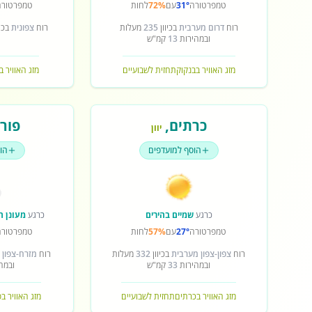
טמפרטורה
31°
עם
72%
לחות
טמפרטורה
רוח
דרום מערבית
בכיוון
235
מעלות
רוח
צפונית
בכיו
ובמהירות
13
קמ"ש
מזג האוויר בבנקוק
תחזית לשבועיים
מזג האוויר ב
כרתים
,
פורט
יוון
הוסף למועדפים
הו
כרגע
שמיים בהירים
כרגע
מעונן ח
טמפרטורה
27°
עם
57%
לחות
טמפרטורה
רוח
צפון-צפון מערבית
בכיוון
332
מעלות
רוח
מזרח-צפון 
ובמהירות
33
קמ"ש
ובמה
מזג האוויר בכרתים
תחזית לשבועיים
מזג האוויר ב