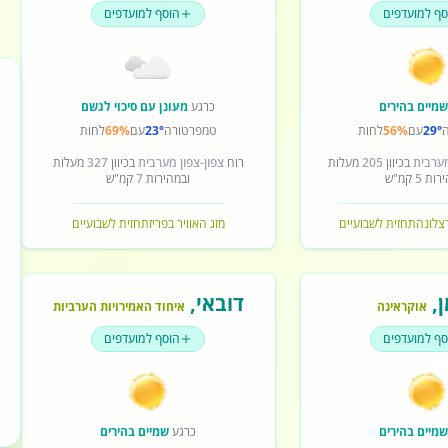
סף למועדפים
הוסף למועדפים
מיים בהירים
כרגע
מעונן עם סיכוי לגשם
29°
עם
56%
לחות
טמפרטורה
23°
עם
69%
לחות
מערבית
בכיוון
205
מעלות
רוח
צפון-צפון מערבית
בכיוון
327
מעלות
ירות
5
קמ"ש
ובמהירות
7
קמ"ש
רצלונה
תחזית לשבועיים
מזג האוויר בפריז
תחזית לשבועיים
ן
,
דובאי
,
אוקראינה
איחוד האמירויות הערביות
סף למועדפים
הוסף למועדפים
מיים בהירים
כרגע
שמיים בהירים