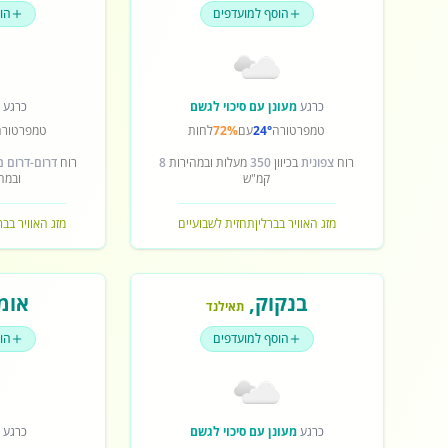
הוסף למועדפים
הו
כרגע
מעונן עם סיכוי לגשם
כרגע
ש
טמפרטורה
24°
עם
72%
לחות
טמפרטורה
רוח
צפונית
בכיוון
350
מעלות ובמהירות
8
רוח
דרום-דרום 
קמ"ש
ובמה
מזג האוויר בברלין
תחזית לשבועיים
מזג האוויר בב
בנקוק
,
אומ
תאילנד
הוסף למועדפים
הו
כרגע
מעונן עם סיכוי לגשם
כרגע
ש