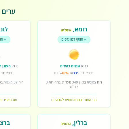
ערים פ
רומא
,
לונד
איטליה
הוסף למועדפים
הו
כרגע
שמיים בהירים
כרגע
מעונן ח
טמפרטורה
33°
עם
40%
לחות
טמפרטורה
רוח
צפונית
בכיוון
349
מעלות ובמהירות
3
רוח
39 מעלות
בכי
קמ"ש
מזג האוויר ברומא
תחזית לשבועיים
מזג האוויר בל
ברלין
,
ברצל
גרמניה