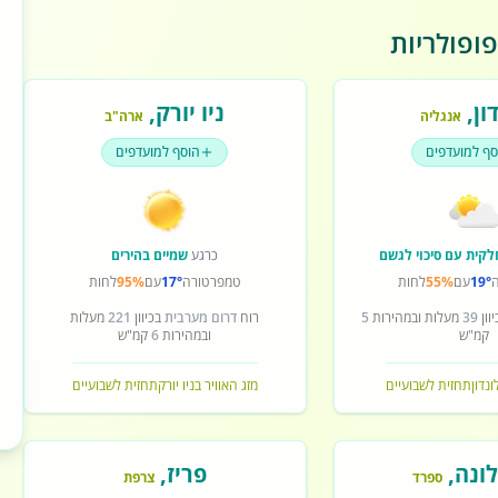
ופולריות
ון
,
ניו יורק
,
אנגליה
ארה"ב
סף למועדפים
הוסף למועדפים
לקית עם סיכוי לגשם
כרגע
שמיים בהירים
19°
עם
55%
לחות
טמפרטורה
17°
עם
95%
לחות
וון
39
מעלות ובמהירות
5
רוח
דרום מערבית
בכיוון
221
מעלות
קמ"ש
ובמהירות
6
קמ"ש
ונדון
תחזית לשבועיים
מזג האוויר בניו יורק
תחזית לשבועיים
ונה
,
פריז
,
ספרד
צרפת