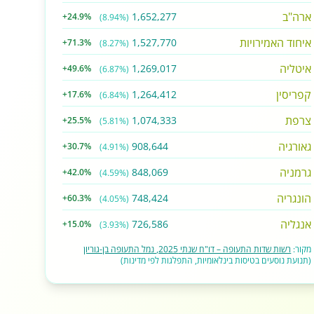
ארה"ב
1,652,277
+24.9%
(8.94%)
איחוד האמירויות
1,527,770
+71.3%
(8.27%)
איטליה
1,269,017
+49.6%
(6.87%)
קפריסין
1,264,412
+17.6%
(6.84%)
צרפת
1,074,333
+25.5%
(5.81%)
גאורגיה
908,644
+30.7%
(4.91%)
גרמניה
848,069
+42.0%
(4.59%)
הונגריה
748,424
+60.3%
(4.05%)
אנגליה
726,586
+15.0%
(3.93%)
מקור:
רשות שדות התעופה – דו"ח שנתי 2025, נמל התעופה בן-גוריון
(תנועת נוסעים בטיסות בינלאומיות, התפלגות לפי מדינות)