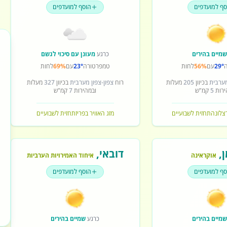
סף למועדפים
הוסף למועדפים
מיים בהירים
כרגע
מעונן עם סיכוי לגשם
29°
עם
56%
לחות
טמפרטורה
23°
עם
69%
לחות
מערבית
בכיוון
205
מעלות
רוח
צפון-צפון מערבית
בכיוון
327
מעלות
ירות
5
קמ"ש
ובמהירות
7
קמ"ש
רצלונה
תחזית לשבועיים
מזג האוויר בפריז
תחזית לשבועיים
ן
,
דובאי
,
אוקראינה
איחוד האמירויות הערביות
סף למועדפים
הוסף למועדפים
מיים בהירים
כרגע
שמיים בהירים