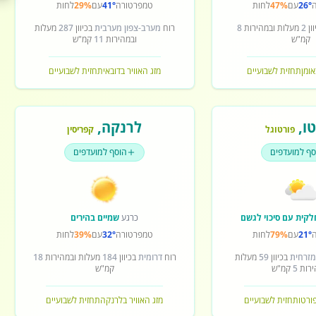
26°
עם
47%
לחות
טמפרטורה
41°
עם
29%
לחות
ון
2
מעלות ובמהירות
8
רוח
מערב-צפון מערבית
בכיוון
287
מעלות
קמ"ש
ובמהירות
11
קמ"ש
אומן
תחזית לשבועיים
מזג האוויר בדובאי
תחזית לשבועיים
ו
,
לרנקה
,
פורטוגל
קפריסין
סף למועדפים
הוסף למועדפים
לקית עם סיכוי לגשם
כרגע
שמיים בהירים
21°
עם
79%
לחות
טמפרטורה
32°
עם
39%
לחות
מזרחית
בכיוון
59
מעלות
רוח
דרומית
בכיוון
184
מעלות ובמהירות
18
ירות
5
קמ"ש
קמ"ש
פורטו
תחזית לשבועיים
מזג האוויר בלרנקה
תחזית לשבועיים