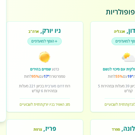
ופולריות
ון
,
ניו יורק
,
אנגליה
ארה"ב
סף למועדפים
הוסף למועדפים
לקית עם סיכוי לגשם
כרגע
שמיים בהירים
19°
עם
55%
לחות
טמפרטורה
17°
עם
95%
לחות
וון
39
מעלות ובמהירות
5
רוח
דרום מערבית
בכיוון
221
מעלות
קמ"ש
ובמהירות
6
קמ"ש
ונדון
תחזית לשבועיים
מזג האוויר בניו יורק
תחזית לשבועיים
ונה
,
פריז
,
ספרד
צרפת