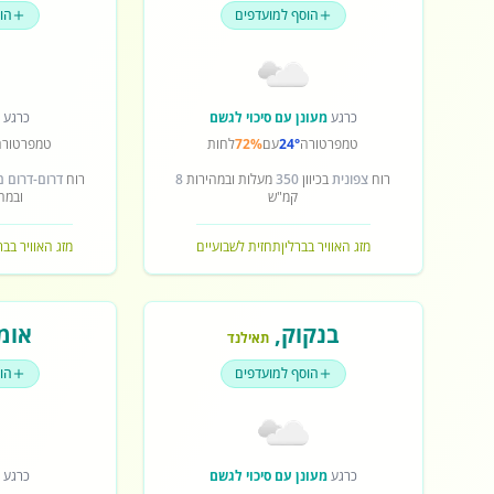
הוסף למועדפים
הו
כרגע
מעונן עם סיכוי לגשם
כרגע
ש
טמפרטורה
24°
עם
72%
לחות
טמפרטורה
רוח
צפונית
בכיוון
350
מעלות ובמהירות
8
רוח
דרום-דרום 
קמ"ש
ובמה
מזג האוויר בברלין
תחזית לשבועיים
מזג האוויר בב
בנקוק
,
אומ
תאילנד
הוסף למועדפים
הו
כרגע
מעונן עם סיכוי לגשם
כרגע
ש