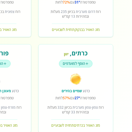
טמפרטורה
31°
עם
72%
לחות
טמפרטורה
רוח
דרום מערבית
בכיוון
235
מעלות
רוח
צפונית
בכיו
ובמהירות
13
קמ"ש
מזג האוויר בבנקוק
תחזית לשבועיים
מזג האוויר ב
כרתים
,
פורט
יוון
הוסף למועדפים
הו
כרגע
שמיים בהירים
כרגע
מעונן ח
טמפרטורה
27°
עם
57%
לחות
טמפרטורה
רוח
צפון-צפון מערבית
בכיוון
332
מעלות
רוח
מזרח-צפון 
ובמהירות
33
קמ"ש
ובמה
מזג האוויר בכרתים
תחזית לשבועיים
מזג האוויר ב