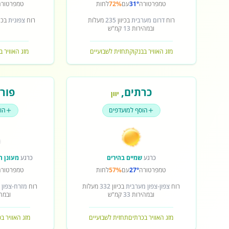
טמפרטורה
31°
עם
72%
לחות
טמפרטורה
רוח
דרום מערבית
בכיוון
235
מעלות
רוח
צפונית
בכיו
ובמהירות
13
קמ"ש
מזג האוויר בבנקוק
תחזית לשבועיים
מזג האוויר ב
כרתים
,
פורט
יוון
הוסף למועדפים
הו
כרגע
שמיים בהירים
כרגע
מעונן ח
טמפרטורה
27°
עם
57%
לחות
טמפרטורה
רוח
צפון-צפון מערבית
בכיוון
332
מעלות
רוח
מזרח-צפון 
ובמהירות
33
קמ"ש
ובמה
מזג האוויר בכרתים
תחזית לשבועיים
מזג האוויר ב