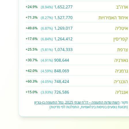
ארה"ב
1,652,277
+24.9%
(8.94%)
איחוד האמירויות
1,527,770
+71.3%
(8.27%)
איטליה
1,269,017
+49.6%
(6.87%)
קפריסין
1,264,412
+17.6%
(6.84%)
צרפת
1,074,333
+25.5%
(5.81%)
גאורגיה
908,644
+30.7%
(4.91%)
גרמניה
848,069
+42.0%
(4.59%)
הונגריה
748,424
+60.3%
(4.05%)
אנגליה
726,586
+15.0%
(3.93%)
מקור:
רשות שדות התעופה – דו"ח שנתי 2025, נמל התעופה בן-גוריון
(תנועת נוסעים בטיסות בינלאומיות, התפלגות לפי מדינות)