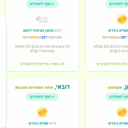
סף למועדפים
הוסף למועדפים
מיים בהירים
כרגע
מעונן עם סיכוי לגשם
29°
עם
56%
לחות
טמפרטורה
23°
עם
69%
לחות
מערבית
בכיוון
205
מעלות
רוח
צפון-צפון מערבית
בכיוון
327
מעלות
ירות
5
קמ"ש
ובמהירות
7
קמ"ש
רצלונה
תחזית לשבועיים
מזג האוויר בפריז
תחזית לשבועיים
ן
,
דובאי
,
אוקראינה
איחוד האמירויות הערביות
סף למועדפים
הוסף למועדפים
מיים בהירים
כרגע
שמיים בהירים