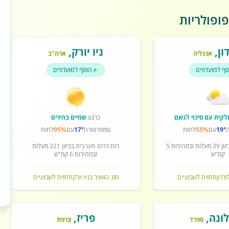
ופולריות
ון
,
ניו יורק
,
אנגליה
ארה"ב
סף למועדפים
הוסף למועדפים
לקית עם סיכוי לגשם
כרגע
שמיים בהירים
19°
עם
55%
לחות
טמפרטורה
17°
עם
95%
לחות
וון
39
מעלות ובמהירות
5
רוח
דרום מערבית
בכיוון
221
מעלות
קמ"ש
ובמהירות
6
קמ"ש
ונדון
תחזית לשבועיים
מזג האוויר בניו יורק
תחזית לשבועיים
ונה
,
פריז
,
ספרד
צרפת