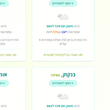
הוסף למועדפים
הו
כרגע
מעונן עם סיכוי לגשם
כרגע
ש
טמפרטורה
24°
עם
72%
לחות
טמפרטורה
רוח
צפונית
בכיוון
350
מעלות ובמהירות
8
רוח
דרום-דרום 
קמ"ש
ובמה
מזג האוויר בברלין
תחזית לשבועיים
מזג האוויר בב
בנקוק
,
אומ
תאילנד
הוסף למועדפים
הו
כרגע
מעונן עם סיכוי לגשם
כרגע
ש