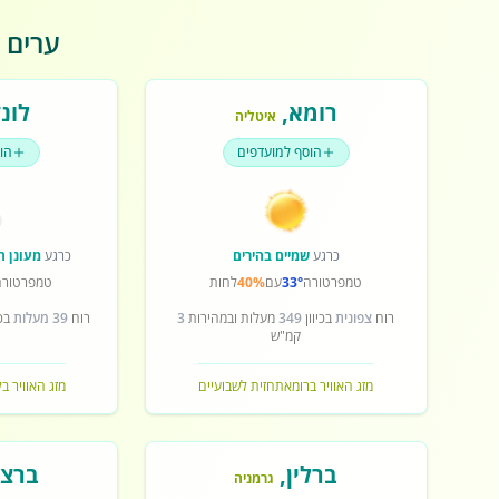
ערים פ
רומא
,
לונד
איטליה
הוסף למועדפים
הו
כרגע
שמיים בהירים
כרגע
מעונן ח
טמפרטורה
33°
עם
40%
לחות
טמפרטורה
רוח
צפונית
בכיוון
349
מעלות ובמהירות
3
רוח
39 מעלות
בכי
קמ"ש
מזג האוויר ברומא
תחזית לשבועיים
מזג האוויר בל
ברלין
,
ברצל
גרמניה