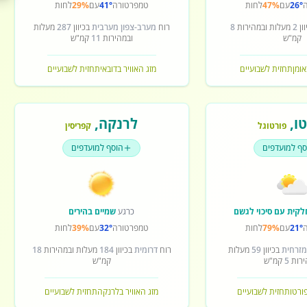
26°
עם
47%
לחות
טמפרטורה
41°
עם
29%
לחות
ון
2
מעלות ובמהירות
8
רוח
מערב-צפון מערבית
בכיוון
287
מעלות
קמ"ש
ובמהירות
11
קמ"ש
אומן
תחזית לשבועיים
מזג האוויר בדובאי
תחזית לשבועיים
ו
,
לרנקה
,
פורטוגל
קפריסין
סף למועדפים
הוסף למועדפים
לקית עם סיכוי לגשם
כרגע
שמיים בהירים
21°
עם
79%
לחות
טמפרטורה
32°
עם
39%
לחות
מזרחית
בכיוון
59
מעלות
רוח
דרומית
בכיוון
184
מעלות ובמהירות
18
ירות
5
קמ"ש
קמ"ש
פורטו
תחזית לשבועיים
מזג האוויר בלרנקה
תחזית לשבועיים