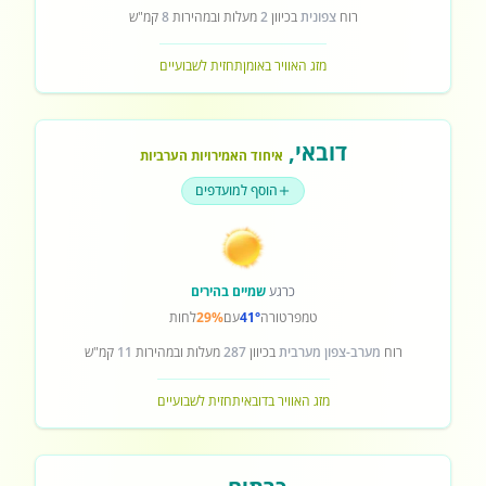
רוח
צפונית
בכיוון
2
מעלות ובמהירות
8
קמ"ש
מזג האוויר באומן
תחזית לשבועיים
דובאי
,
איחוד האמירויות הערביות
הוסף למועדפים
כרגע
שמיים בהירים
טמפרטורה
41°
עם
29%
לחות
רוח
מערב-צפון מערבית
בכיוון
287
מעלות ובמהירות
11
קמ"ש
מזג האוויר בדובאי
תחזית לשבועיים