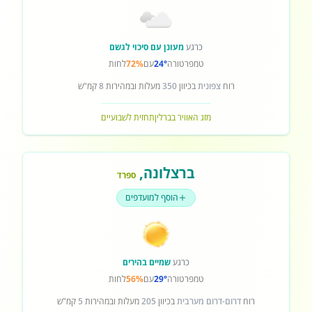
כרגע
מעונן עם סיכוי לגשם
טמפרטורה
24°
עם
72%
לחות
רוח
צפונית
בכיוון
350
מעלות ובמהירות
8
קמ"ש
מזג האוויר בברלין
תחזית לשבועיים
ברצלונה
,
ספרד
הוסף למועדפים
כרגע
שמיים בהירים
טמפרטורה
29°
עם
56%
לחות
רוח
דרום-דרום מערבית
בכיוון
205
מעלות ובמהירות
5
קמ"ש