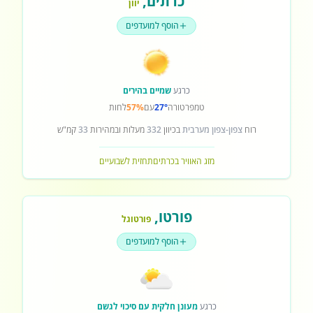
כרתים
,
יוון
הוסף למועדפים
כרגע
שמיים בהירים
טמפרטורה
27°
עם
57%
לחות
רוח
צפון-צפון מערבית
בכיוון
332
מעלות ובמהירות
33
קמ"ש
מזג האוויר בכרתים
תחזית לשבועיים
פורטו
,
פורטוגל
הוסף למועדפים
כרגע
מעונן חלקית עם סיכוי לגשם