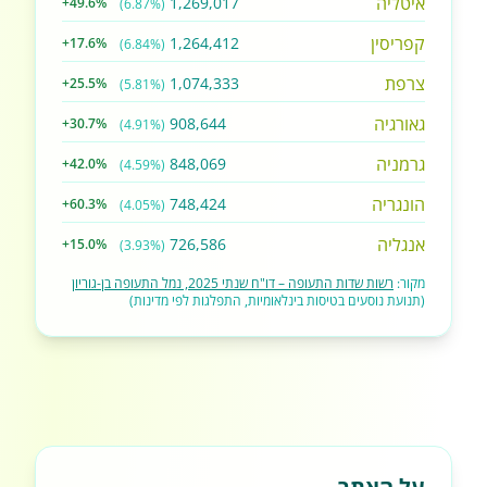
איטליה
1,269,017
+49.6%
(6.87%)
קפריסין
1,264,412
+17.6%
(6.84%)
צרפת
1,074,333
+25.5%
(5.81%)
גאורגיה
908,644
+30.7%
(4.91%)
גרמניה
848,069
+42.0%
(4.59%)
הונגריה
748,424
+60.3%
(4.05%)
אנגליה
726,586
+15.0%
(3.93%)
מקור:
רשות שדות התעופה – דו"ח שנתי 2025, נמל התעופה בן-גוריון
(תנועת נוסעים בטיסות בינלאומיות, התפלגות לפי מדינות)