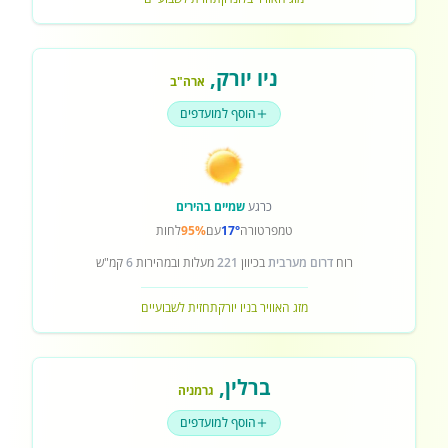
ניו יורק
,
ארה"ב
הוסף למועדפים
כרגע
שמיים בהירים
טמפרטורה
17°
עם
95%
לחות
רוח
דרום מערבית
בכיוון
221
מעלות ובמהירות
6
קמ"ש
מזג האוויר בניו יורק
תחזית לשבועיים
ברלין
,
גרמניה
הוסף למועדפים