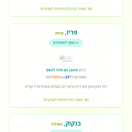
מזג האוויר בברצלונה
תחזית לשבועיים
פריז
,
צרפת
הוסף למועדפים
כרגע
מעונן עם סיכוי לגשם
טמפרטורה
23°
עם
69%
לחות
רוח
צפון-צפון מערבית
בכיוון
327
מעלות ובמהירות
7
קמ"ש
מזג האוויר בפריז
תחזית לשבועיים
בנקוק
,
תאילנד