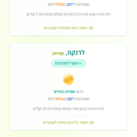
טמפרטורה
21°
עם
79%
לחות
רוח
מזרח-צפון מזרחית
בכיוון
59
מעלות ובמהירות
5
קמ"ש
מזג האוויר בפורטו
תחזית לשבועיים
לרנקה
,
קפריסין
הוסף למועדפים
כרגע
שמיים בהירים
טמפרטורה
32°
עם
39%
לחות
רוח
דרומית
בכיוון
184
מעלות ובמהירות
18
קמ"ש
מזג האוויר בלרנקה
תחזית לשבועיים