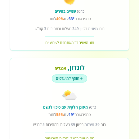
כרגע
שמיים בהירים
טמפרטורה
33°
עם
40%
לחות
רוח
צפונית
בכיוון
349
מעלות ובמהירות
3
קמ"ש
מזג האוויר ברומא
תחזית לשבועיים
לונדון
,
אנגליה
הוסף למועדפים
כרגע
מעונן חלקית עם סיכוי לגשם
טמפרטורה
19°
עם
55%
לחות
רוח
39 מעלות
בכיוון
39
מעלות ובמהירות
5
קמ"ש
מזג האוויר בלונדון
תחזית לשבועיים