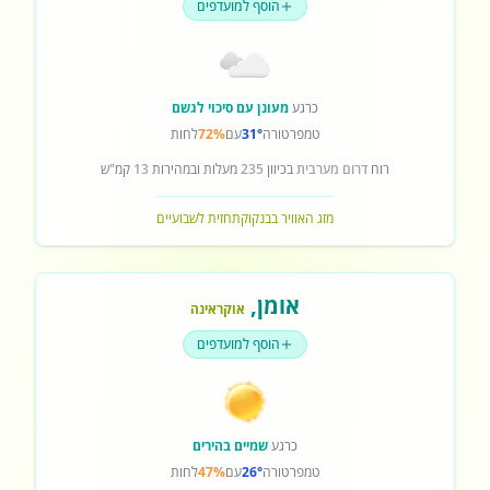
הוסף למועדפים
כרגע
מעונן עם סיכוי לגשם
טמפרטורה
31°
עם
72%
לחות
רוח
דרום מערבית
בכיוון
235
מעלות ובמהירות
13
קמ"ש
מזג האוויר בבנקוק
תחזית לשבועיים
אומן
,
אוקראינה
הוסף למועדפים
כרגע
שמיים בהירים
טמפרטורה
26°
עם
47%
לחות