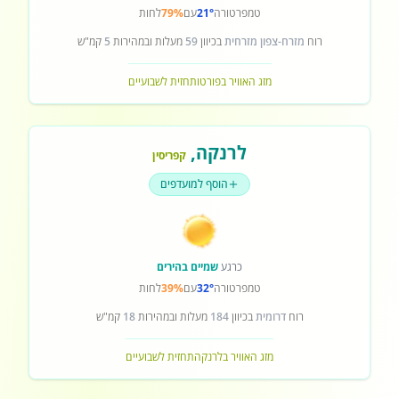
טמפרטורה
21°
עם
79%
לחות
רוח
מזרח-צפון מזרחית
בכיוון
59
מעלות ובמהירות
5
קמ"ש
מזג האוויר בפורטו
תחזית לשבועיים
לרנקה
,
קפריסין
הוסף למועדפים
כרגע
שמיים בהירים
טמפרטורה
32°
עם
39%
לחות
רוח
דרומית
בכיוון
184
מעלות ובמהירות
18
קמ"ש
מזג האוויר בלרנקה
תחזית לשבועיים