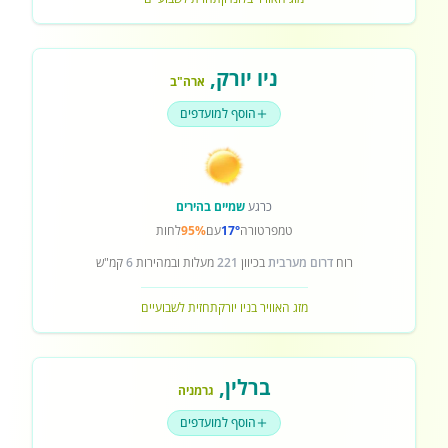
ניו יורק
,
ארה"ב
הוסף למועדפים
כרגע
שמיים בהירים
טמפרטורה
17°
עם
95%
לחות
רוח
דרום מערבית
בכיוון
221
מעלות ובמהירות
6
קמ"ש
מזג האוויר בניו יורק
תחזית לשבועיים
ברלין
,
גרמניה
הוסף למועדפים