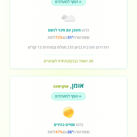
הוסף למועדפים
כרגע
מעונן עם סיכוי לגשם
טמפרטורה
31°
עם
72%
לחות
רוח
דרום מערבית
בכיוון
235
מעלות ובמהירות
13
קמ"ש
מזג האוויר בבנקוק
תחזית לשבועיים
אומן
,
אוקראינה
הוסף למועדפים
כרגע
שמיים בהירים
טמפרטורה
26°
עם
47%
לחות