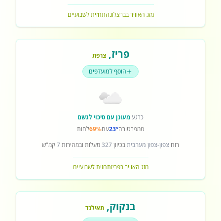
מזג האוויר בברצלונה
תחזית לשבועיים
פריז
,
צרפת
הוסף למועדפים
כרגע
מעונן עם סיכוי לגשם
טמפרטורה
23°
עם
69%
לחות
רוח
צפון-צפון מערבית
בכיוון
327
מעלות ובמהירות
7
קמ"ש
מזג האוויר בפריז
תחזית לשבועיים
בנקוק
,
תאילנד