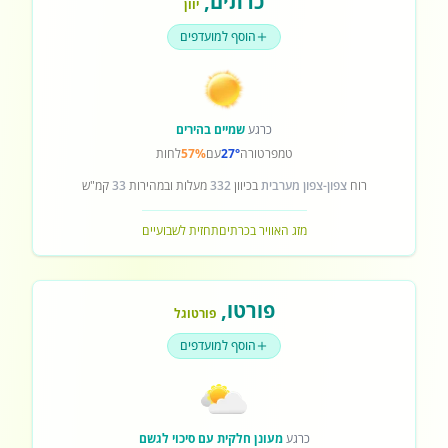
כרתים
,
יוון
הוסף למועדפים
כרגע
שמיים בהירים
טמפרטורה
27°
עם
57%
לחות
רוח
צפון-צפון מערבית
בכיוון
332
מעלות ובמהירות
33
קמ"ש
מזג האוויר בכרתים
תחזית לשבועיים
פורטו
,
פורטוגל
הוסף למועדפים
כרגע
מעונן חלקית עם סיכוי לגשם