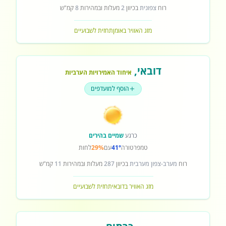
רוח
צפונית
בכיוון
2
מעלות ובמהירות
8
קמ"ש
מזג האוויר באומן
תחזית לשבועיים
דובאי
,
איחוד האמירויות הערביות
הוסף למועדפים
כרגע
שמיים בהירים
טמפרטורה
41°
עם
29%
לחות
רוח
מערב-צפון מערבית
בכיוון
287
מעלות ובמהירות
11
קמ"ש
מזג האוויר בדובאי
תחזית לשבועיים