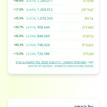
איטליה
1,269,017
+49.6%
(6.87%)
קפריסין
1,264,412
+17.6%
(6.84%)
צרפת
1,074,333
+25.5%
(5.81%)
גאורגיה
908,644
+30.7%
(4.91%)
גרמניה
848,069
+42.0%
(4.59%)
הונגריה
748,424
+60.3%
(4.05%)
אנגליה
726,586
+15.0%
(3.93%)
מקור:
רשות שדות התעופה – דו"ח שנתי 2025, נמל התעופה בן-גוריון
(תנועת נוסעים בטיסות בינלאומיות, התפלגות לפי מדינות)