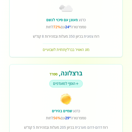
כרגע
מעונן עם סיכוי לגשם
טמפרטורה
24°
עם
72%
לחות
רוח
צפונית
בכיוון
350
מעלות ובמהירות
8
קמ"ש
מזג האוויר בברלין
תחזית לשבועיים
ברצלונה
,
ספרד
הוסף למועדפים
כרגע
שמיים בהירים
טמפרטורה
29°
עם
56%
לחות
רוח
דרום-דרום מערבית
בכיוון
205
מעלות ובמהירות
5
קמ"ש