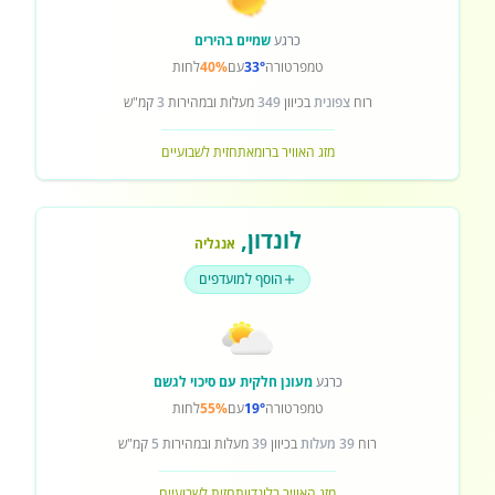
כרגע
שמיים בהירים
טמפרטורה
33°
עם
40%
לחות
רוח
צפונית
בכיוון
349
מעלות ובמהירות
3
קמ"ש
מזג האוויר ברומא
תחזית לשבועיים
לונדון
,
אנגליה
הוסף למועדפים
כרגע
מעונן חלקית עם סיכוי לגשם
טמפרטורה
19°
עם
55%
לחות
רוח
39 מעלות
בכיוון
39
מעלות ובמהירות
5
קמ"ש
מזג האוויר בלונדון
תחזית לשבועיים