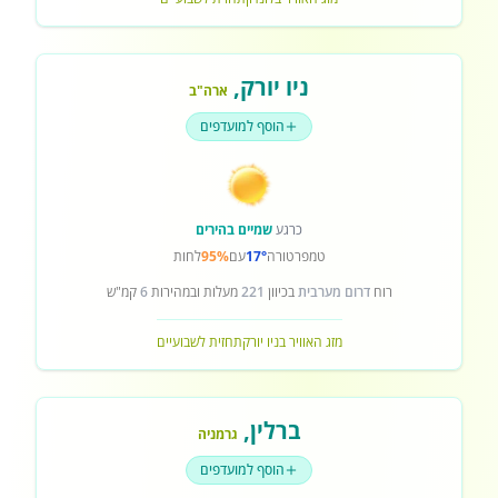
ניו יורק
,
ארה"ב
הוסף למועדפים
כרגע
שמיים בהירים
טמפרטורה
17°
עם
95%
לחות
רוח
דרום מערבית
בכיוון
221
מעלות ובמהירות
6
קמ"ש
מזג האוויר בניו יורק
תחזית לשבועיים
ברלין
,
גרמניה
הוסף למועדפים