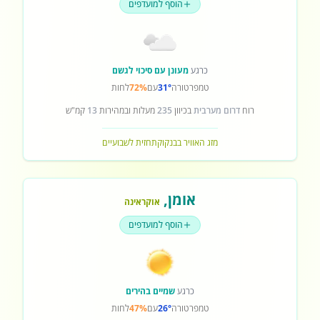
הוסף למועדפים
כרגע
מעונן עם סיכוי לגשם
טמפרטורה
31°
עם
72%
לחות
רוח
דרום מערבית
בכיוון
235
מעלות ובמהירות
13
קמ"ש
מזג האוויר בבנקוק
תחזית לשבועיים
אומן
,
אוקראינה
הוסף למועדפים
כרגע
שמיים בהירים
טמפרטורה
26°
עם
47%
לחות