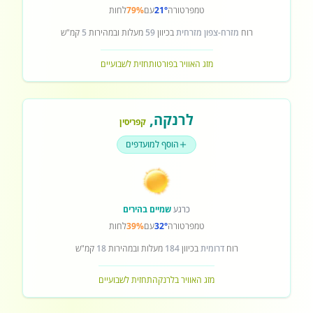
טמפרטורה
21°
עם
79%
לחות
רוח
מזרח-צפון מזרחית
בכיוון
59
מעלות ובמהירות
5
קמ"ש
מזג האוויר בפורטו
תחזית לשבועיים
לרנקה
,
קפריסין
הוסף למועדפים
כרגע
שמיים בהירים
טמפרטורה
32°
עם
39%
לחות
רוח
דרומית
בכיוון
184
מעלות ובמהירות
18
קמ"ש
מזג האוויר בלרנקה
תחזית לשבועיים