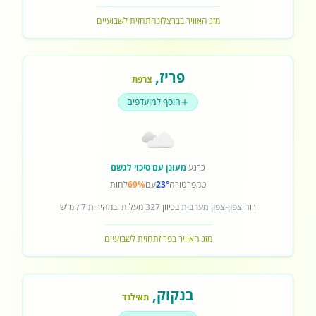
מזג האוויר בברצלונה
תחזית לשבועיים
פריז
,
צרפת
הוסף למועדפים
כרגע
מעונן עם סיכוי לגשם
טמפרטורה
23°
עם
69%
לחות
רוח
צפון-צפון מערבית
בכיוון
327
מעלות ובמהירות
7
קמ"ש
מזג האוויר בפריז
תחזית לשבועיים
בנקוק
,
תאילנד