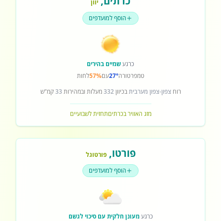
כרתים
,
יוון
הוסף למועדפים
כרגע
שמיים בהירים
טמפרטורה
27°
עם
57%
לחות
רוח
צפון-צפון מערבית
בכיוון
332
מעלות ובמהירות
33
קמ"ש
מזג האוויר בכרתים
תחזית לשבועיים
פורטו
,
פורטוגל
הוסף למועדפים
כרגע
מעונן חלקית עם סיכוי לגשם