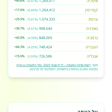
איטליה
1,269,017
+49.6%
(6.87%)
קפריסין
1,264,412
+17.6%
(6.84%)
צרפת
1,074,333
+25.5%
(5.81%)
גאורגיה
908,644
+30.7%
(4.91%)
גרמניה
848,069
+42.0%
(4.59%)
הונגריה
748,424
+60.3%
(4.05%)
אנגליה
726,586
+15.0%
(3.93%)
מקור:
רשות שדות התעופה – דו"ח שנתי 2025, נמל התעופה בן-גוריון
(תנועת נוסעים בטיסות בינלאומיות, התפלגות לפי מדינות)