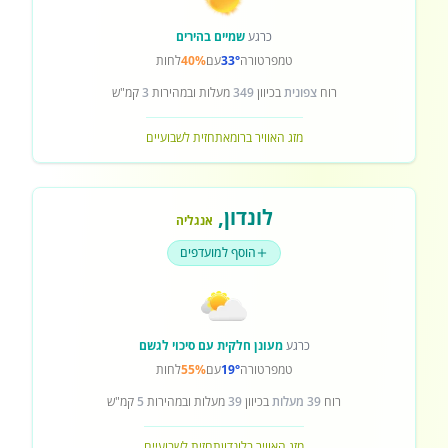
כרגע
שמיים בהירים
טמפרטורה
33°
עם
40%
לחות
רוח
צפונית
בכיוון
349
מעלות ובמהירות
3
קמ"ש
מזג האוויר ברומא
תחזית לשבועיים
לונדון
,
אנגליה
הוסף למועדפים
כרגע
מעונן חלקית עם סיכוי לגשם
טמפרטורה
19°
עם
55%
לחות
רוח
39 מעלות
בכיוון
39
מעלות ובמהירות
5
קמ"ש
מזג האוויר בלונדון
תחזית לשבועיים