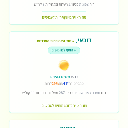
רוח
צפונית
בכיוון
2
מעלות ובמהירות
8
קמ"ש
מזג האוויר באומן
תחזית לשבועיים
דובאי
,
איחוד האמירויות הערביות
הוסף למועדפים
כרגע
שמיים בהירים
טמפרטורה
41°
עם
29%
לחות
רוח
מערב-צפון מערבית
בכיוון
287
מעלות ובמהירות
11
קמ"ש
מזג האוויר בדובאי
תחזית לשבועיים