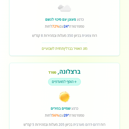
כרגע
מעונן עם סיכוי לגשם
טמפרטורה
24°
עם
72%
לחות
רוח
צפונית
בכיוון
350
מעלות ובמהירות
8
קמ"ש
מזג האוויר בברלין
תחזית לשבועיים
ברצלונה
,
ספרד
הוסף למועדפים
כרגע
שמיים בהירים
טמפרטורה
29°
עם
56%
לחות
רוח
דרום-דרום מערבית
בכיוון
205
מעלות ובמהירות
5
קמ"ש