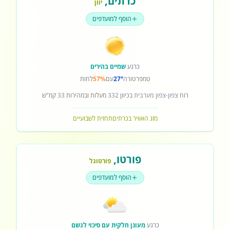
כרתים
,
יוון
הוסף למועדפים
כרגע
שמיים בהירים
טמפרטורה
27°
עם
57%
לחות
רוח
צפון-צפון מערבית
בכיוון
332
מעלות ובמהירות
33
קמ"ש
מזג האוויר בכרתים
תחזית לשבועיים
פורטו
,
פורטוגל
הוסף למועדפים
כרגע
מעונן חלקית עם סיכוי לגשם