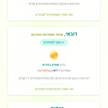
רוח
צפונית
בכיוון
2
מעלות ובמהירות
8
קמ"ש
מזג האוויר באומן
תחזית לשבועיים
דובאי
,
איחוד האמירויות הערביות
הוסף למועדפים
כרגע
שמיים בהירים
טמפרטורה
41°
עם
29%
לחות
רוח
מערב-צפון מערבית
בכיוון
287
מעלות ובמהירות
11
קמ"ש
מזג האוויר בדובאי
תחזית לשבועיים