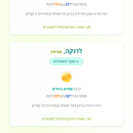
טמפרטורה
21°
עם
79%
לחות
רוח
מזרח-צפון מזרחית
בכיוון
59
מעלות ובמהירות
5
קמ"ש
מזג האוויר בפורטו
תחזית לשבועיים
לרנקה
,
קפריסין
הוסף למועדפים
כרגע
שמיים בהירים
טמפרטורה
32°
עם
39%
לחות
רוח
דרומית
בכיוון
184
מעלות ובמהירות
18
קמ"ש
מזג האוויר בלרנקה
תחזית לשבועיים