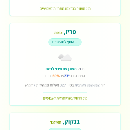
מזג האוויר בברצלונה
תחזית לשבועיים
פריז
,
צרפת
הוסף למועדפים
כרגע
מעונן עם סיכוי לגשם
טמפרטורה
23°
עם
69%
לחות
רוח
צפון-צפון מערבית
בכיוון
327
מעלות ובמהירות
7
קמ"ש
מזג האוויר בפריז
תחזית לשבועיים
בנקוק
,
תאילנד