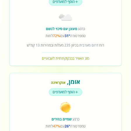
הוסף למועדפים
כרגע
מעונן עם סיכוי לגשם
טמפרטורה
31°
עם
72%
לחות
רוח
דרום מערבית
בכיוון
235
מעלות ובמהירות
13
קמ"ש
מזג האוויר בבנקוק
תחזית לשבועיים
אומן
,
אוקראינה
הוסף למועדפים
כרגע
שמיים בהירים
טמפרטורה
26°
עם
47%
לחות