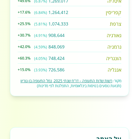
איטליה
1,269,017
+49.6%
(6.87%)
קפריסין
1,264,412
+17.6%
(6.84%)
צרפת
1,074,333
+25.5%
(5.81%)
גאורגיה
908,644
+30.7%
(4.91%)
גרמניה
848,069
+42.0%
(4.59%)
הונגריה
748,424
+60.3%
(4.05%)
אנגליה
726,586
+15.0%
(3.93%)
מקור:
רשות שדות התעופה – דו"ח שנתי 2025, נמל התעופה בן-גוריון
(תנועת נוסעים בטיסות בינלאומיות, התפלגות לפי מדינות)