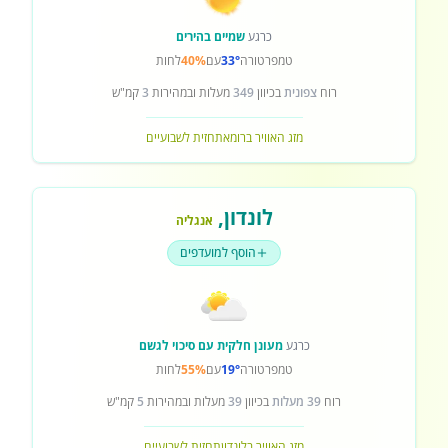
כרגע
שמיים בהירים
טמפרטורה
33°
עם
40%
לחות
רוח
צפונית
בכיוון
349
מעלות ובמהירות
3
קמ"ש
מזג האוויר ברומא
תחזית לשבועיים
לונדון
,
אנגליה
הוסף למועדפים
כרגע
מעונן חלקית עם סיכוי לגשם
טמפרטורה
19°
עם
55%
לחות
רוח
39 מעלות
בכיוון
39
מעלות ובמהירות
5
קמ"ש
מזג האוויר בלונדון
תחזית לשבועיים