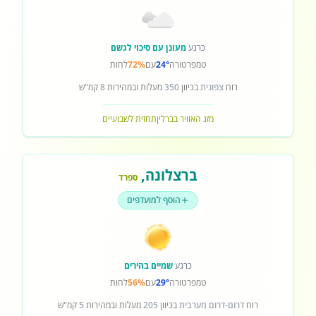
כרגע
מעונן עם סיכוי לגשם
טמפרטורה
24°
עם
72%
לחות
רוח
צפונית
בכיוון
350
מעלות ובמהירות
8
קמ"ש
מזג האוויר בברלין
תחזית לשבועיים
ברצלונה
,
ספרד
הוסף למועדפים
כרגע
שמיים בהירים
טמפרטורה
29°
עם
56%
לחות
רוח
דרום-דרום מערבית
בכיוון
205
מעלות ובמהירות
5
קמ"ש