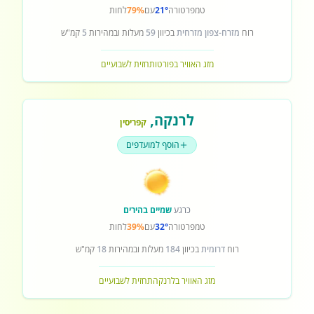
טמפרטורה
21°
עם
79%
לחות
רוח
מזרח-צפון מזרחית
בכיוון
59
מעלות ובמהירות
5
קמ"ש
מזג האוויר בפורטו
תחזית לשבועיים
לרנקה
,
קפריסין
הוסף למועדפים
כרגע
שמיים בהירים
טמפרטורה
32°
עם
39%
לחות
רוח
דרומית
בכיוון
184
מעלות ובמהירות
18
קמ"ש
מזג האוויר בלרנקה
תחזית לשבועיים