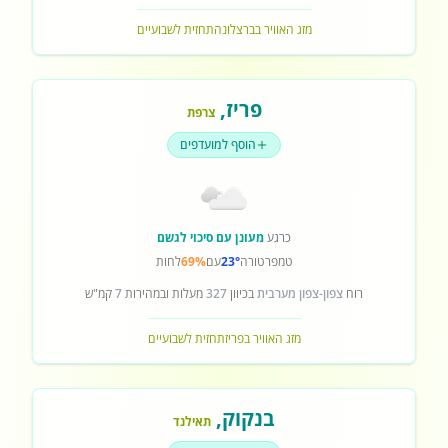
מזג האוויר בברצלונה
תחזית לשבועיים
פריז
,
צרפת
הוסף למועדפים
כרגע
מעונן עם סיכוי לגשם
טמפרטורה
23°
עם
69%
לחות
רוח
צפון-צפון מערבית
בכיוון
327
מעלות ובמהירות
7
קמ"ש
מזג האוויר בפריז
תחזית לשבועיים
בנקוק
,
תאילנד