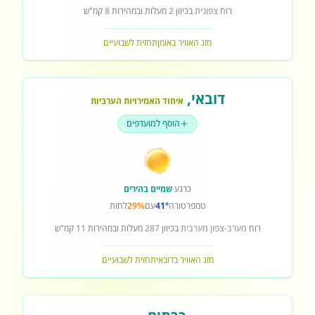
רוח
צפונית
בכיוון
2
מעלות ובמהירות
8
קמ"ש
מזג האוויר באומן
תחזית לשבועיים
דובאי
,
איחוד האמירויות הערביות
הוסף למועדפים
כרגע
שמיים בהירים
טמפרטורה
41°
עם
29%
לחות
רוח
מערב-צפון מערבית
בכיוון
287
מעלות ובמהירות
11
קמ"ש
מזג האוויר בדובאי
תחזית לשבועיים