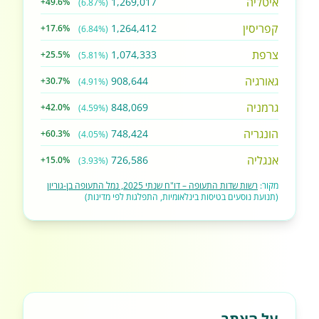
איטליה
1,269,017
+49.6%
(6.87%)
קפריסין
1,264,412
+17.6%
(6.84%)
צרפת
1,074,333
+25.5%
(5.81%)
גאורגיה
908,644
+30.7%
(4.91%)
גרמניה
848,069
+42.0%
(4.59%)
הונגריה
748,424
+60.3%
(4.05%)
אנגליה
726,586
+15.0%
(3.93%)
מקור:
רשות שדות התעופה – דו"ח שנתי 2025, נמל התעופה בן-גוריון
(תנועת נוסעים בטיסות בינלאומיות, התפלגות לפי מדינות)