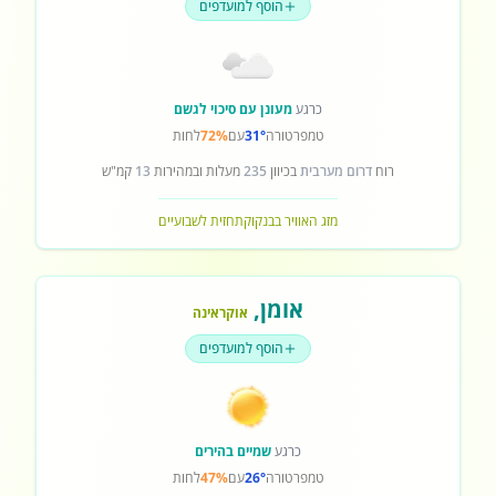
הוסף למועדפים
כרגע
מעונן עם סיכוי לגשם
טמפרטורה
31°
עם
72%
לחות
רוח
דרום מערבית
בכיוון
235
מעלות ובמהירות
13
קמ"ש
מזג האוויר בבנקוק
תחזית לשבועיים
אומן
,
אוקראינה
הוסף למועדפים
כרגע
שמיים בהירים
טמפרטורה
26°
עם
47%
לחות