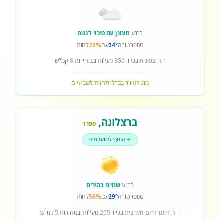
כרגע
מעונן עם סיכוי לגשם
טמפרטורה
24°
עם
72%
לחות
רוח
צפונית
בכיוון
350
מעלות ובמהירות
8
קמ"ש
מזג האוויר בברלין
תחזית לשבועיים
ברצלונה
,
ספרד
הוסף למועדפים
כרגע
שמיים בהירים
טמפרטורה
29°
עם
56%
לחות
רוח
דרום-דרום מערבית
בכיוון
205
מעלות ובמהירות
5
קמ"ש