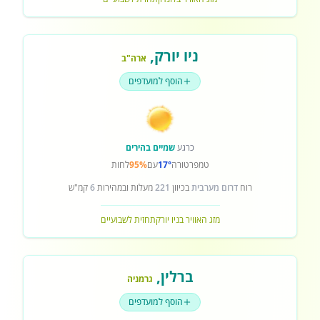
ניו יורק
,
ארה"ב
הוסף למועדפים
כרגע
שמיים בהירים
טמפרטורה
17°
עם
95%
לחות
רוח
דרום מערבית
בכיוון
221
מעלות ובמהירות
6
קמ"ש
מזג האוויר בניו יורק
תחזית לשבועיים
ברלין
,
גרמניה
הוסף למועדפים