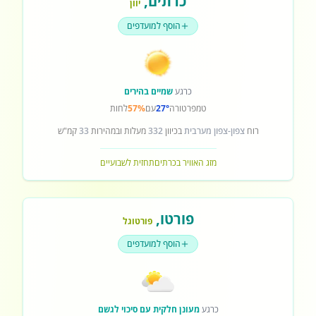
כרתים
,
יוון
הוסף למועדפים
כרגע
שמיים בהירים
טמפרטורה
27°
עם
57%
לחות
רוח
צפון-צפון מערבית
בכיוון
332
מעלות ובמהירות
33
קמ"ש
מזג האוויר בכרתים
תחזית לשבועיים
פורטו
,
פורטוגל
הוסף למועדפים
כרגע
מעונן חלקית עם סיכוי לגשם