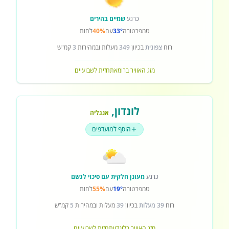
כרגע
שמיים בהירים
טמפרטורה
33°
עם
40%
לחות
רוח
צפונית
בכיוון
349
מעלות ובמהירות
3
קמ"ש
מזג האוויר ברומא
תחזית לשבועיים
לונדון
,
אנגליה
הוסף למועדפים
כרגע
מעונן חלקית עם סיכוי לגשם
טמפרטורה
19°
עם
55%
לחות
רוח
39 מעלות
בכיוון
39
מעלות ובמהירות
5
קמ"ש
מזג האוויר בלונדון
תחזית לשבועיים