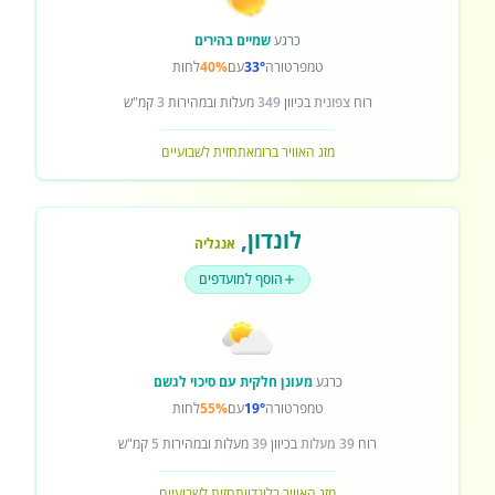
כרגע
שמיים בהירים
טמפרטורה
33°
עם
40%
לחות
רוח
צפונית
בכיוון
349
מעלות ובמהירות
3
קמ"ש
מזג האוויר ברומא
תחזית לשבועיים
לונדון
,
אנגליה
הוסף למועדפים
כרגע
מעונן חלקית עם סיכוי לגשם
טמפרטורה
19°
עם
55%
לחות
רוח
39 מעלות
בכיוון
39
מעלות ובמהירות
5
קמ"ש
מזג האוויר בלונדון
תחזית לשבועיים