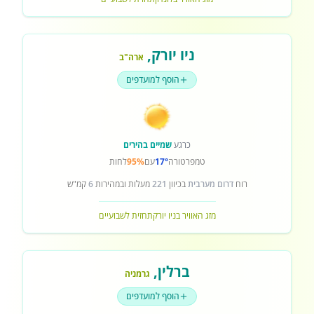
ניו יורק
,
ארה"ב
הוסף למועדפים
כרגע
שמיים בהירים
טמפרטורה
17°
עם
95%
לחות
רוח
דרום מערבית
בכיוון
221
מעלות ובמהירות
6
קמ"ש
מזג האוויר בניו יורק
תחזית לשבועיים
ברלין
,
גרמניה
הוסף למועדפים