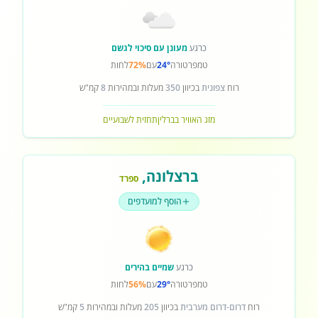
כרגע
מעונן עם סיכוי לגשם
טמפרטורה
24°
עם
72%
לחות
רוח
צפונית
בכיוון
350
מעלות ובמהירות
8
קמ"ש
מזג האוויר בברלין
תחזית לשבועיים
ברצלונה
,
ספרד
הוסף למועדפים
כרגע
שמיים בהירים
טמפרטורה
29°
עם
56%
לחות
רוח
דרום-דרום מערבית
בכיוון
205
מעלות ובמהירות
5
קמ"ש