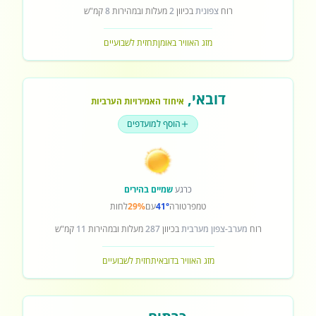
רוח
צפונית
בכיוון
2
מעלות ובמהירות
8
קמ"ש
מזג האוויר באומן
תחזית לשבועיים
דובאי
,
איחוד האמירויות הערביות
הוסף למועדפים
כרגע
שמיים בהירים
טמפרטורה
41°
עם
29%
לחות
רוח
מערב-צפון מערבית
בכיוון
287
מעלות ובמהירות
11
קמ"ש
מזג האוויר בדובאי
תחזית לשבועיים