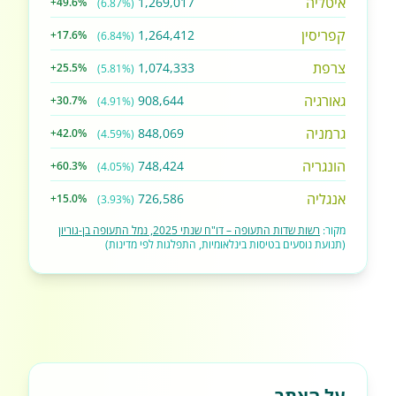
איטליה
1,269,017
+49.6%
(6.87%)
קפריסין
1,264,412
+17.6%
(6.84%)
צרפת
1,074,333
+25.5%
(5.81%)
גאורגיה
908,644
+30.7%
(4.91%)
גרמניה
848,069
+42.0%
(4.59%)
הונגריה
748,424
+60.3%
(4.05%)
אנגליה
726,586
+15.0%
(3.93%)
מקור:
רשות שדות התעופה – דו"ח שנתי 2025, נמל התעופה בן-גוריון
(תנועת נוסעים בטיסות בינלאומיות, התפלגות לפי מדינות)