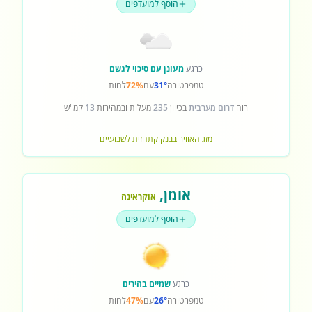
הוסף למועדפים
כרגע
מעונן עם סיכוי לגשם
טמפרטורה
31°
עם
72%
לחות
רוח
דרום מערבית
בכיוון
235
מעלות ובמהירות
13
קמ"ש
מזג האוויר בבנקוק
תחזית לשבועיים
אומן
,
אוקראינה
הוסף למועדפים
כרגע
שמיים בהירים
טמפרטורה
26°
עם
47%
לחות