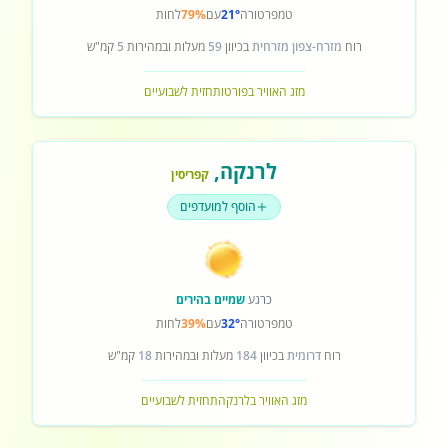
טמפרטורה
21°
עם
79%
לחות
רוח
מזרח-צפון מזרחית
בכיוון
59
מעלות ובמהירות
5
קמ"ש
מזג האוויר בפורטו
תחזית לשבועיים
לרנקה
,
קפריסין
הוסף למועדפים
כרגע
שמיים בהירים
טמפרטורה
32°
עם
39%
לחות
רוח
דרומית
בכיוון
184
מעלות ובמהירות
18
קמ"ש
מזג האוויר בלרנקה
תחזית לשבועיים