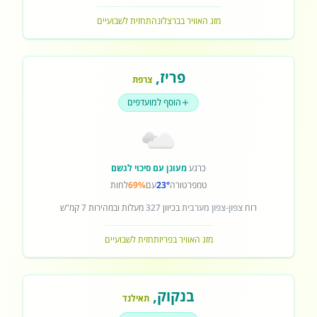
מזג האוויר בברצלונה
תחזית לשבועיים
פריז
,
צרפת
הוסף למועדפים
כרגע
מעונן עם סיכוי לגשם
טמפרטורה
23°
עם
69%
לחות
רוח
צפון-צפון מערבית
בכיוון
327
מעלות ובמהירות
7
קמ"ש
מזג האוויר בפריז
תחזית לשבועיים
בנקוק
,
תאילנד