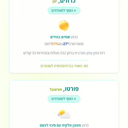
כרתים
,
יוון
הוסף למועדפים
כרגע
שמיים בהירים
טמפרטורה
27°
עם
57%
לחות
רוח
צפון-צפון מערבית
בכיוון
332
מעלות ובמהירות
33
קמ"ש
מזג האוויר בכרתים
תחזית לשבועיים
פורטו
,
פורטוגל
הוסף למועדפים
כרגע
מעונן חלקית עם סיכוי לגשם