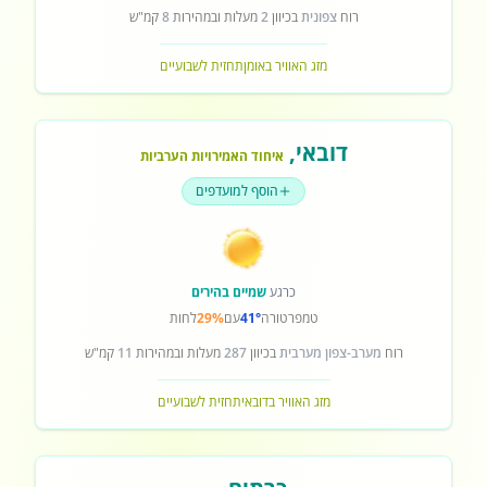
רוח
צפונית
בכיוון
2
מעלות ובמהירות
8
קמ"ש
מזג האוויר באומן
תחזית לשבועיים
דובאי
,
איחוד האמירויות הערביות
הוסף למועדפים
כרגע
שמיים בהירים
טמפרטורה
41°
עם
29%
לחות
רוח
מערב-צפון מערבית
בכיוון
287
מעלות ובמהירות
11
קמ"ש
מזג האוויר בדובאי
תחזית לשבועיים