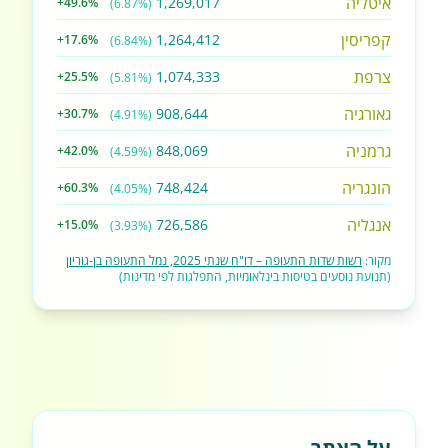
איטליה
1,269,017
+49.6%
(6.87%)
קפריסין
1,264,412
+17.6%
(6.84%)
צרפת
1,074,333
+25.5%
(5.81%)
גאורגיה
908,644
+30.7%
(4.91%)
גרמניה
848,069
+42.0%
(4.59%)
הונגריה
748,424
+60.3%
(4.05%)
אנגליה
726,586
+15.0%
(3.93%)
מקור:
רשות שדות התעופה – דו"ח שנתי 2025, נמל התעופה בן-גוריון
(תנועת נוסעים בטיסות בינלאומיות, התפלגות לפי מדינות)