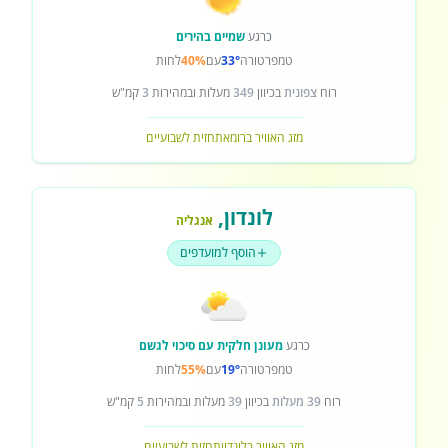
כרגע
שמיים בהירים
טמפרטורה
33°
עם
40%
לחות
רוח
צפונית
בכיוון
349
מעלות ובמהירות
3
קמ"ש
מזג האוויר ברומא
תחזית לשבועיים
לונדון
,
אנגליה
הוסף למועדפים
כרגע
מעונן חלקית עם סיכוי לגשם
טמפרטורה
19°
עם
55%
לחות
רוח
39 מעלות
בכיוון
39
מעלות ובמהירות
5
קמ"ש
מזג האוויר בלונדון
תחזית לשבועיים