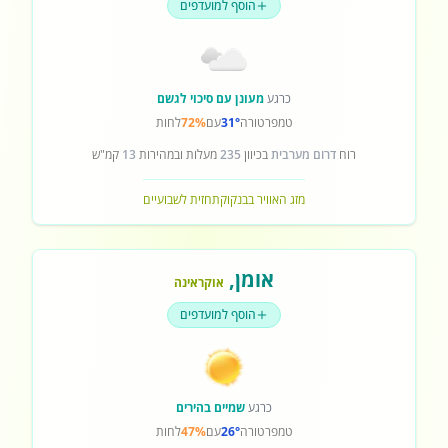
הוסף למועדפים
כרגע
מעונן עם סיכוי לגשם
טמפרטורה
31°
עם
72%
לחות
רוח
דרום מערבית
בכיוון
235
מעלות ובמהירות
13
קמ"ש
מזג האוויר בבנקוק
תחזית לשבועיים
אומן
,
אוקראינה
הוסף למועדפים
כרגע
שמיים בהירים
טמפרטורה
26°
עם
47%
לחות