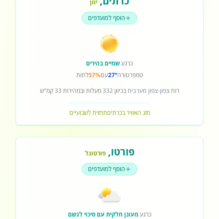
כרתים
,
יוון
הוסף למועדפים
כרגע
שמיים בהירים
טמפרטורה
27°
עם
57%
לחות
רוח
צפון-צפון מערבית
בכיוון
332
מעלות ובמהירות
33
קמ"ש
מזג האוויר בכרתים
תחזית לשבועיים
פורטו
,
פורטוגל
הוסף למועדפים
כרגע
מעונן חלקית עם סיכוי לגשם