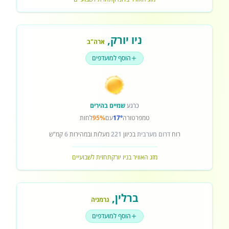
ניו יורק
,
ארה"ב
הוסף למועדפים
כרגע
שמיים בהירים
טמפרטורה
17°
עם
95%
לחות
רוח
דרום מערבית
בכיוון
221
מעלות ובמהירות
6
קמ"ש
מזג האוויר בניו יורק
תחזית לשבועיים
ברלין
,
גרמניה
הוסף למועדפים