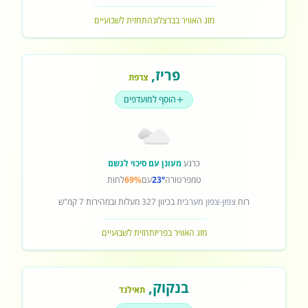
מזג האוויר בברצלונה
תחזית לשבועיים
פריז
,
צרפת
הוסף למועדפים
כרגע
מעונן עם סיכוי לגשם
טמפרטורה
23°
עם
69%
לחות
רוח
צפון-צפון מערבית
בכיוון
327
מעלות ובמהירות
7
קמ"ש
מזג האוויר בפריז
תחזית לשבועיים
בנקוק
,
תאילנד