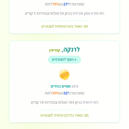
טמפרטורה
21°
עם
79%
לחות
רוח
מזרח-צפון מזרחית
בכיוון
59
מעלות ובמהירות
5
קמ"ש
מזג האוויר בפורטו
תחזית לשבועיים
לרנקה
,
קפריסין
הוסף למועדפים
כרגע
שמיים בהירים
טמפרטורה
32°
עם
39%
לחות
רוח
דרומית
בכיוון
184
מעלות ובמהירות
18
קמ"ש
מזג האוויר בלרנקה
תחזית לשבועיים