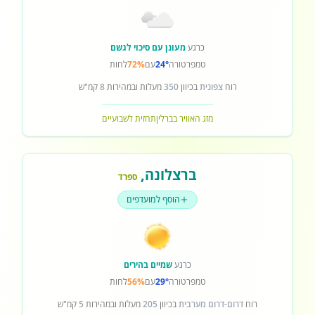
כרגע
מעונן עם סיכוי לגשם
טמפרטורה
24°
עם
72%
לחות
רוח
צפונית
בכיוון
350
מעלות ובמהירות
8
קמ"ש
מזג האוויר בברלין
תחזית לשבועיים
ברצלונה
,
ספרד
הוסף למועדפים
כרגע
שמיים בהירים
טמפרטורה
29°
עם
56%
לחות
רוח
דרום-דרום מערבית
בכיוון
205
מעלות ובמהירות
5
קמ"ש