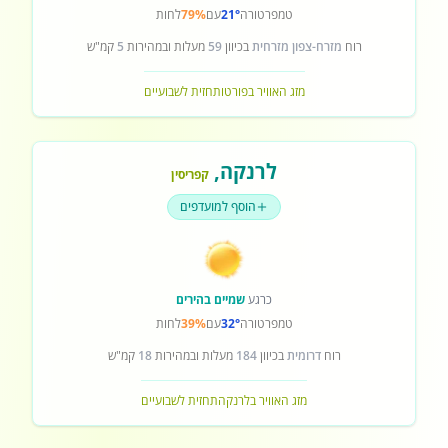
טמפרטורה
21°
עם
79%
לחות
רוח
מזרח-צפון מזרחית
בכיוון
59
מעלות ובמהירות
5
קמ"ש
מזג האוויר בפורטו
תחזית לשבועיים
לרנקה
,
קפריסין
הוסף למועדפים
כרגע
שמיים בהירים
טמפרטורה
32°
עם
39%
לחות
רוח
דרומית
בכיוון
184
מעלות ובמהירות
18
קמ"ש
מזג האוויר בלרנקה
תחזית לשבועיים