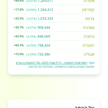
איטליה
1,269,017
+49.6%
(6.87%)
קפריסין
1,264,412
+17.6%
(6.84%)
צרפת
1,074,333
+25.5%
(5.81%)
גאורגיה
908,644
+30.7%
(4.91%)
גרמניה
848,069
+42.0%
(4.59%)
הונגריה
748,424
+60.3%
(4.05%)
אנגליה
726,586
+15.0%
(3.93%)
מקור:
רשות שדות התעופה – דו"ח שנתי 2025, נמל התעופה בן-גוריון
(תנועת נוסעים בטיסות בינלאומיות, התפלגות לפי מדינות)