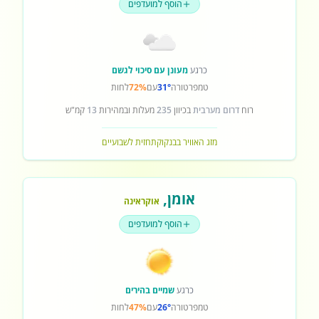
הוסף למועדפים
כרגע
מעונן עם סיכוי לגשם
טמפרטורה
31°
עם
72%
לחות
רוח
דרום מערבית
בכיוון
235
מעלות ובמהירות
13
קמ"ש
מזג האוויר בבנקוק
תחזית לשבועיים
אומן
,
אוקראינה
הוסף למועדפים
כרגע
שמיים בהירים
טמפרטורה
26°
עם
47%
לחות