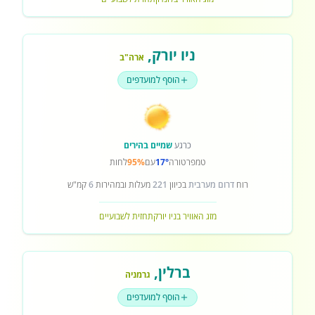
ניו יורק
,
ארה"ב
הוסף למועדפים
כרגע
שמיים בהירים
טמפרטורה
17°
עם
95%
לחות
רוח
דרום מערבית
בכיוון
221
מעלות ובמהירות
6
קמ"ש
מזג האוויר בניו יורק
תחזית לשבועיים
ברלין
,
גרמניה
הוסף למועדפים