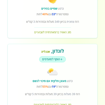
כרגע
שמיים בהירים
טמפרטורה
33°
עם
40%
לחות
רוח
צפונית
בכיוון
349
מעלות ובמהירות
3
קמ"ש
מזג האוויר ברומא
תחזית לשבועיים
לונדון
,
אנגליה
הוסף למועדפים
כרגע
מעונן חלקית עם סיכוי לגשם
טמפרטורה
19°
עם
55%
לחות
רוח
39 מעלות
בכיוון
39
מעלות ובמהירות
5
קמ"ש
מזג האוויר בלונדון
תחזית לשבועיים