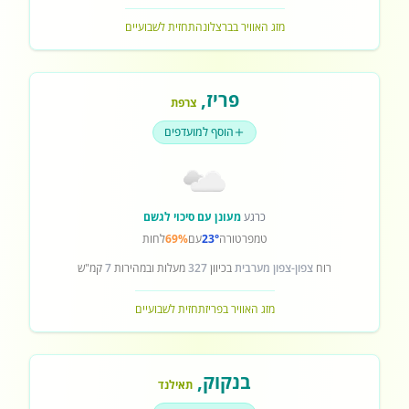
מזג האוויר בברצלונה
תחזית לשבועיים
פריז
,
צרפת
הוסף למועדפים
כרגע
מעונן עם סיכוי לגשם
טמפרטורה
23°
עם
69%
לחות
רוח
צפון-צפון מערבית
בכיוון
327
מעלות ובמהירות
7
קמ"ש
מזג האוויר בפריז
תחזית לשבועיים
בנקוק
,
תאילנד