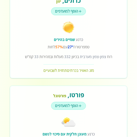
כרתים
,
יוון
הוסף למועדפים
כרגע
שמיים בהירים
טמפרטורה
27°
עם
57%
לחות
רוח
צפון-צפון מערבית
בכיוון
332
מעלות ובמהירות
33
קמ"ש
מזג האוויר בכרתים
תחזית לשבועיים
פורטו
,
פורטוגל
הוסף למועדפים
כרגע
מעונן חלקית עם סיכוי לגשם