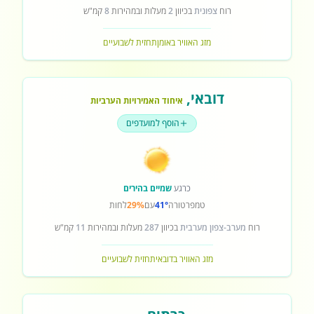
רוח
צפונית
בכיוון
2
מעלות ובמהירות
8
קמ"ש
מזג האוויר באומן
תחזית לשבועיים
דובאי
,
איחוד האמירויות הערביות
הוסף למועדפים
כרגע
שמיים בהירים
טמפרטורה
41°
עם
29%
לחות
רוח
מערב-צפון מערבית
בכיוון
287
מעלות ובמהירות
11
קמ"ש
מזג האוויר בדובאי
תחזית לשבועיים