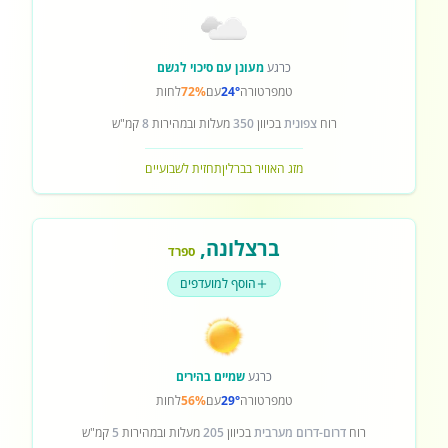
כרגע
מעונן עם סיכוי לגשם
טמפרטורה
24°
עם
72%
לחות
רוח
צפונית
בכיוון
350
מעלות ובמהירות
8
קמ"ש
מזג האוויר בברלין
תחזית לשבועיים
ברצלונה
,
ספרד
הוסף למועדפים
כרגע
שמיים בהירים
טמפרטורה
29°
עם
56%
לחות
רוח
דרום-דרום מערבית
בכיוון
205
מעלות ובמהירות
5
קמ"ש