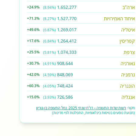
ארה"ב
1,652,277
+24.9%
(8.94%)
איחוד האמירויות
1,527,770
+71.3%
(8.27%)
איטליה
1,269,017
+49.6%
(6.87%)
קפריסין
1,264,412
+17.6%
(6.84%)
צרפת
1,074,333
+25.5%
(5.81%)
גאורגיה
908,644
+30.7%
(4.91%)
גרמניה
848,069
+42.0%
(4.59%)
הונגריה
748,424
+60.3%
(4.05%)
אנגליה
726,586
+15.0%
(3.93%)
מקור:
רשות שדות התעופה – דו"ח שנתי 2025, נמל התעופה בן-גוריון
(תנועת נוסעים בטיסות בינלאומיות, התפלגות לפי מדינות)