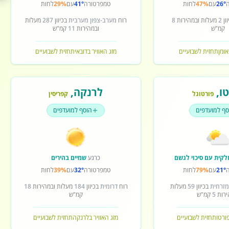
26°
עם
47%
לחות
טמפרטורה
41°
עם
29%
לחות
ון
2
מעלות ובמהירות
8
רוח
מערב-צפון מערבית
בכיוון
287
מעלות
קמ"ש
ובמהירות
11
קמ"ש
אומן
תחזית לשבועיים
מזג האוויר בדובאי
תחזית לשבועיים
ו
,
לרנקה
,
פורטוגל
קפריסין
סף למועדפים
הוסף למועדפים
לקית עם סיכוי לגשם
כרגע
שמיים בהירים
21°
עם
79%
לחות
טמפרטורה
32°
עם
39%
לחות
מזרחית
בכיוון
59
מעלות
רוח
דרומית
בכיוון
184
מעלות ובמהירות
18
ירות
5
קמ"ש
קמ"ש
פורטו
תחזית לשבועיים
מזג האוויר בלרנקה
תחזית לשבועיים