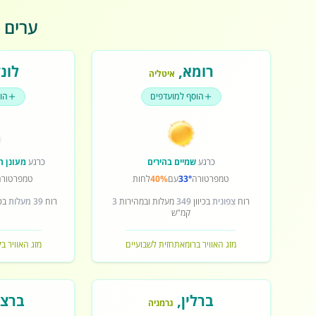
ערים פ
רומא
,
לונד
איטליה
הוסף למועדפים
הו
כרגע
שמיים בהירים
כרגע
מעונן ח
טמפרטורה
33°
עם
40%
לחות
טמפרטורה
רוח
צפונית
בכיוון
349
מעלות ובמהירות
3
רוח
39 מעלות
בכי
קמ"ש
מזג האוויר ברומא
תחזית לשבועיים
מזג האוויר בל
ברלין
,
ברצל
גרמניה