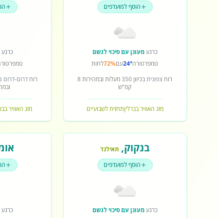
הוסף למועדפים
הו
כרגע
מעונן עם סיכוי לגשם
כרגע
ש
טמפרטורה
24°
עם
72%
לחות
טמפרטורה
רוח
צפונית
בכיוון
350
מעלות ובמהירות
8
רוח
דרום-דרום 
קמ"ש
ובמה
מזג האוויר בברלין
תחזית לשבועיים
מזג האוויר בב
בנקוק
,
אומ
תאילנד
הוסף למועדפים
הו
כרגע
מעונן עם סיכוי לגשם
כרגע
ש