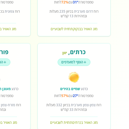
טמפרטורה
31°
עם
72%
לחות
טמפרטורה
רוח
דרום מערבית
בכיוון
235
מעלות
רוח
צפונית
בכיו
ובמהירות
13
קמ"ש
מזג האוויר בבנקוק
תחזית לשבועיים
מזג האוויר ב
כרתים
,
פורט
יוון
הוסף למועדפים
הו
כרגע
שמיים בהירים
כרגע
מעונן ח
טמפרטורה
27°
עם
57%
לחות
טמפרטורה
רוח
צפון-צפון מערבית
בכיוון
332
מעלות
רוח
מזרח-צפון 
ובמהירות
33
קמ"ש
ובמה
מזג האוויר בכרתים
תחזית לשבועיים
מזג האוויר ב