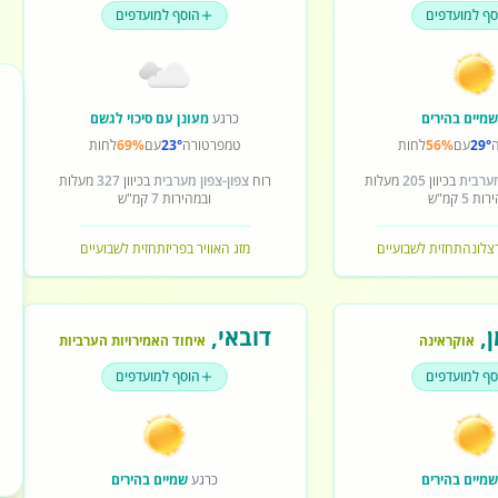
סף למועדפים
הוסף למועדפים
מיים בהירים
כרגע
מעונן עם סיכוי לגשם
29°
עם
56%
לחות
טמפרטורה
23°
עם
69%
לחות
מערבית
בכיוון
205
מעלות
רוח
צפון-צפון מערבית
בכיוון
327
מעלות
ירות
5
קמ"ש
ובמהירות
7
קמ"ש
רצלונה
תחזית לשבועיים
מזג האוויר בפריז
תחזית לשבועיים
ן
,
דובאי
,
אוקראינה
איחוד האמירויות הערביות
סף למועדפים
הוסף למועדפים
מיים בהירים
כרגע
שמיים בהירים