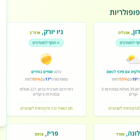
ופולריות
ון
,
ניו יורק
,
אנגליה
ארה"ב
סף למועדפים
הוסף למועדפים
לקית עם סיכוי לגשם
כרגע
שמיים בהירים
19°
עם
55%
לחות
טמפרטורה
17°
עם
95%
לחות
וון
39
מעלות ובמהירות
5
רוח
דרום מערבית
בכיוון
221
מעלות
קמ"ש
ובמהירות
6
קמ"ש
ונדון
תחזית לשבועיים
מזג האוויר בניו יורק
תחזית לשבועיים
ונה
,
פריז
,
ספרד
צרפת