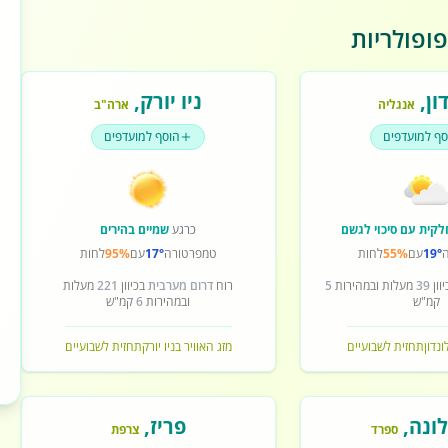
ופולריות
ון
,
ניו יורק
,
אנגליה
ארה"ב
סף למועדפים
הוסף למועדפים
לקית עם סיכוי לגשם
כרגע
שמיים בהירים
19°
עם
55%
לחות
טמפרטורה
17°
עם
95%
לחות
וון
39
מעלות ובמהירות
5
רוח
דרום מערבית
בכיוון
221
מעלות
קמ"ש
ובמהירות
6
קמ"ש
ונדון
תחזית לשבועיים
מזג האוויר בניו יורק
תחזית לשבועיים
ונה
,
פריז
,
ספרד
צרפת