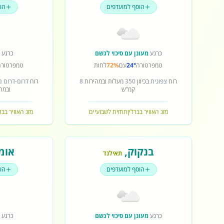
הוסף למועדפים
הו
כרגע
מעונן עם סיכוי לגשם
כרגע
ש
טמפרטורה
24°
עם
72%
לחות
טמפרטורה
רוח
צפונית
בכיוון
350
מעלות ובמהירות
8
רוח
דרום-דרום 
קמ"ש
ובמה
מזג האוויר בברלין
תחזית לשבועיים
מזג האוויר בב
בנקוק
,
אומ
תאילנד
הוסף למועדפים
הו
כרגע
מעונן עם סיכוי לגשם
כרגע
ש