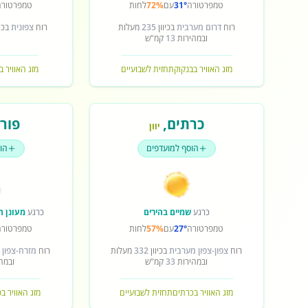
טמפרטורה
31°
עם
72%
לחות
טמפרטורה
רוח
דרום מערבית
בכיוון
235
מעלות
רוח
צפונית
בכיו
ובמהירות
13
קמ"ש
מזג האוויר בבנקוק
תחזית לשבועיים
מזג האוויר ב
כרתים
,
פורט
יוון
הוסף למועדפים
הו
כרגע
שמיים בהירים
כרגע
מעונן ח
טמפרטורה
27°
עם
57%
לחות
טמפרטורה
רוח
צפון-צפון מערבית
בכיוון
332
מעלות
רוח
מזרח-צפון 
ובמהירות
33
קמ"ש
ובמה
מזג האוויר בכרתים
תחזית לשבועיים
מזג האוויר ב