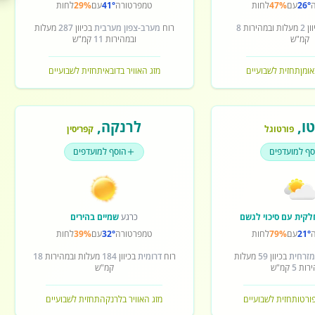
26°
עם
47%
לחות
טמפרטורה
41°
עם
29%
לחות
ון
2
מעלות ובמהירות
8
רוח
מערב-צפון מערבית
בכיוון
287
מעלות
קמ"ש
ובמהירות
11
קמ"ש
אומן
תחזית לשבועיים
מזג האוויר בדובאי
תחזית לשבועיים
ו
,
לרנקה
,
פורטוגל
קפריסין
סף למועדפים
הוסף למועדפים
לקית עם סיכוי לגשם
כרגע
שמיים בהירים
21°
עם
79%
לחות
טמפרטורה
32°
עם
39%
לחות
מזרחית
בכיוון
59
מעלות
רוח
דרומית
בכיוון
184
מעלות ובמהירות
18
ירות
5
קמ"ש
קמ"ש
פורטו
תחזית לשבועיים
מזג האוויר בלרנקה
תחזית לשבועיים