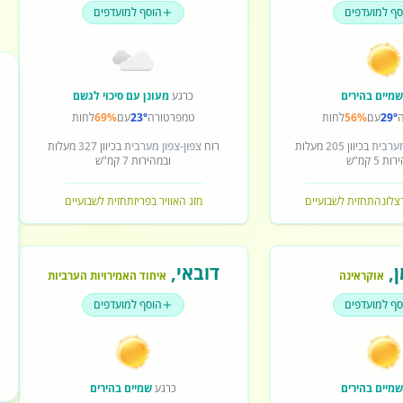
סף למועדפים
הוסף למועדפים
מיים בהירים
כרגע
מעונן עם סיכוי לגשם
29°
עם
56%
לחות
טמפרטורה
23°
עם
69%
לחות
מערבית
בכיוון
205
מעלות
רוח
צפון-צפון מערבית
בכיוון
327
מעלות
ירות
5
קמ"ש
ובמהירות
7
קמ"ש
רצלונה
תחזית לשבועיים
מזג האוויר בפריז
תחזית לשבועיים
ן
,
דובאי
,
אוקראינה
איחוד האמירויות הערביות
סף למועדפים
הוסף למועדפים
מיים בהירים
כרגע
שמיים בהירים