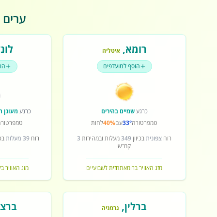
ערים פ
רומא
,
לונד
איטליה
הוסף למועדפים
הו
כרגע
שמיים בהירים
כרגע
מעונן ח
טמפרטורה
33°
עם
40%
לחות
טמפרטורה
רוח
צפונית
בכיוון
349
מעלות ובמהירות
3
רוח
39 מעלות
בכי
קמ"ש
מזג האוויר ברומא
תחזית לשבועיים
מזג האוויר בל
ברלין
,
ברצל
גרמניה