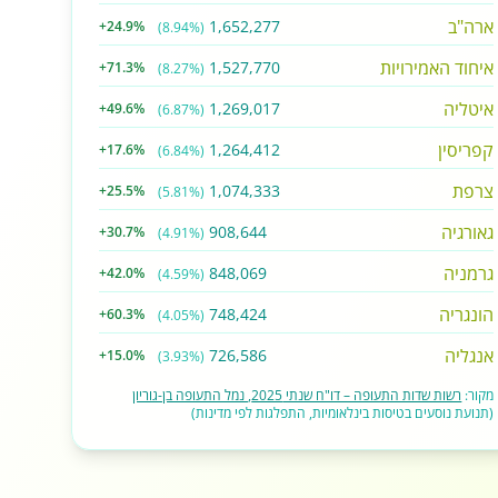
ארה"ב
1,652,277
+24.9%
(8.94%)
איחוד האמירויות
1,527,770
+71.3%
(8.27%)
איטליה
1,269,017
+49.6%
(6.87%)
קפריסין
1,264,412
+17.6%
(6.84%)
צרפת
1,074,333
+25.5%
(5.81%)
גאורגיה
908,644
+30.7%
(4.91%)
גרמניה
848,069
+42.0%
(4.59%)
הונגריה
748,424
+60.3%
(4.05%)
אנגליה
726,586
+15.0%
(3.93%)
מקור:
רשות שדות התעופה – דו"ח שנתי 2025, נמל התעופה בן-גוריון
(תנועת נוסעים בטיסות בינלאומיות, התפלגות לפי מדינות)