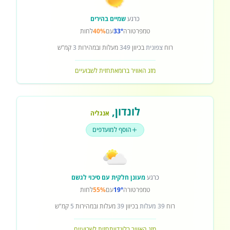
כרגע
שמיים בהירים
טמפרטורה
33°
עם
40%
לחות
רוח
צפונית
בכיוון
349
מעלות ובמהירות
3
קמ"ש
מזג האוויר ברומא
תחזית לשבועיים
לונדון
,
אנגליה
הוסף למועדפים
כרגע
מעונן חלקית עם סיכוי לגשם
טמפרטורה
19°
עם
55%
לחות
רוח
39 מעלות
בכיוון
39
מעלות ובמהירות
5
קמ"ש
מזג האוויר בלונדון
תחזית לשבועיים