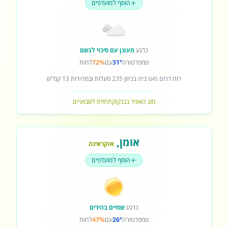
הוסף למועדפים
כרגע
מעונן עם סיכוי לגשם
טמפרטורה
31°
עם
72%
לחות
רוח
דרום מערבית
בכיוון
235
מעלות ובמהירות
13
קמ"ש
מזג האוויר בבנקוק
תחזית לשבועיים
אומן
,
אוקראינה
הוסף למועדפים
כרגע
שמיים בהירים
טמפרטורה
26°
עם
47%
לחות