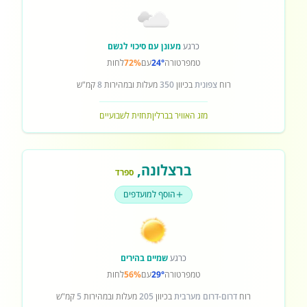
כרגע
מעונן עם סיכוי לגשם
טמפרטורה
24°
עם
72%
לחות
רוח
צפונית
בכיוון
350
מעלות ובמהירות
8
קמ"ש
מזג האוויר בברלין
תחזית לשבועיים
ברצלונה
,
ספרד
הוסף למועדפים
כרגע
שמיים בהירים
טמפרטורה
29°
עם
56%
לחות
רוח
דרום-דרום מערבית
בכיוון
205
מעלות ובמהירות
5
קמ"ש