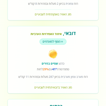
רוח
צפונית
בכיוון
2
מעלות ובמהירות
8
קמ"ש
מזג האוויר באומן
תחזית לשבועיים
דובאי
,
איחוד האמירויות הערביות
הוסף למועדפים
כרגע
שמיים בהירים
טמפרטורה
41°
עם
29%
לחות
רוח
מערב-צפון מערבית
בכיוון
287
מעלות ובמהירות
11
קמ"ש
מזג האוויר בדובאי
תחזית לשבועיים