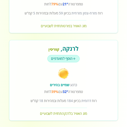
טמפרטורה
21°
עם
79%
לחות
רוח
מזרח-צפון מזרחית
בכיוון
59
מעלות ובמהירות
5
קמ"ש
מזג האוויר בפורטו
תחזית לשבועיים
לרנקה
,
קפריסין
הוסף למועדפים
כרגע
שמיים בהירים
טמפרטורה
32°
עם
39%
לחות
רוח
דרומית
בכיוון
184
מעלות ובמהירות
18
קמ"ש
מזג האוויר בלרנקה
תחזית לשבועיים