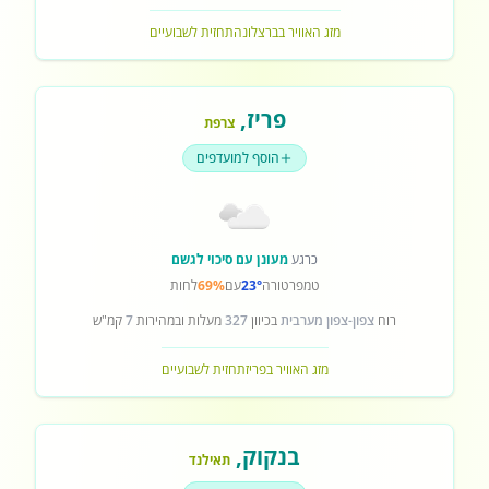
מזג האוויר בברצלונה
תחזית לשבועיים
פריז
,
צרפת
הוסף למועדפים
כרגע
מעונן עם סיכוי לגשם
טמפרטורה
23°
עם
69%
לחות
רוח
צפון-צפון מערבית
בכיוון
327
מעלות ובמהירות
7
קמ"ש
מזג האוויר בפריז
תחזית לשבועיים
בנקוק
,
תאילנד