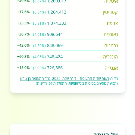
איטליה
1,269,017
+49.6%
(6.87%)
קפריסין
1,264,412
+17.6%
(6.84%)
צרפת
1,074,333
+25.5%
(5.81%)
גאורגיה
908,644
+30.7%
(4.91%)
גרמניה
848,069
+42.0%
(4.59%)
הונגריה
748,424
+60.3%
(4.05%)
אנגליה
726,586
+15.0%
(3.93%)
מקור:
רשות שדות התעופה – דו"ח שנתי 2025, נמל התעופה בן-גוריון
(תנועת נוסעים בטיסות בינלאומיות, התפלגות לפי מדינות)