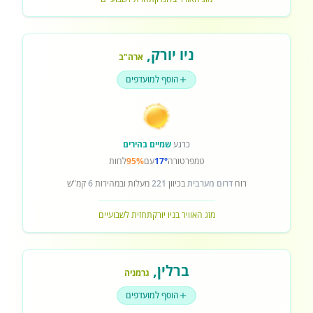
ניו יורק
,
ארה"ב
הוסף למועדפים
כרגע
שמיים בהירים
טמפרטורה
17°
עם
95%
לחות
רוח
דרום מערבית
בכיוון
221
מעלות ובמהירות
6
קמ"ש
מזג האוויר בניו יורק
תחזית לשבועיים
ברלין
,
גרמניה
הוסף למועדפים