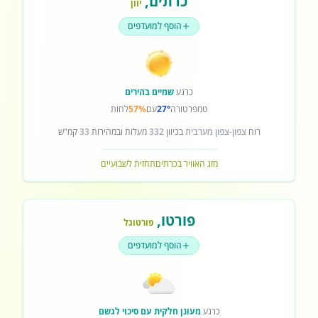
כרתים
,
יוון
הוסף למועדפים
כרגע
שמיים בהירים
טמפרטורה
27°
עם
57%
לחות
רוח
צפון-צפון מערבית
בכיוון
332
מעלות ובמהירות
33
קמ"ש
מזג האוויר בכרתים
תחזית לשבועיים
פורטו
,
פורטוגל
הוסף למועדפים
כרגע
מעונן חלקית עם סיכוי לגשם