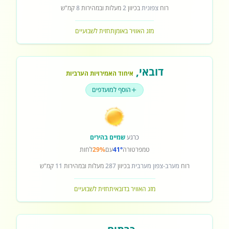
רוח
צפונית
בכיוון
2
מעלות ובמהירות
8
קמ"ש
מזג האוויר באומן
תחזית לשבועיים
דובאי
,
איחוד האמירויות הערביות
הוסף למועדפים
כרגע
שמיים בהירים
טמפרטורה
41°
עם
29%
לחות
רוח
מערב-צפון מערבית
בכיוון
287
מעלות ובמהירות
11
קמ"ש
מזג האוויר בדובאי
תחזית לשבועיים