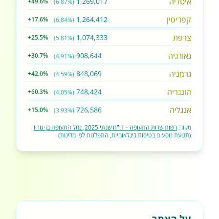
איטליה
1,269,017
+49.6%
(6.87%)
קפריסין
1,264,412
+17.6%
(6.84%)
צרפת
1,074,333
+25.5%
(5.81%)
גאורגיה
908,644
+30.7%
(4.91%)
גרמניה
848,069
+42.0%
(4.59%)
הונגריה
748,424
+60.3%
(4.05%)
אנגליה
726,586
+15.0%
(3.93%)
מקור:
רשות שדות התעופה – דו"ח שנתי 2025, נמל התעופה בן-גוריון
(תנועת נוסעים בטיסות בינלאומיות, התפלגות לפי מדינות)