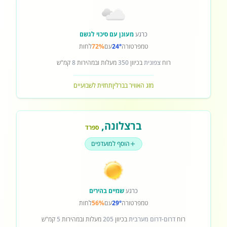
כרגע
מעונן עם סיכוי לגשם
טמפרטורה
24°
עם
72%
לחות
רוח
צפונית
בכיוון
350
מעלות ובמהירות
8
קמ"ש
מזג האוויר בברלין
תחזית לשבועיים
ברצלונה
,
ספרד
הוסף למועדפים
כרגע
שמיים בהירים
טמפרטורה
29°
עם
56%
לחות
רוח
דרום-דרום מערבית
בכיוון
205
מעלות ובמהירות
5
קמ"ש