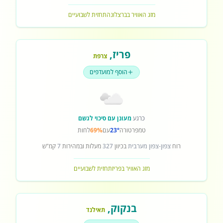
מזג האוויר בברצלונה
תחזית לשבועיים
פריז
,
צרפת
הוסף למועדפים
כרגע
מעונן עם סיכוי לגשם
טמפרטורה
23°
עם
69%
לחות
רוח
צפון-צפון מערבית
בכיוון
327
מעלות ובמהירות
7
קמ"ש
מזג האוויר בפריז
תחזית לשבועיים
בנקוק
,
תאילנד