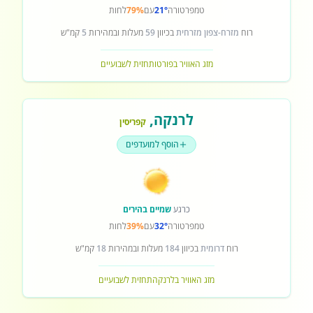
טמפרטורה
21°
עם
79%
לחות
רוח
מזרח-צפון מזרחית
בכיוון
59
מעלות ובמהירות
5
קמ"ש
מזג האוויר בפורטו
תחזית לשבועיים
לרנקה
,
קפריסין
הוסף למועדפים
כרגע
שמיים בהירים
טמפרטורה
32°
עם
39%
לחות
רוח
דרומית
בכיוון
184
מעלות ובמהירות
18
קמ"ש
מזג האוויר בלרנקה
תחזית לשבועיים