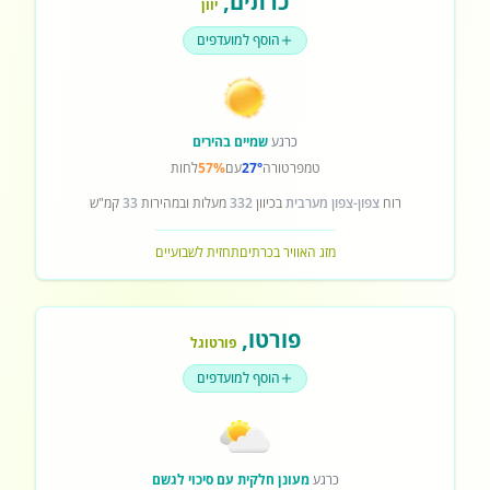
כרתים
,
יוון
הוסף למועדפים
כרגע
שמיים בהירים
טמפרטורה
27°
עם
57%
לחות
רוח
צפון-צפון מערבית
בכיוון
332
מעלות ובמהירות
33
קמ"ש
מזג האוויר בכרתים
תחזית לשבועיים
פורטו
,
פורטוגל
הוסף למועדפים
כרגע
מעונן חלקית עם סיכוי לגשם