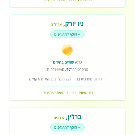
ניו יורק
,
ארה"ב
הוסף למועדפים
כרגע
שמיים בהירים
טמפרטורה
17°
עם
95%
לחות
רוח
דרום מערבית
בכיוון
221
מעלות ובמהירות
6
קמ"ש
מזג האוויר בניו יורק
תחזית לשבועיים
ברלין
,
גרמניה
הוסף למועדפים