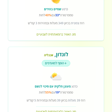
כרגע
שמיים בהירים
טמפרטורה
33°
עם
40%
לחות
רוח
צפונית
בכיוון
349
מעלות ובמהירות
3
קמ"ש
מזג האוויר ברומא
תחזית לשבועיים
לונדון
,
אנגליה
הוסף למועדפים
כרגע
מעונן חלקית עם סיכוי לגשם
טמפרטורה
19°
עם
55%
לחות
רוח
39 מעלות
בכיוון
39
מעלות ובמהירות
5
קמ"ש
מזג האוויר בלונדון
תחזית לשבועיים