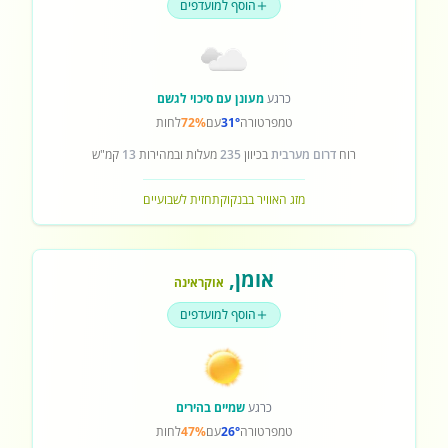
הוסף למועדפים
כרגע
מעונן עם סיכוי לגשם
טמפרטורה
31°
עם
72%
לחות
רוח
דרום מערבית
בכיוון
235
מעלות ובמהירות
13
קמ"ש
מזג האוויר בבנקוק
תחזית לשבועיים
אומן
,
אוקראינה
הוסף למועדפים
כרגע
שמיים בהירים
טמפרטורה
26°
עם
47%
לחות