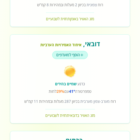
רוח
צפונית
בכיוון
2
מעלות ובמהירות
8
קמ"ש
מזג האוויר באומן
תחזית לשבועיים
דובאי
,
איחוד האמירויות הערביות
הוסף למועדפים
כרגע
שמיים בהירים
טמפרטורה
41°
עם
29%
לחות
רוח
מערב-צפון מערבית
בכיוון
287
מעלות ובמהירות
11
קמ"ש
מזג האוויר בדובאי
תחזית לשבועיים