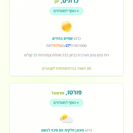
כרתים
,
יוון
הוסף למועדפים
כרגע
שמיים בהירים
טמפרטורה
27°
עם
57%
לחות
רוח
צפון-צפון מערבית
בכיוון
332
מעלות ובמהירות
33
קמ"ש
מזג האוויר בכרתים
תחזית לשבועיים
פורטו
,
פורטוגל
הוסף למועדפים
כרגע
מעונן חלקית עם סיכוי לגשם