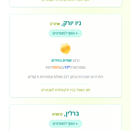
ניו יורק
,
ארה"ב
הוסף למועדפים
כרגע
שמיים בהירים
טמפרטורה
17°
עם
95%
לחות
רוח
דרום מערבית
בכיוון
221
מעלות ובמהירות
6
קמ"ש
מזג האוויר בניו יורק
תחזית לשבועיים
ברלין
,
גרמניה
הוסף למועדפים