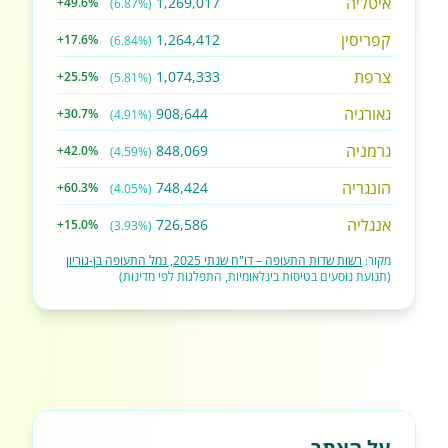
איטליה
1,269,017
+49.6%
(6.87%)
קפריסין
1,264,412
+17.6%
(6.84%)
צרפת
1,074,333
+25.5%
(5.81%)
גאורגיה
908,644
+30.7%
(4.91%)
גרמניה
848,069
+42.0%
(4.59%)
הונגריה
748,424
+60.3%
(4.05%)
אנגליה
726,586
+15.0%
(3.93%)
מקור:
רשות שדות התעופה – דו"ח שנתי 2025, נמל התעופה בן-גוריון
(תנועת נוסעים בטיסות בינלאומיות, התפלגות לפי מדינות)