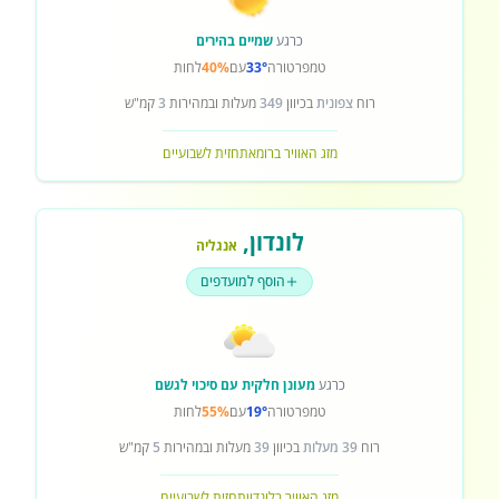
כרגע
שמיים בהירים
טמפרטורה
33°
עם
40%
לחות
רוח
צפונית
בכיוון
349
מעלות ובמהירות
3
קמ"ש
מזג האוויר ברומא
תחזית לשבועיים
לונדון
,
אנגליה
הוסף למועדפים
כרגע
מעונן חלקית עם סיכוי לגשם
טמפרטורה
19°
עם
55%
לחות
רוח
39 מעלות
בכיוון
39
מעלות ובמהירות
5
קמ"ש
מזג האוויר בלונדון
תחזית לשבועיים