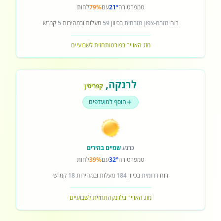
טמפרטורה
21°
עם
79%
לחות
רוח
מזרח-צפון מזרחית
בכיוון
59
מעלות ובמהירות
5
קמ"ש
מזג האוויר בפורטו
תחזית לשבועיים
לרנקה
,
קפריסין
הוסף למועדפים
כרגע
שמיים בהירים
טמפרטורה
32°
עם
39%
לחות
רוח
דרומית
בכיוון
184
מעלות ובמהירות
18
קמ"ש
מזג האוויר בלרנקה
תחזית לשבועיים