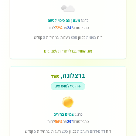
כרגע
מעונן עם סיכוי לגשם
טמפרטורה
24°
עם
72%
לחות
רוח
צפונית
בכיוון
350
מעלות ובמהירות
8
קמ"ש
מזג האוויר בברלין
תחזית לשבועיים
ברצלונה
,
ספרד
הוסף למועדפים
כרגע
שמיים בהירים
טמפרטורה
29°
עם
56%
לחות
רוח
דרום-דרום מערבית
בכיוון
205
מעלות ובמהירות
5
קמ"ש