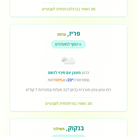
מזג האוויר בברצלונה
תחזית לשבועיים
פריז
,
צרפת
הוסף למועדפים
כרגע
מעונן עם סיכוי לגשם
טמפרטורה
23°
עם
69%
לחות
רוח
צפון-צפון מערבית
בכיוון
327
מעלות ובמהירות
7
קמ"ש
מזג האוויר בפריז
תחזית לשבועיים
בנקוק
,
תאילנד