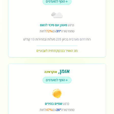
הוסף למועדפים
כרגע
מעונן עם סיכוי לגשם
טמפרטורה
31°
עם
72%
לחות
רוח
דרום מערבית
בכיוון
235
מעלות ובמהירות
13
קמ"ש
מזג האוויר בבנקוק
תחזית לשבועיים
אומן
,
אוקראינה
הוסף למועדפים
כרגע
שמיים בהירים
טמפרטורה
26°
עם
47%
לחות