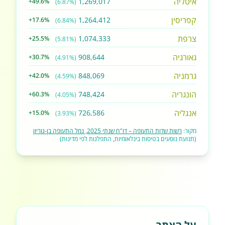
איטליה
1,269,017
+49.6%
(6.87%)
קפריסין
1,264,412
+17.6%
(6.84%)
צרפת
1,074,333
+25.5%
(5.81%)
גאורגיה
908,644
+30.7%
(4.91%)
גרמניה
848,069
+42.0%
(4.59%)
הונגריה
748,424
+60.3%
(4.05%)
אנגליה
726,586
+15.0%
(3.93%)
מקור:
רשות שדות התעופה – דו"ח שנתי 2025, נמל התעופה בן-גוריון
(תנועת נוסעים בטיסות בינלאומיות, התפלגות לפי מדינות)