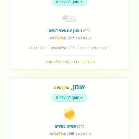
הוסף למועדפים
כרגע
מעונן עם סיכוי לגשם
טמפרטורה
31°
עם
72%
לחות
רוח
דרום מערבית
בכיוון
235
מעלות ובמהירות
13
קמ"ש
מזג האוויר בבנקוק
תחזית לשבועיים
אומן
,
אוקראינה
הוסף למועדפים
כרגע
שמיים בהירים
טמפרטורה
26°
עם
47%
לחות