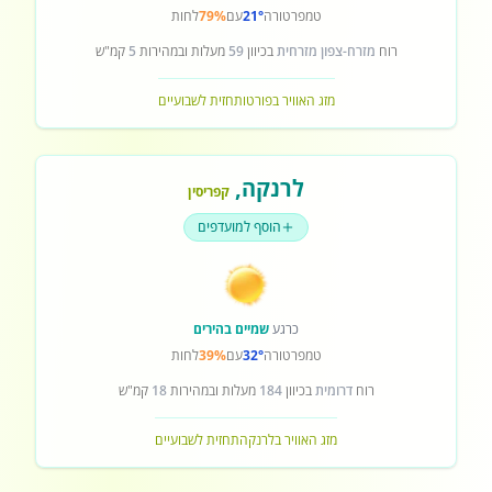
טמפרטורה
21°
עם
79%
לחות
רוח
מזרח-צפון מזרחית
בכיוון
59
מעלות ובמהירות
5
קמ"ש
מזג האוויר בפורטו
תחזית לשבועיים
לרנקה
,
קפריסין
הוסף למועדפים
כרגע
שמיים בהירים
טמפרטורה
32°
עם
39%
לחות
רוח
דרומית
בכיוון
184
מעלות ובמהירות
18
קמ"ש
מזג האוויר בלרנקה
תחזית לשבועיים