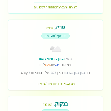
מזג האוויר בברצלונה
תחזית לשבועיים
פריז
,
צרפת
הוסף למועדפים
כרגע
מעונן עם סיכוי לגשם
טמפרטורה
23°
עם
69%
לחות
רוח
צפון-צפון מערבית
בכיוון
327
מעלות ובמהירות
7
קמ"ש
מזג האוויר בפריז
תחזית לשבועיים
בנקוק
,
תאילנד