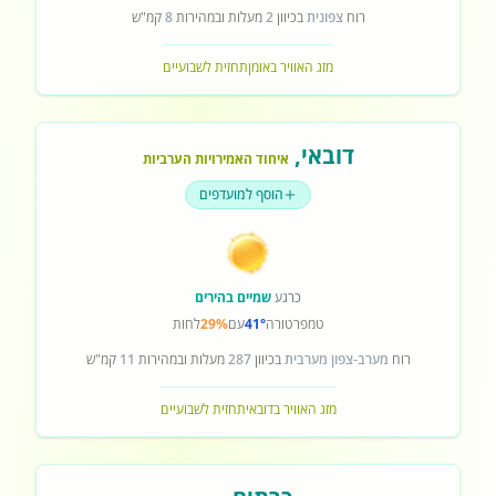
רוח
צפונית
בכיוון
2
מעלות ובמהירות
8
קמ"ש
מזג האוויר באומן
תחזית לשבועיים
דובאי
,
איחוד האמירויות הערביות
הוסף למועדפים
כרגע
שמיים בהירים
טמפרטורה
41°
עם
29%
לחות
רוח
מערב-צפון מערבית
בכיוון
287
מעלות ובמהירות
11
קמ"ש
מזג האוויר בדובאי
תחזית לשבועיים