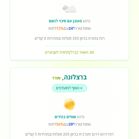
כרגע
מעונן עם סיכוי לגשם
טמפרטורה
24°
עם
72%
לחות
רוח
צפונית
בכיוון
350
מעלות ובמהירות
8
קמ"ש
מזג האוויר בברלין
תחזית לשבועיים
ברצלונה
,
ספרד
הוסף למועדפים
כרגע
שמיים בהירים
טמפרטורה
29°
עם
56%
לחות
רוח
דרום-דרום מערבית
בכיוון
205
מעלות ובמהירות
5
קמ"ש