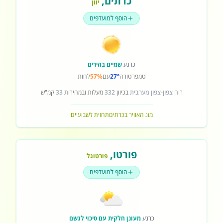
כרתים
,
יוון
הוסף למועדפים
כרגע
שמיים בהירים
טמפרטורה
27°
עם
57%
לחות
רוח
צפון-צפון מערבית
בכיוון
332
מעלות ובמהירות
33
קמ"ש
מזג האוויר בכרתים
תחזית לשבועיים
פורטו
,
פורטוגל
הוסף למועדפים
כרגע
מעונן חלקית עם סיכוי לגשם