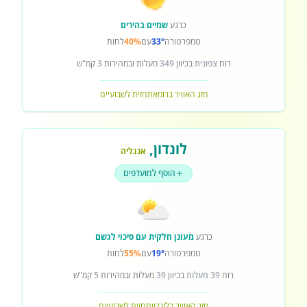
כרגע
שמיים בהירים
טמפרטורה
33°
עם
40%
לחות
רוח
צפונית
בכיוון
349
מעלות ובמהירות
3
קמ"ש
מזג האוויר ברומא
תחזית לשבועיים
לונדון
,
אנגליה
הוסף למועדפים
כרגע
מעונן חלקית עם סיכוי לגשם
טמפרטורה
19°
עם
55%
לחות
רוח
39 מעלות
בכיוון
39
מעלות ובמהירות
5
קמ"ש
מזג האוויר בלונדון
תחזית לשבועיים