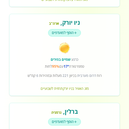
ניו יורק
,
ארה"ב
הוסף למועדפים
כרגע
שמיים בהירים
טמפרטורה
17°
עם
95%
לחות
רוח
דרום מערבית
בכיוון
221
מעלות ובמהירות
6
קמ"ש
מזג האוויר בניו יורק
תחזית לשבועיים
ברלין
,
גרמניה
הוסף למועדפים