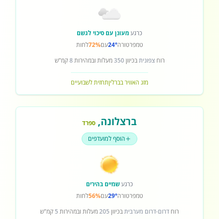
כרגע
מעונן עם סיכוי לגשם
טמפרטורה
24°
עם
72%
לחות
רוח
צפונית
בכיוון
350
מעלות ובמהירות
8
קמ"ש
מזג האוויר בברלין
תחזית לשבועיים
ברצלונה
,
ספרד
הוסף למועדפים
כרגע
שמיים בהירים
טמפרטורה
29°
עם
56%
לחות
רוח
דרום-דרום מערבית
בכיוון
205
מעלות ובמהירות
5
קמ"ש