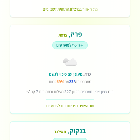
מזג האוויר בברצלונה
תחזית לשבועיים
פריז
,
צרפת
הוסף למועדפים
כרגע
מעונן עם סיכוי לגשם
טמפרטורה
23°
עם
69%
לחות
רוח
צפון-צפון מערבית
בכיוון
327
מעלות ובמהירות
7
קמ"ש
מזג האוויר בפריז
תחזית לשבועיים
בנקוק
,
תאילנד