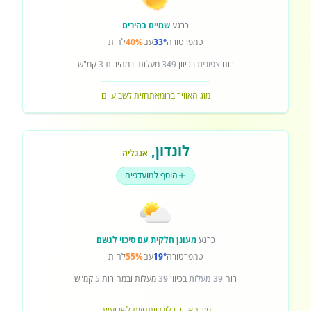
כרגע
שמיים בהירים
טמפרטורה
33°
עם
40%
לחות
רוח
צפונית
בכיוון
349
מעלות ובמהירות
3
קמ"ש
מזג האוויר ברומא
תחזית לשבועיים
לונדון
,
אנגליה
הוסף למועדפים
כרגע
מעונן חלקית עם סיכוי לגשם
טמפרטורה
19°
עם
55%
לחות
רוח
39 מעלות
בכיוון
39
מעלות ובמהירות
5
קמ"ש
מזג האוויר בלונדון
תחזית לשבועיים