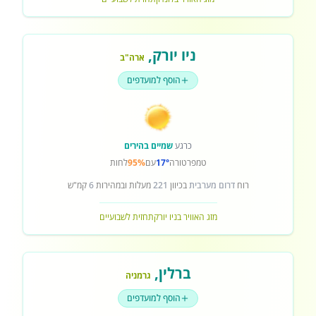
ניו יורק
,
ארה"ב
הוסף למועדפים
כרגע
שמיים בהירים
טמפרטורה
17°
עם
95%
לחות
רוח
דרום מערבית
בכיוון
221
מעלות ובמהירות
6
קמ"ש
מזג האוויר בניו יורק
תחזית לשבועיים
ברלין
,
גרמניה
הוסף למועדפים