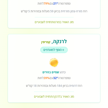
טמפרטורה
21°
עם
79%
לחות
רוח
מזרח-צפון מזרחית
בכיוון
59
מעלות ובמהירות
5
קמ"ש
מזג האוויר בפורטו
תחזית לשבועיים
לרנקה
,
קפריסין
הוסף למועדפים
כרגע
שמיים בהירים
טמפרטורה
32°
עם
39%
לחות
רוח
דרומית
בכיוון
184
מעלות ובמהירות
18
קמ"ש
מזג האוויר בלרנקה
תחזית לשבועיים