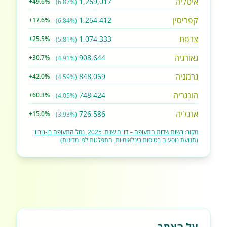
איטליה
1,269,017
+49.6%
(6.87%)
קפריסין
1,264,412
+17.6%
(6.84%)
צרפת
1,074,333
+25.5%
(5.81%)
גאורגיה
908,644
+30.7%
(4.91%)
גרמניה
848,069
+42.0%
(4.59%)
הונגריה
748,424
+60.3%
(4.05%)
אנגליה
726,586
+15.0%
(3.93%)
מקור:
רשות שדות התעופה – דו"ח שנתי 2025, נמל התעופה בן-גוריון
(תנועת נוסעים בטיסות בינלאומיות, התפלגות לפי מדינות)