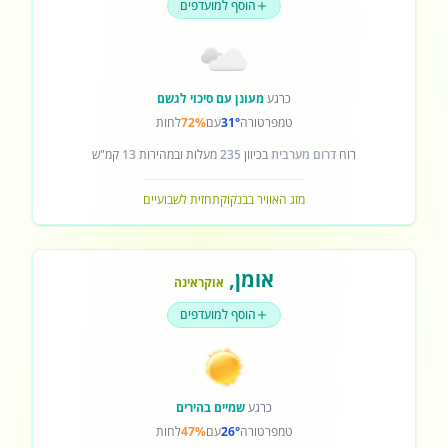
הוסף למועדפים
כרגע
מעונן עם סיכוי לגשם
טמפרטורה
31°
עם
72%
לחות
רוח
דרום מערבית
בכיוון
235
מעלות ובמהירות
13
קמ"ש
מזג האוויר בבנקוק
תחזית לשבועיים
אומן
,
אוקראינה
הוסף למועדפים
כרגע
שמיים בהירים
טמפרטורה
26°
עם
47%
לחות