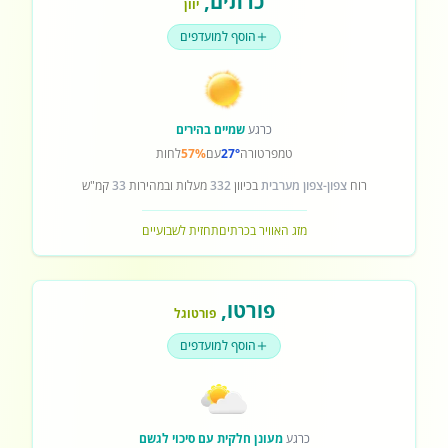
כרתים
,
יוון
הוסף למועדפים
כרגע
שמיים בהירים
טמפרטורה
27°
עם
57%
לחות
רוח
צפון-צפון מערבית
בכיוון
332
מעלות ובמהירות
33
קמ"ש
מזג האוויר בכרתים
תחזית לשבועיים
פורטו
,
פורטוגל
הוסף למועדפים
כרגע
מעונן חלקית עם סיכוי לגשם