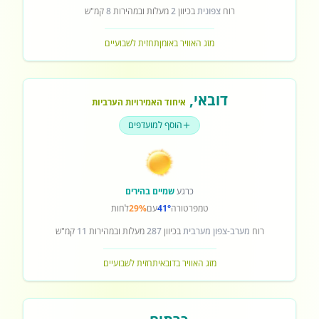
רוח
צפונית
בכיוון
2
מעלות ובמהירות
8
קמ"ש
מזג האוויר באומן
תחזית לשבועיים
דובאי
,
איחוד האמירויות הערביות
הוסף למועדפים
כרגע
שמיים בהירים
טמפרטורה
41°
עם
29%
לחות
רוח
מערב-צפון מערבית
בכיוון
287
מעלות ובמהירות
11
קמ"ש
מזג האוויר בדובאי
תחזית לשבועיים