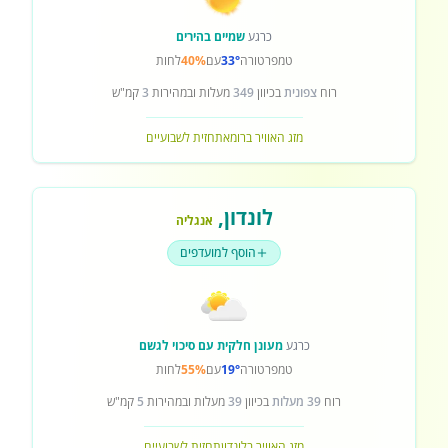
כרגע
שמיים בהירים
טמפרטורה
33°
עם
40%
לחות
רוח
צפונית
בכיוון
349
מעלות ובמהירות
3
קמ"ש
מזג האוויר ברומא
תחזית לשבועיים
לונדון
,
אנגליה
הוסף למועדפים
כרגע
מעונן חלקית עם סיכוי לגשם
טמפרטורה
19°
עם
55%
לחות
רוח
39 מעלות
בכיוון
39
מעלות ובמהירות
5
קמ"ש
מזג האוויר בלונדון
תחזית לשבועיים