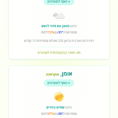
הוסף למועדפים
כרגע
מעונן עם סיכוי לגשם
טמפרטורה
31°
עם
72%
לחות
רוח
דרום מערבית
בכיוון
235
מעלות ובמהירות
13
קמ"ש
מזג האוויר בבנקוק
תחזית לשבועיים
אומן
,
אוקראינה
הוסף למועדפים
כרגע
שמיים בהירים
טמפרטורה
26°
עם
47%
לחות