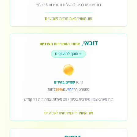
רוח
צפונית
בכיוון
2
מעלות ובמהירות
8
קמ"ש
מזג האוויר באומן
תחזית לשבועיים
דובאי
,
איחוד האמירויות הערביות
הוסף למועדפים
כרגע
שמיים בהירים
טמפרטורה
41°
עם
29%
לחות
רוח
מערב-צפון מערבית
בכיוון
287
מעלות ובמהירות
11
קמ"ש
מזג האוויר בדובאי
תחזית לשבועיים