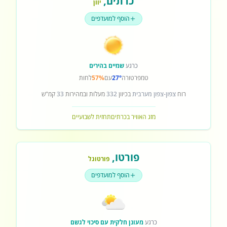
כרתים
,
יוון
הוסף למועדפים
כרגע
שמיים בהירים
טמפרטורה
27°
עם
57%
לחות
רוח
צפון-צפון מערבית
בכיוון
332
מעלות ובמהירות
33
קמ"ש
מזג האוויר בכרתים
תחזית לשבועיים
פורטו
,
פורטוגל
הוסף למועדפים
כרגע
מעונן חלקית עם סיכוי לגשם