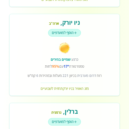
ניו יורק
,
ארה"ב
הוסף למועדפים
כרגע
שמיים בהירים
טמפרטורה
17°
עם
95%
לחות
רוח
דרום מערבית
בכיוון
221
מעלות ובמהירות
6
קמ"ש
מזג האוויר בניו יורק
תחזית לשבועיים
ברלין
,
גרמניה
הוסף למועדפים