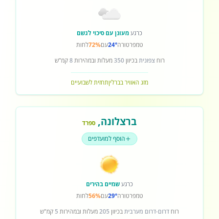
כרגע
מעונן עם סיכוי לגשם
טמפרטורה
24°
עם
72%
לחות
רוח
צפונית
בכיוון
350
מעלות ובמהירות
8
קמ"ש
מזג האוויר בברלין
תחזית לשבועיים
ברצלונה
,
ספרד
הוסף למועדפים
כרגע
שמיים בהירים
טמפרטורה
29°
עם
56%
לחות
רוח
דרום-דרום מערבית
בכיוון
205
מעלות ובמהירות
5
קמ"ש