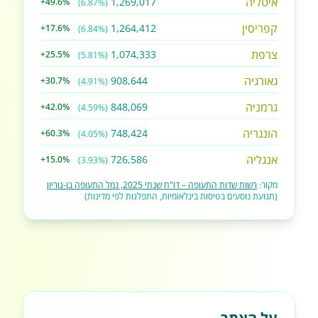
איטליה
1,269,017
+49.6%
(6.87%)
קפריסין
1,264,412
+17.6%
(6.84%)
צרפת
1,074,333
+25.5%
(5.81%)
גאורגיה
908,644
+30.7%
(4.91%)
גרמניה
848,069
+42.0%
(4.59%)
הונגריה
748,424
+60.3%
(4.05%)
אנגליה
726,586
+15.0%
(3.93%)
מקור:
רשות שדות התעופה – דו"ח שנתי 2025, נמל התעופה בן-גוריון
(תנועת נוסעים בטיסות בינלאומיות, התפלגות לפי מדינות)