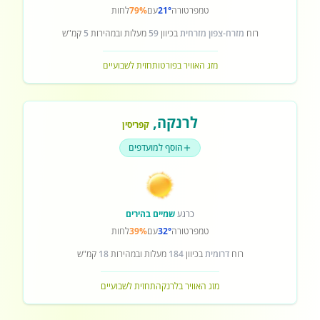
טמפרטורה
21°
עם
79%
לחות
רוח
מזרח-צפון מזרחית
בכיוון
59
מעלות ובמהירות
5
קמ"ש
מזג האוויר בפורטו
תחזית לשבועיים
לרנקה
,
קפריסין
הוסף למועדפים
כרגע
שמיים בהירים
טמפרטורה
32°
עם
39%
לחות
רוח
דרומית
בכיוון
184
מעלות ובמהירות
18
קמ"ש
מזג האוויר בלרנקה
תחזית לשבועיים