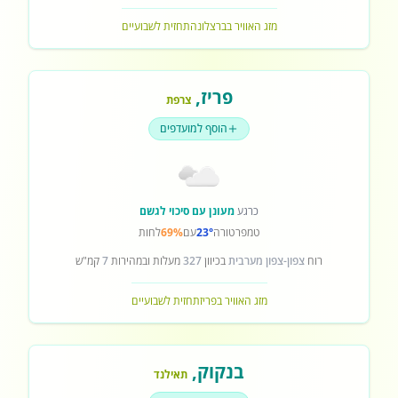
מזג האוויר בברצלונה
תחזית לשבועיים
פריז
,
צרפת
הוסף למועדפים
כרגע
מעונן עם סיכוי לגשם
טמפרטורה
23°
עם
69%
לחות
רוח
צפון-צפון מערבית
בכיוון
327
מעלות ובמהירות
7
קמ"ש
מזג האוויר בפריז
תחזית לשבועיים
בנקוק
,
תאילנד