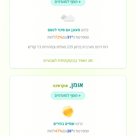
הוסף למועדפים
כרגע
מעונן עם סיכוי לגשם
טמפרטורה
31°
עם
72%
לחות
רוח
דרום מערבית
בכיוון
235
מעלות ובמהירות
13
קמ"ש
מזג האוויר בבנקוק
תחזית לשבועיים
אומן
,
אוקראינה
הוסף למועדפים
כרגע
שמיים בהירים
טמפרטורה
26°
עם
47%
לחות