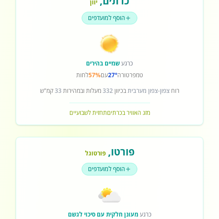
כרתים
,
יוון
הוסף למועדפים
כרגע
שמיים בהירים
טמפרטורה
27°
עם
57%
לחות
רוח
צפון-צפון מערבית
בכיוון
332
מעלות ובמהירות
33
קמ"ש
מזג האוויר בכרתים
תחזית לשבועיים
פורטו
,
פורטוגל
הוסף למועדפים
כרגע
מעונן חלקית עם סיכוי לגשם