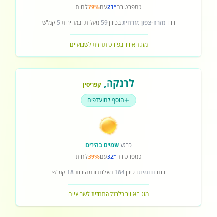
טמפרטורה
21°
עם
79%
לחות
רוח
מזרח-צפון מזרחית
בכיוון
59
מעלות ובמהירות
5
קמ"ש
מזג האוויר בפורטו
תחזית לשבועיים
לרנקה
,
קפריסין
הוסף למועדפים
כרגע
שמיים בהירים
טמפרטורה
32°
עם
39%
לחות
רוח
דרומית
בכיוון
184
מעלות ובמהירות
18
קמ"ש
מזג האוויר בלרנקה
תחזית לשבועיים