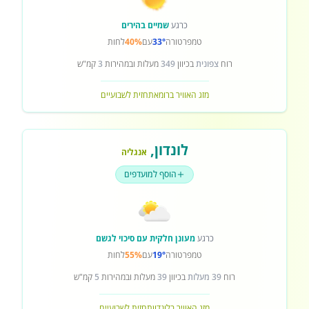
כרגע
שמיים בהירים
טמפרטורה
33°
עם
40%
לחות
רוח
צפונית
בכיוון
349
מעלות ובמהירות
3
קמ"ש
מזג האוויר ברומא
תחזית לשבועיים
לונדון
,
אנגליה
הוסף למועדפים
כרגע
מעונן חלקית עם סיכוי לגשם
טמפרטורה
19°
עם
55%
לחות
רוח
39 מעלות
בכיוון
39
מעלות ובמהירות
5
קמ"ש
מזג האוויר בלונדון
תחזית לשבועיים