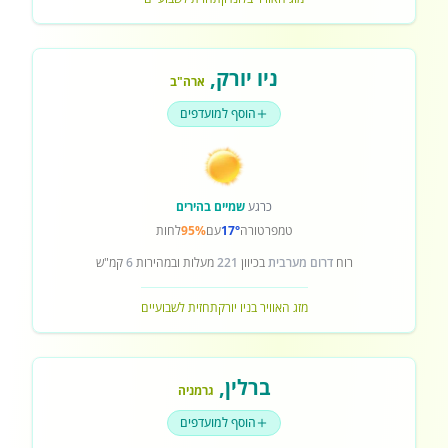
ניו יורק
,
ארה"ב
הוסף למועדפים
כרגע
שמיים בהירים
טמפרטורה
17°
עם
95%
לחות
רוח
דרום מערבית
בכיוון
221
מעלות ובמהירות
6
קמ"ש
מזג האוויר בניו יורק
תחזית לשבועיים
ברלין
,
גרמניה
הוסף למועדפים