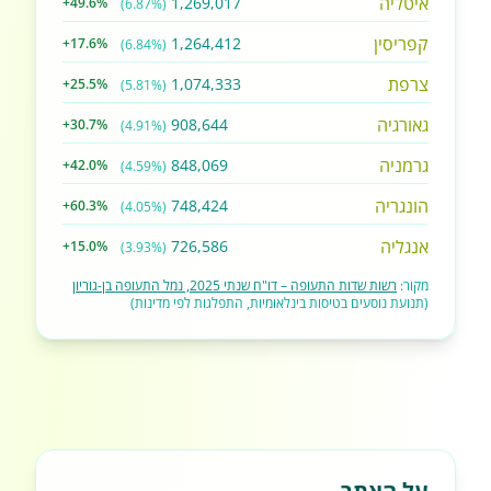
איטליה
1,269,017
+49.6%
(6.87%)
קפריסין
1,264,412
+17.6%
(6.84%)
צרפת
1,074,333
+25.5%
(5.81%)
גאורגיה
908,644
+30.7%
(4.91%)
גרמניה
848,069
+42.0%
(4.59%)
הונגריה
748,424
+60.3%
(4.05%)
אנגליה
726,586
+15.0%
(3.93%)
מקור:
רשות שדות התעופה – דו"ח שנתי 2025, נמל התעופה בן-גוריון
(תנועת נוסעים בטיסות בינלאומיות, התפלגות לפי מדינות)