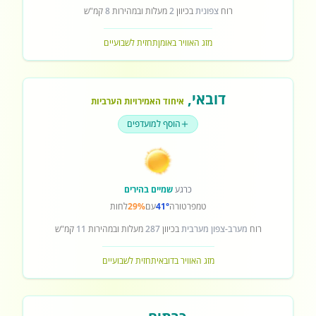
רוח
צפונית
בכיוון
2
מעלות ובמהירות
8
קמ"ש
מזג האוויר באומן
תחזית לשבועיים
דובאי
,
איחוד האמירויות הערביות
הוסף למועדפים
כרגע
שמיים בהירים
טמפרטורה
41°
עם
29%
לחות
רוח
מערב-צפון מערבית
בכיוון
287
מעלות ובמהירות
11
קמ"ש
מזג האוויר בדובאי
תחזית לשבועיים