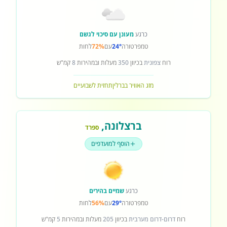
כרגע
מעונן עם סיכוי לגשם
טמפרטורה
24°
עם
72%
לחות
רוח
צפונית
בכיוון
350
מעלות ובמהירות
8
קמ"ש
מזג האוויר בברלין
תחזית לשבועיים
ברצלונה
,
ספרד
הוסף למועדפים
כרגע
שמיים בהירים
טמפרטורה
29°
עם
56%
לחות
רוח
דרום-דרום מערבית
בכיוון
205
מעלות ובמהירות
5
קמ"ש