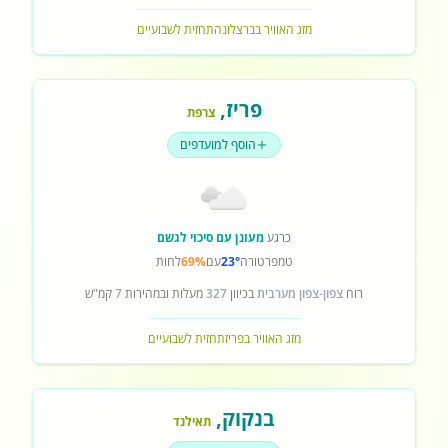
מזג האוויר בברצלונה
תחזית לשבועיים
פריז
,
צרפת
הוסף למועדפים
כרגע
מעונן עם סיכוי לגשם
טמפרטורה
23°
עם
69%
לחות
רוח
צפון-צפון מערבית
בכיוון
327
מעלות ובמהירות
7
קמ"ש
מזג האוויר בפריז
תחזית לשבועיים
בנקוק
,
תאילנד