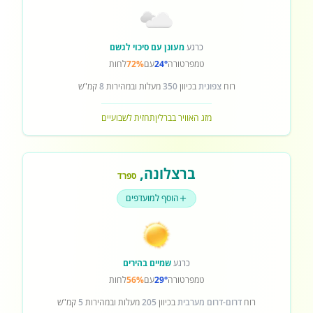
כרגע
מעונן עם סיכוי לגשם
טמפרטורה
24°
עם
72%
לחות
רוח
צפונית
בכיוון
350
מעלות ובמהירות
8
קמ"ש
מזג האוויר בברלין
תחזית לשבועיים
ברצלונה
,
ספרד
הוסף למועדפים
כרגע
שמיים בהירים
טמפרטורה
29°
עם
56%
לחות
רוח
דרום-דרום מערבית
בכיוון
205
מעלות ובמהירות
5
קמ"ש