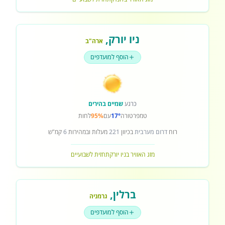
ניו יורק
,
ארה"ב
הוסף למועדפים
כרגע
שמיים בהירים
טמפרטורה
17°
עם
95%
לחות
רוח
דרום מערבית
בכיוון
221
מעלות ובמהירות
6
קמ"ש
מזג האוויר בניו יורק
תחזית לשבועיים
ברלין
,
גרמניה
הוסף למועדפים