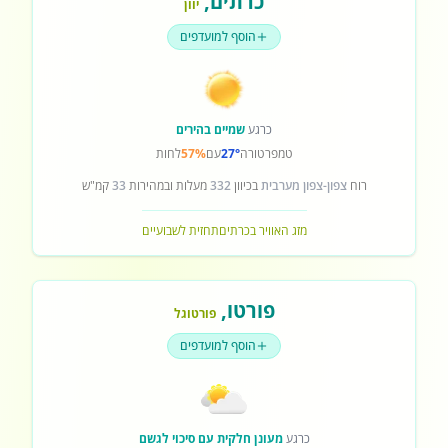
כרתים
,
יוון
הוסף למועדפים
כרגע
שמיים בהירים
טמפרטורה
27°
עם
57%
לחות
רוח
צפון-צפון מערבית
בכיוון
332
מעלות ובמהירות
33
קמ"ש
מזג האוויר בכרתים
תחזית לשבועיים
פורטו
,
פורטוגל
הוסף למועדפים
כרגע
מעונן חלקית עם סיכוי לגשם