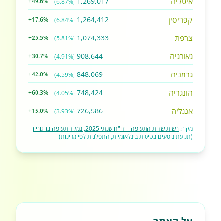
איטליה
1,269,017
+49.6%
(6.87%)
קפריסין
1,264,412
+17.6%
(6.84%)
צרפת
1,074,333
+25.5%
(5.81%)
גאורגיה
908,644
+30.7%
(4.91%)
גרמניה
848,069
+42.0%
(4.59%)
הונגריה
748,424
+60.3%
(4.05%)
אנגליה
726,586
+15.0%
(3.93%)
מקור:
רשות שדות התעופה – דו"ח שנתי 2025, נמל התעופה בן-גוריון
(תנועת נוסעים בטיסות בינלאומיות, התפלגות לפי מדינות)