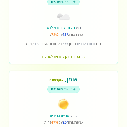
הוסף למועדפים
כרגע
מעונן עם סיכוי לגשם
טמפרטורה
31°
עם
72%
לחות
רוח
דרום מערבית
בכיוון
235
מעלות ובמהירות
13
קמ"ש
מזג האוויר בבנקוק
תחזית לשבועיים
אומן
,
אוקראינה
הוסף למועדפים
כרגע
שמיים בהירים
טמפרטורה
26°
עם
47%
לחות