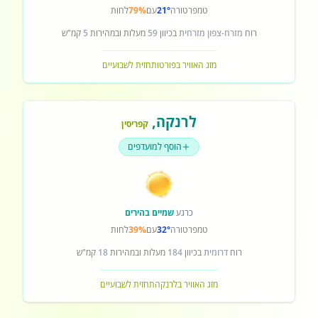
טמפרטורה
21°
עם
79%
לחות
רוח
מזרח-צפון מזרחית
בכיוון
59
מעלות ובמהירות
5
קמ"ש
מזג האוויר בפורטו
תחזית לשבועיים
לרנקה
,
קפריסין
הוסף למועדפים
כרגע
שמיים בהירים
טמפרטורה
32°
עם
39%
לחות
רוח
דרומית
בכיוון
184
מעלות ובמהירות
18
קמ"ש
מזג האוויר בלרנקה
תחזית לשבועיים