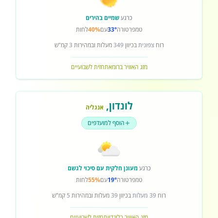
כרגע
שמיים בהירים
טמפרטורה
33°
עם
40%
לחות
רוח
צפונית
בכיוון
349
מעלות ובמהירות
3
קמ"ש
מזג האוויר ברומא
תחזית לשבועיים
לונדון
,
אנגליה
הוסף למועדפים
כרגע
מעונן חלקית עם סיכוי לגשם
טמפרטורה
19°
עם
55%
לחות
רוח
39 מעלות
בכיוון
39
מעלות ובמהירות
5
קמ"ש
מזג האוויר בלונדון
תחזית לשבועיים