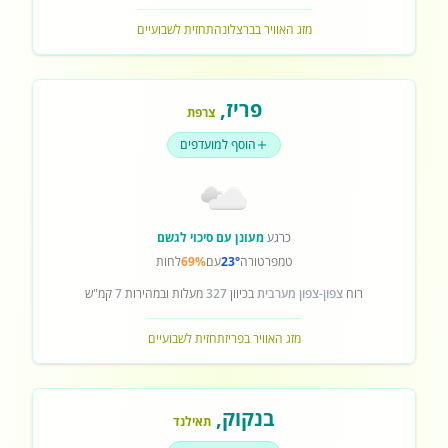
מזג האוויר בברצלונה
תחזית לשבועיים
פריז
,
צרפת
הוסף למועדפים
כרגע
מעונן עם סיכוי לגשם
טמפרטורה
23°
עם
69%
לחות
רוח
צפון-צפון מערבית
בכיוון
327
מעלות ובמהירות
7
קמ"ש
מזג האוויר בפריז
תחזית לשבועיים
בנקוק
,
תאילנד