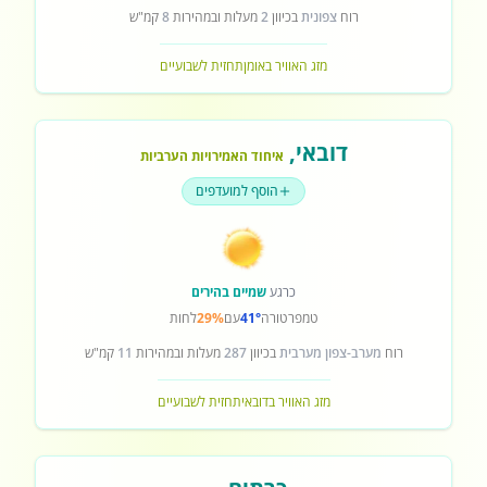
רוח
צפונית
בכיוון
2
מעלות ובמהירות
8
קמ"ש
מזג האוויר באומן
תחזית לשבועיים
דובאי
,
איחוד האמירויות הערביות
הוסף למועדפים
כרגע
שמיים בהירים
טמפרטורה
41°
עם
29%
לחות
רוח
מערב-צפון מערבית
בכיוון
287
מעלות ובמהירות
11
קמ"ש
מזג האוויר בדובאי
תחזית לשבועיים