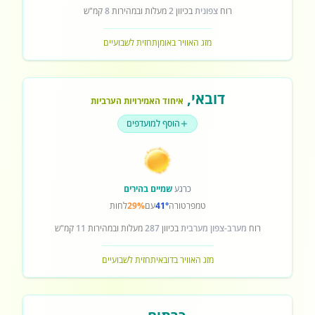
רוח
צפונית
בכיוון
2
מעלות ובמהירות
8
קמ"ש
מזג האוויר באומן
תחזית לשבועיים
דובאי
,
איחוד האמירויות הערביות
הוסף למועדפים
כרגע
שמיים בהירים
טמפרטורה
41°
עם
29%
לחות
רוח
מערב-צפון מערבית
בכיוון
287
מעלות ובמהירות
11
קמ"ש
מזג האוויר בדובאי
תחזית לשבועיים