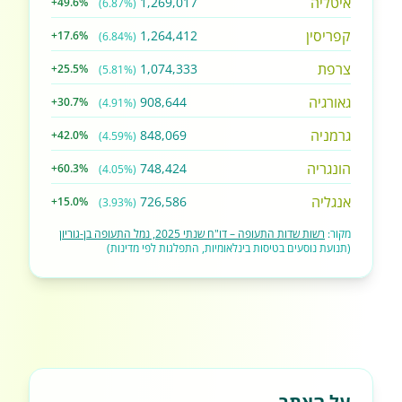
איטליה
1,269,017
+49.6%
(6.87%)
קפריסין
1,264,412
+17.6%
(6.84%)
צרפת
1,074,333
+25.5%
(5.81%)
גאורגיה
908,644
+30.7%
(4.91%)
גרמניה
848,069
+42.0%
(4.59%)
הונגריה
748,424
+60.3%
(4.05%)
אנגליה
726,586
+15.0%
(3.93%)
מקור:
רשות שדות התעופה – דו"ח שנתי 2025, נמל התעופה בן-גוריון
(תנועת נוסעים בטיסות בינלאומיות, התפלגות לפי מדינות)