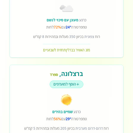
כרגע
מעונן עם סיכוי לגשם
טמפרטורה
24°
עם
72%
לחות
רוח
צפונית
בכיוון
350
מעלות ובמהירות
8
קמ"ש
מזג האוויר בברלין
תחזית לשבועיים
ברצלונה
,
ספרד
הוסף למועדפים
כרגע
שמיים בהירים
טמפרטורה
29°
עם
56%
לחות
רוח
דרום-דרום מערבית
בכיוון
205
מעלות ובמהירות
5
קמ"ש