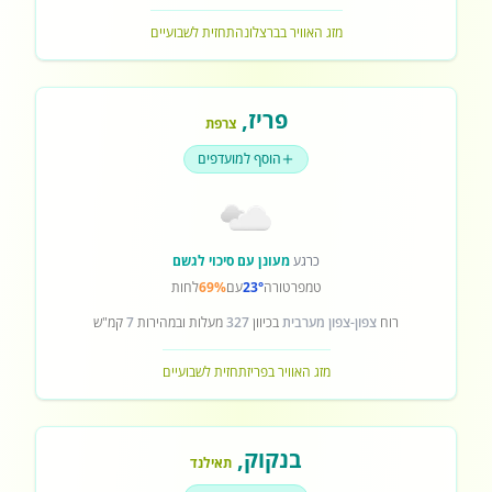
מזג האוויר בברצלונה
תחזית לשבועיים
פריז
,
צרפת
הוסף למועדפים
כרגע
מעונן עם סיכוי לגשם
טמפרטורה
23°
עם
69%
לחות
רוח
צפון-צפון מערבית
בכיוון
327
מעלות ובמהירות
7
קמ"ש
מזג האוויר בפריז
תחזית לשבועיים
בנקוק
,
תאילנד