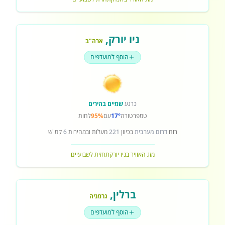
ניו יורק
,
ארה"ב
הוסף למועדפים
כרגע
שמיים בהירים
טמפרטורה
17°
עם
95%
לחות
רוח
דרום מערבית
בכיוון
221
מעלות ובמהירות
6
קמ"ש
מזג האוויר בניו יורק
תחזית לשבועיים
ברלין
,
גרמניה
הוסף למועדפים