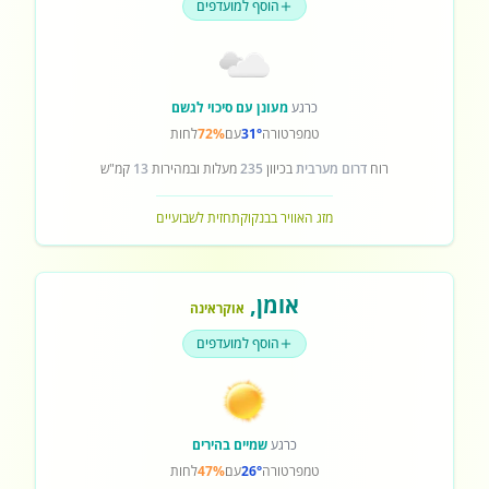
הוסף למועדפים
כרגע
מעונן עם סיכוי לגשם
טמפרטורה
31°
עם
72%
לחות
רוח
דרום מערבית
בכיוון
235
מעלות ובמהירות
13
קמ"ש
מזג האוויר בבנקוק
תחזית לשבועיים
אומן
,
אוקראינה
הוסף למועדפים
כרגע
שמיים בהירים
טמפרטורה
26°
עם
47%
לחות