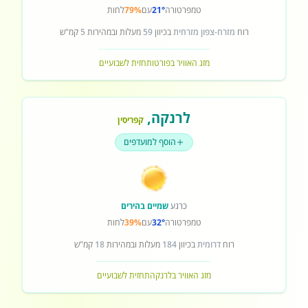
טמפרטורה
21°
עם
79%
לחות
רוח
מזרח-צפון מזרחית
בכיוון
59
מעלות ובמהירות
5
קמ"ש
מזג האוויר בפורטו
תחזית לשבועיים
לרנקה
,
קפריסין
הוסף למועדפים
כרגע
שמיים בהירים
טמפרטורה
32°
עם
39%
לחות
רוח
דרומית
בכיוון
184
מעלות ובמהירות
18
קמ"ש
מזג האוויר בלרנקה
תחזית לשבועיים