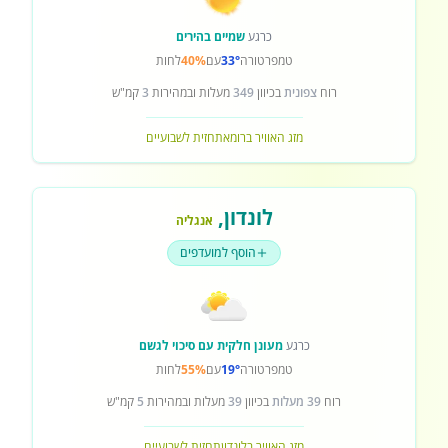
כרגע
שמיים בהירים
טמפרטורה
33°
עם
40%
לחות
רוח
צפונית
בכיוון
349
מעלות ובמהירות
3
קמ"ש
מזג האוויר ברומא
תחזית לשבועיים
לונדון
,
אנגליה
הוסף למועדפים
כרגע
מעונן חלקית עם סיכוי לגשם
טמפרטורה
19°
עם
55%
לחות
רוח
39 מעלות
בכיוון
39
מעלות ובמהירות
5
קמ"ש
מזג האוויר בלונדון
תחזית לשבועיים