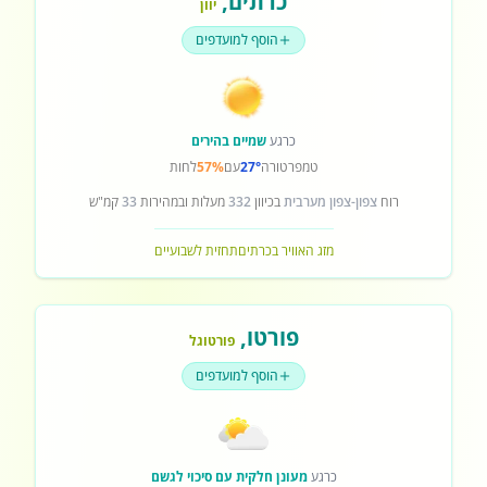
כרתים
,
יוון
הוסף למועדפים
כרגע
שמיים בהירים
טמפרטורה
27°
עם
57%
לחות
רוח
צפון-צפון מערבית
בכיוון
332
מעלות ובמהירות
33
קמ"ש
מזג האוויר בכרתים
תחזית לשבועיים
פורטו
,
פורטוגל
הוסף למועדפים
כרגע
מעונן חלקית עם סיכוי לגשם