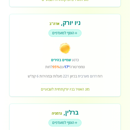
ניו יורק
,
ארה"ב
הוסף למועדפים
כרגע
שמיים בהירים
טמפרטורה
17°
עם
95%
לחות
רוח
דרום מערבית
בכיוון
221
מעלות ובמהירות
6
קמ"ש
מזג האוויר בניו יורק
תחזית לשבועיים
ברלין
,
גרמניה
הוסף למועדפים