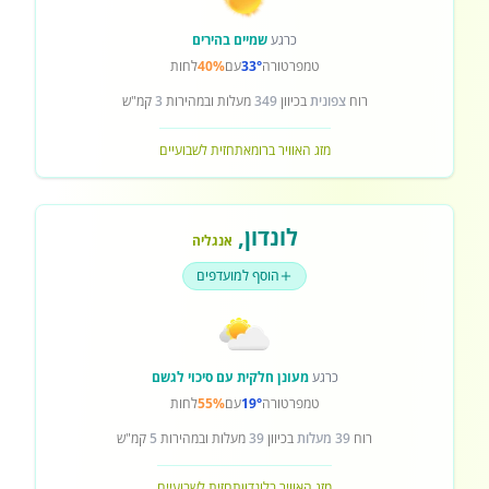
כרגע
שמיים בהירים
טמפרטורה
33°
עם
40%
לחות
רוח
צפונית
בכיוון
349
מעלות ובמהירות
3
קמ"ש
מזג האוויר ברומא
תחזית לשבועיים
לונדון
,
אנגליה
הוסף למועדפים
כרגע
מעונן חלקית עם סיכוי לגשם
טמפרטורה
19°
עם
55%
לחות
רוח
39 מעלות
בכיוון
39
מעלות ובמהירות
5
קמ"ש
מזג האוויר בלונדון
תחזית לשבועיים