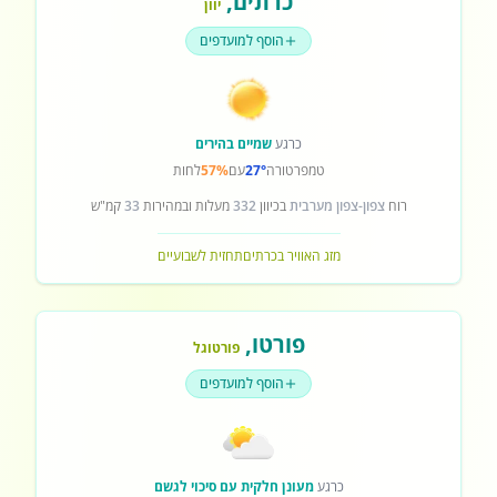
כרתים
,
יוון
הוסף למועדפים
כרגע
שמיים בהירים
טמפרטורה
27°
עם
57%
לחות
רוח
צפון-צפון מערבית
בכיוון
332
מעלות ובמהירות
33
קמ"ש
מזג האוויר בכרתים
תחזית לשבועיים
פורטו
,
פורטוגל
הוסף למועדפים
כרגע
מעונן חלקית עם סיכוי לגשם