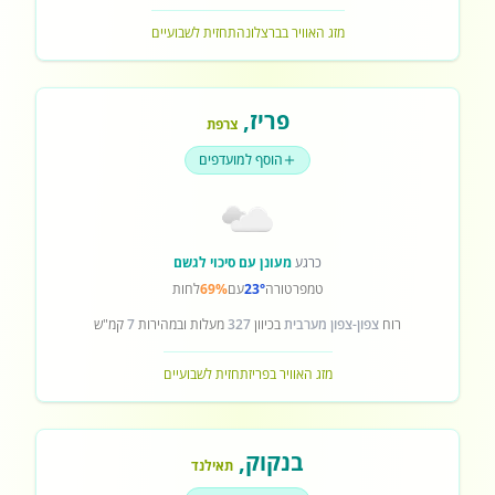
מזג האוויר בברצלונה
תחזית לשבועיים
פריז
,
צרפת
הוסף למועדפים
כרגע
מעונן עם סיכוי לגשם
טמפרטורה
23°
עם
69%
לחות
רוח
צפון-צפון מערבית
בכיוון
327
מעלות ובמהירות
7
קמ"ש
מזג האוויר בפריז
תחזית לשבועיים
בנקוק
,
תאילנד