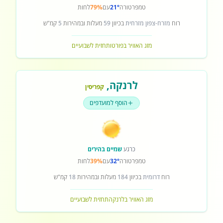
טמפרטורה
21°
עם
79%
לחות
רוח
מזרח-צפון מזרחית
בכיוון
59
מעלות ובמהירות
5
קמ"ש
מזג האוויר בפורטו
תחזית לשבועיים
לרנקה
,
קפריסין
הוסף למועדפים
כרגע
שמיים בהירים
טמפרטורה
32°
עם
39%
לחות
רוח
דרומית
בכיוון
184
מעלות ובמהירות
18
קמ"ש
מזג האוויר בלרנקה
תחזית לשבועיים