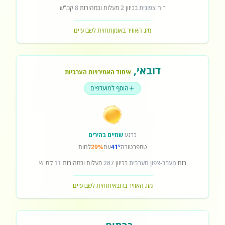
רוח
צפונית
בכיוון
2
מעלות ובמהירות
8
קמ"ש
מזג האוויר באומן
תחזית לשבועיים
דובאי
,
איחוד האמירויות הערביות
הוסף למועדפים
כרגע
שמיים בהירים
טמפרטורה
41°
עם
29%
לחות
רוח
מערב-צפון מערבית
בכיוון
287
מעלות ובמהירות
11
קמ"ש
מזג האוויר בדובאי
תחזית לשבועיים