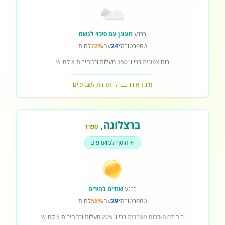
כרגע
מעונן עם סיכוי לגשם
טמפרטורה
24°
עם
72%
לחות
רוח
צפונית
בכיוון
350
מעלות ובמהירות
8
קמ"ש
מזג האוויר בברלין
תחזית לשבועיים
ברצלונה
,
ספרד
הוסף למועדפים
כרגע
שמיים בהירים
טמפרטורה
29°
עם
56%
לחות
רוח
דרום-דרום מערבית
בכיוון
205
מעלות ובמהירות
5
קמ"ש