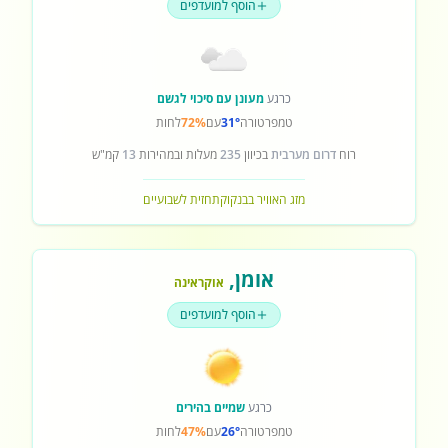
הוסף למועדפים
כרגע
מעונן עם סיכוי לגשם
טמפרטורה
31°
עם
72%
לחות
רוח
דרום מערבית
בכיוון
235
מעלות ובמהירות
13
קמ"ש
מזג האוויר בבנקוק
תחזית לשבועיים
אומן
,
אוקראינה
הוסף למועדפים
כרגע
שמיים בהירים
טמפרטורה
26°
עם
47%
לחות