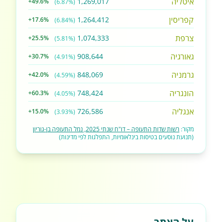
איטליה
1,269,017
+49.6%
(6.87%)
קפריסין
1,264,412
+17.6%
(6.84%)
צרפת
1,074,333
+25.5%
(5.81%)
גאורגיה
908,644
+30.7%
(4.91%)
גרמניה
848,069
+42.0%
(4.59%)
הונגריה
748,424
+60.3%
(4.05%)
אנגליה
726,586
+15.0%
(3.93%)
מקור:
רשות שדות התעופה – דו"ח שנתי 2025, נמל התעופה בן-גוריון
(תנועת נוסעים בטיסות בינלאומיות, התפלגות לפי מדינות)