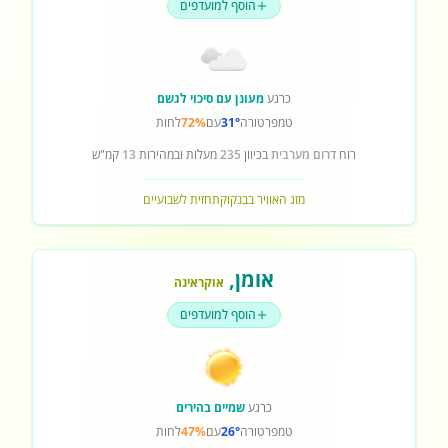
הוסף למועדפים
כרגע
מעונן עם סיכוי לגשם
טמפרטורה
31°
עם
72%
לחות
רוח
דרום מערבית
בכיוון
235
מעלות ובמהירות
13
קמ"ש
מזג האוויר בבנקוק
תחזית לשבועיים
אומן
,
אוקראינה
הוסף למועדפים
כרגע
שמיים בהירים
טמפרטורה
26°
עם
47%
לחות