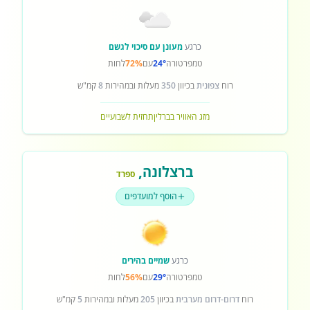
כרגע
מעונן עם סיכוי לגשם
טמפרטורה
24°
עם
72%
לחות
רוח
צפונית
בכיוון
350
מעלות ובמהירות
8
קמ"ש
מזג האוויר בברלין
תחזית לשבועיים
ברצלונה
,
ספרד
הוסף למועדפים
כרגע
שמיים בהירים
טמפרטורה
29°
עם
56%
לחות
רוח
דרום-דרום מערבית
בכיוון
205
מעלות ובמהירות
5
קמ"ש