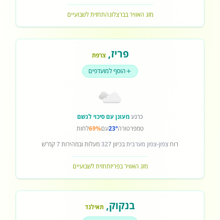
מזג האוויר בברצלונה
תחזית לשבועיים
פריז
,
צרפת
הוסף למועדפים
כרגע
מעונן עם סיכוי לגשם
טמפרטורה
23°
עם
69%
לחות
רוח
צפון-צפון מערבית
בכיוון
327
מעלות ובמהירות
7
קמ"ש
מזג האוויר בפריז
תחזית לשבועיים
בנקוק
,
תאילנד