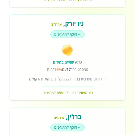
ניו יורק
,
ארה"ב
הוסף למועדפים
כרגע
שמיים בהירים
טמפרטורה
17°
עם
95%
לחות
רוח
דרום מערבית
בכיוון
221
מעלות ובמהירות
6
קמ"ש
מזג האוויר בניו יורק
תחזית לשבועיים
ברלין
,
גרמניה
הוסף למועדפים