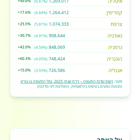
איטליה
1,269,017
+49.6%
(6.87%)
קפריסין
1,264,412
+17.6%
(6.84%)
צרפת
1,074,333
+25.5%
(5.81%)
גאורגיה
908,644
+30.7%
(4.91%)
גרמניה
848,069
+42.0%
(4.59%)
הונגריה
748,424
+60.3%
(4.05%)
אנגליה
726,586
+15.0%
(3.93%)
מקור:
רשות שדות התעופה – דו"ח שנתי 2025, נמל התעופה בן-גוריון
(תנועת נוסעים בטיסות בינלאומיות, התפלגות לפי מדינות)