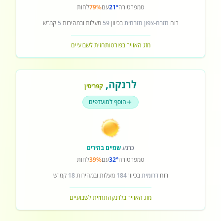
טמפרטורה
21°
עם
79%
לחות
רוח
מזרח-צפון מזרחית
בכיוון
59
מעלות ובמהירות
5
קמ"ש
מזג האוויר בפורטו
תחזית לשבועיים
לרנקה
,
קפריסין
הוסף למועדפים
כרגע
שמיים בהירים
טמפרטורה
32°
עם
39%
לחות
רוח
דרומית
בכיוון
184
מעלות ובמהירות
18
קמ"ש
מזג האוויר בלרנקה
תחזית לשבועיים