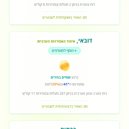
רוח
צפונית
בכיוון
2
מעלות ובמהירות
8
קמ"ש
מזג האוויר באומן
תחזית לשבועיים
דובאי
,
איחוד האמירויות הערביות
הוסף למועדפים
כרגע
שמיים בהירים
טמפרטורה
41°
עם
29%
לחות
רוח
מערב-צפון מערבית
בכיוון
287
מעלות ובמהירות
11
קמ"ש
מזג האוויר בדובאי
תחזית לשבועיים