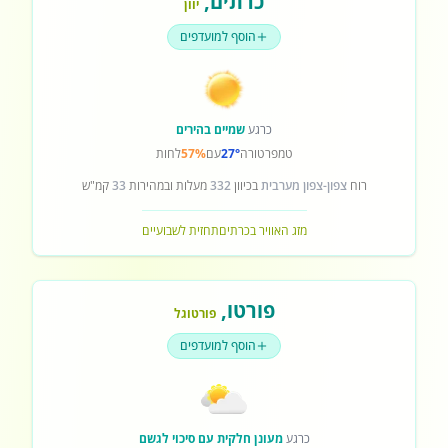
כרתים
,
יוון
הוסף למועדפים
כרגע
שמיים בהירים
טמפרטורה
27°
עם
57%
לחות
רוח
צפון-צפון מערבית
בכיוון
332
מעלות ובמהירות
33
קמ"ש
מזג האוויר בכרתים
תחזית לשבועיים
פורטו
,
פורטוגל
הוסף למועדפים
כרגע
מעונן חלקית עם סיכוי לגשם