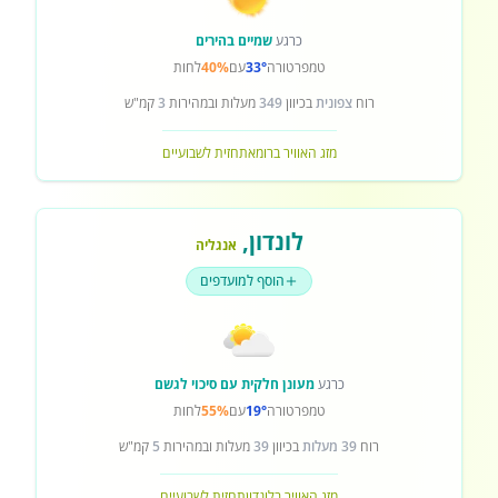
כרגע
שמיים בהירים
טמפרטורה
33°
עם
40%
לחות
רוח
צפונית
בכיוון
349
מעלות ובמהירות
3
קמ"ש
מזג האוויר ברומא
תחזית לשבועיים
לונדון
,
אנגליה
הוסף למועדפים
כרגע
מעונן חלקית עם סיכוי לגשם
טמפרטורה
19°
עם
55%
לחות
רוח
39 מעלות
בכיוון
39
מעלות ובמהירות
5
קמ"ש
מזג האוויר בלונדון
תחזית לשבועיים