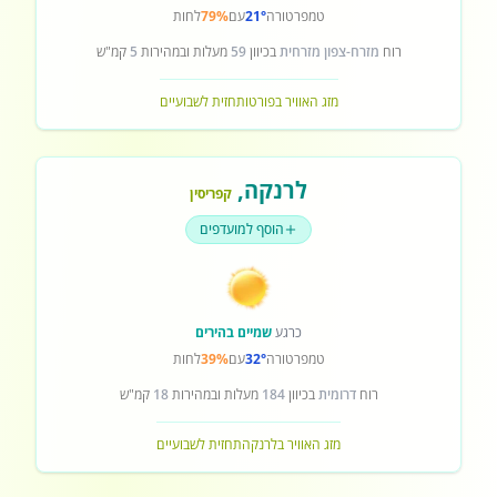
טמפרטורה
21°
עם
79%
לחות
רוח
מזרח-צפון מזרחית
בכיוון
59
מעלות ובמהירות
5
קמ"ש
מזג האוויר בפורטו
תחזית לשבועיים
לרנקה
,
קפריסין
הוסף למועדפים
כרגע
שמיים בהירים
טמפרטורה
32°
עם
39%
לחות
רוח
דרומית
בכיוון
184
מעלות ובמהירות
18
קמ"ש
מזג האוויר בלרנקה
תחזית לשבועיים