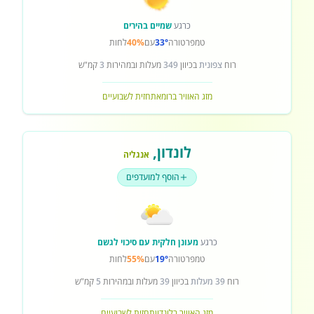
כרגע
שמיים בהירים
טמפרטורה
33°
עם
40%
לחות
רוח
צפונית
בכיוון
349
מעלות ובמהירות
3
קמ"ש
מזג האוויר ברומא
תחזית לשבועיים
לונדון
,
אנגליה
הוסף למועדפים
כרגע
מעונן חלקית עם סיכוי לגשם
טמפרטורה
19°
עם
55%
לחות
רוח
39 מעלות
בכיוון
39
מעלות ובמהירות
5
קמ"ש
מזג האוויר בלונדון
תחזית לשבועיים