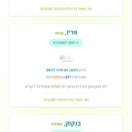
מזג האוויר בברצלונה
תחזית לשבועיים
פריז
,
צרפת
הוסף למועדפים
כרגע
מעונן עם סיכוי לגשם
טמפרטורה
23°
עם
69%
לחות
רוח
צפון-צפון מערבית
בכיוון
327
מעלות ובמהירות
7
קמ"ש
מזג האוויר בפריז
תחזית לשבועיים
בנקוק
,
תאילנד