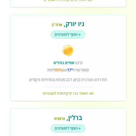
ניו יורק
,
ארה"ב
הוסף למועדפים
כרגע
שמיים בהירים
טמפרטורה
17°
עם
95%
לחות
רוח
דרום מערבית
בכיוון
221
מעלות ובמהירות
6
קמ"ש
מזג האוויר בניו יורק
תחזית לשבועיים
ברלין
,
גרמניה
הוסף למועדפים