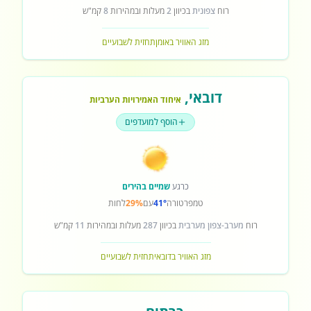
רוח
צפונית
בכיוון
2
מעלות ובמהירות
8
קמ"ש
מזג האוויר באומן
תחזית לשבועיים
דובאי
,
איחוד האמירויות הערביות
הוסף למועדפים
כרגע
שמיים בהירים
טמפרטורה
41°
עם
29%
לחות
רוח
מערב-צפון מערבית
בכיוון
287
מעלות ובמהירות
11
קמ"ש
מזג האוויר בדובאי
תחזית לשבועיים