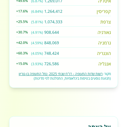
איטליה
1,269,017
+49.6%
(6.87%)
קפריסין
1,264,412
+17.6%
(6.84%)
צרפת
1,074,333
+25.5%
(5.81%)
גאורגיה
908,644
+30.7%
(4.91%)
גרמניה
848,069
+42.0%
(4.59%)
הונגריה
748,424
+60.3%
(4.05%)
אנגליה
726,586
+15.0%
(3.93%)
מקור:
רשות שדות התעופה – דו"ח שנתי 2025, נמל התעופה בן-גוריון
(תנועת נוסעים בטיסות בינלאומיות, התפלגות לפי מדינות)