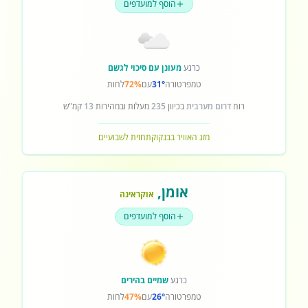
הוסף למועדפים
כרגע
מעונן עם סיכוי לגשם
טמפרטורה
31°
עם
72%
לחות
רוח
דרום מערבית
בכיוון
235
מעלות ובמהירות
13
קמ"ש
מזג האוויר בבנקוק
תחזית לשבועיים
אומן
,
אוקראינה
הוסף למועדפים
כרגע
שמיים בהירים
טמפרטורה
26°
עם
47%
לחות