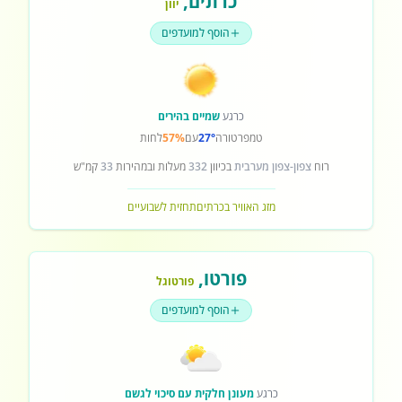
כרתים
,
יוון
הוסף למועדפים
כרגע
שמיים בהירים
טמפרטורה
27°
עם
57%
לחות
רוח
צפון-צפון מערבית
בכיוון
332
מעלות ובמהירות
33
קמ"ש
מזג האוויר בכרתים
תחזית לשבועיים
פורטו
,
פורטוגל
הוסף למועדפים
כרגע
מעונן חלקית עם סיכוי לגשם