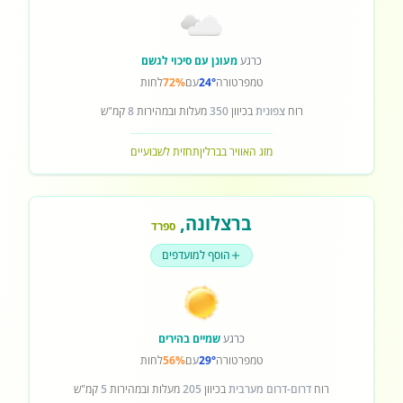
כרגע
מעונן עם סיכוי לגשם
טמפרטורה
24°
עם
72%
לחות
רוח
צפונית
בכיוון
350
מעלות ובמהירות
8
קמ"ש
מזג האוויר בברלין
תחזית לשבועיים
ברצלונה
,
ספרד
הוסף למועדפים
כרגע
שמיים בהירים
טמפרטורה
29°
עם
56%
לחות
רוח
דרום-דרום מערבית
בכיוון
205
מעלות ובמהירות
5
קמ"ש