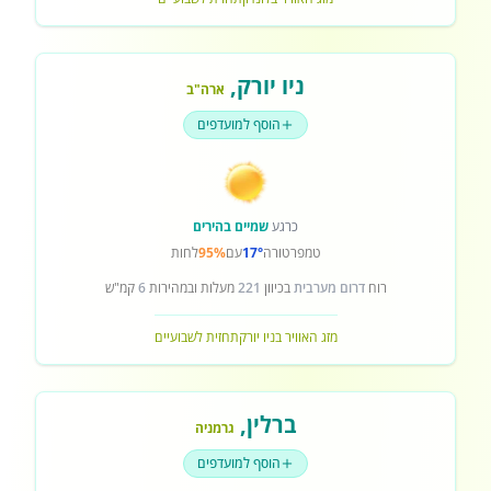
ניו יורק
,
ארה"ב
הוסף למועדפים
כרגע
שמיים בהירים
טמפרטורה
17°
עם
95%
לחות
רוח
דרום מערבית
בכיוון
221
מעלות ובמהירות
6
קמ"ש
מזג האוויר בניו יורק
תחזית לשבועיים
ברלין
,
גרמניה
הוסף למועדפים