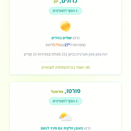
כרתים
,
יוון
הוסף למועדפים
כרגע
שמיים בהירים
טמפרטורה
27°
עם
57%
לחות
רוח
צפון-צפון מערבית
בכיוון
332
מעלות ובמהירות
33
קמ"ש
מזג האוויר בכרתים
תחזית לשבועיים
פורטו
,
פורטוגל
הוסף למועדפים
כרגע
מעונן חלקית עם סיכוי לגשם