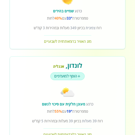
כרגע
שמיים בהירים
טמפרטורה
33°
עם
40%
לחות
רוח
צפונית
בכיוון
349
מעלות ובמהירות
3
קמ"ש
מזג האוויר ברומא
תחזית לשבועיים
לונדון
,
אנגליה
הוסף למועדפים
כרגע
מעונן חלקית עם סיכוי לגשם
טמפרטורה
19°
עם
55%
לחות
רוח
39 מעלות
בכיוון
39
מעלות ובמהירות
5
קמ"ש
מזג האוויר בלונדון
תחזית לשבועיים