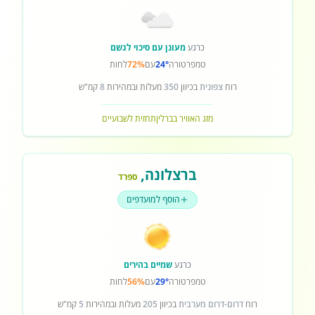
כרגע
מעונן עם סיכוי לגשם
טמפרטורה
24°
עם
72%
לחות
רוח
צפונית
בכיוון
350
מעלות ובמהירות
8
קמ"ש
מזג האוויר בברלין
תחזית לשבועיים
ברצלונה
,
ספרד
הוסף למועדפים
כרגע
שמיים בהירים
טמפרטורה
29°
עם
56%
לחות
רוח
דרום-דרום מערבית
בכיוון
205
מעלות ובמהירות
5
קמ"ש