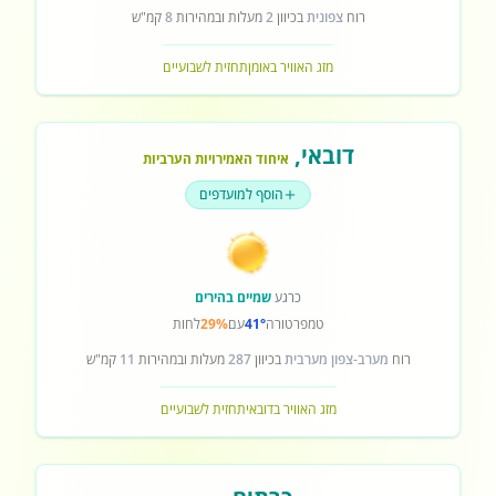
רוח
צפונית
בכיוון
2
מעלות ובמהירות
8
קמ"ש
מזג האוויר באומן
תחזית לשבועיים
דובאי
,
איחוד האמירויות הערביות
הוסף למועדפים
כרגע
שמיים בהירים
טמפרטורה
41°
עם
29%
לחות
רוח
מערב-צפון מערבית
בכיוון
287
מעלות ובמהירות
11
קמ"ש
מזג האוויר בדובאי
תחזית לשבועיים