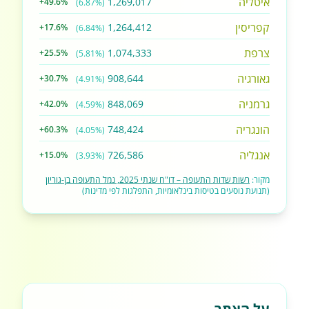
איטליה
1,269,017
+49.6%
(6.87%)
קפריסין
1,264,412
+17.6%
(6.84%)
צרפת
1,074,333
+25.5%
(5.81%)
גאורגיה
908,644
+30.7%
(4.91%)
גרמניה
848,069
+42.0%
(4.59%)
הונגריה
748,424
+60.3%
(4.05%)
אנגליה
726,586
+15.0%
(3.93%)
מקור:
רשות שדות התעופה – דו"ח שנתי 2025, נמל התעופה בן-גוריון
(תנועת נוסעים בטיסות בינלאומיות, התפלגות לפי מדינות)