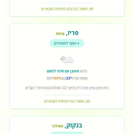
מזג האוויר בברצלונה
תחזית לשבועיים
פריז
,
צרפת
הוסף למועדפים
כרגע
מעונן עם סיכוי לגשם
טמפרטורה
23°
עם
69%
לחות
רוח
צפון-צפון מערבית
בכיוון
327
מעלות ובמהירות
7
קמ"ש
מזג האוויר בפריז
תחזית לשבועיים
בנקוק
,
תאילנד