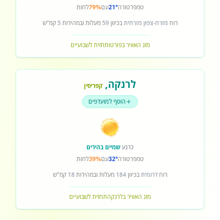
טמפרטורה
21°
עם
79%
לחות
רוח
מזרח-צפון מזרחית
בכיוון
59
מעלות ובמהירות
5
קמ"ש
מזג האוויר בפורטו
תחזית לשבועיים
לרנקה
,
קפריסין
הוסף למועדפים
כרגע
שמיים בהירים
טמפרטורה
32°
עם
39%
לחות
רוח
דרומית
בכיוון
184
מעלות ובמהירות
18
קמ"ש
מזג האוויר בלרנקה
תחזית לשבועיים