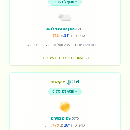
הוסף למועדפים
כרגע
מעונן עם סיכוי לגשם
טמפרטורה
31°
עם
72%
לחות
רוח
דרום מערבית
בכיוון
235
מעלות ובמהירות
13
קמ"ש
מזג האוויר בבנקוק
תחזית לשבועיים
אומן
,
אוקראינה
הוסף למועדפים
כרגע
שמיים בהירים
טמפרטורה
26°
עם
47%
לחות