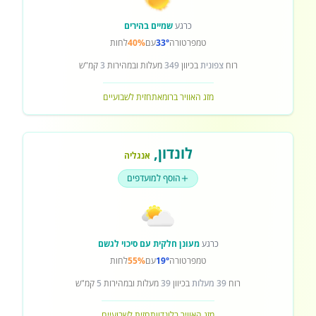
כרגע
שמיים בהירים
טמפרטורה
33°
עם
40%
לחות
רוח
צפונית
בכיוון
349
מעלות ובמהירות
3
קמ"ש
מזג האוויר ברומא
תחזית לשבועיים
לונדון
,
אנגליה
הוסף למועדפים
כרגע
מעונן חלקית עם סיכוי לגשם
טמפרטורה
19°
עם
55%
לחות
רוח
39 מעלות
בכיוון
39
מעלות ובמהירות
5
קמ"ש
מזג האוויר בלונדון
תחזית לשבועיים