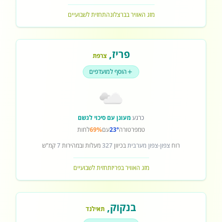
מזג האוויר בברצלונה
תחזית לשבועיים
פריז
,
צרפת
הוסף למועדפים
כרגע
מעונן עם סיכוי לגשם
טמפרטורה
23°
עם
69%
לחות
רוח
צפון-צפון מערבית
בכיוון
327
מעלות ובמהירות
7
קמ"ש
מזג האוויר בפריז
תחזית לשבועיים
בנקוק
,
תאילנד