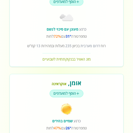
הוסף למועדפים
כרגע
מעונן עם סיכוי לגשם
טמפרטורה
31°
עם
72%
לחות
רוח
דרום מערבית
בכיוון
235
מעלות ובמהירות
13
קמ"ש
מזג האוויר בבנקוק
תחזית לשבועיים
אומן
,
אוקראינה
הוסף למועדפים
כרגע
שמיים בהירים
טמפרטורה
26°
עם
47%
לחות