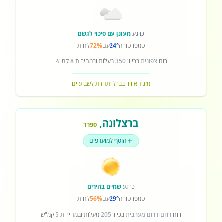
כרגע
מעונן עם סיכוי לגשם
טמפרטורה
24°
עם
72%
לחות
רוח
צפונית
בכיוון
350
מעלות ובמהירות
8
קמ"ש
מזג האוויר בברלין
תחזית לשבועיים
ברצלונה
,
ספרד
הוסף למועדפים
כרגע
שמיים בהירים
טמפרטורה
29°
עם
56%
לחות
רוח
דרום-דרום מערבית
בכיוון
205
מעלות ובמהירות
5
קמ"ש