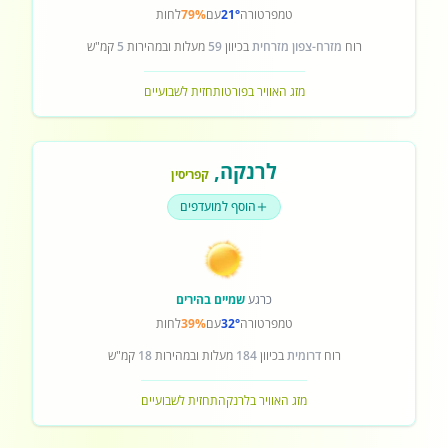
טמפרטורה
21°
עם
79%
לחות
רוח
מזרח-צפון מזרחית
בכיוון
59
מעלות ובמהירות
5
קמ"ש
מזג האוויר בפורטו
תחזית לשבועיים
לרנקה
,
קפריסין
הוסף למועדפים
כרגע
שמיים בהירים
טמפרטורה
32°
עם
39%
לחות
רוח
דרומית
בכיוון
184
מעלות ובמהירות
18
קמ"ש
מזג האוויר בלרנקה
תחזית לשבועיים