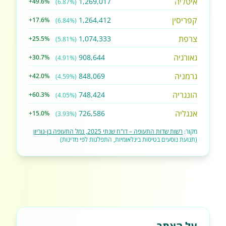
איטליה
1,269,017
+49.6%
(6.87%)
קפריסין
1,264,412
+17.6%
(6.84%)
צרפת
1,074,333
+25.5%
(5.81%)
גאורגיה
908,644
+30.7%
(4.91%)
גרמניה
848,069
+42.0%
(4.59%)
הונגריה
748,424
+60.3%
(4.05%)
אנגליה
726,586
+15.0%
(3.93%)
מקור:
רשות שדות התעופה – דו"ח שנתי 2025, נמל התעופה בן-גוריון
(תנועת נוסעים בטיסות בינלאומיות, התפלגות לפי מדינות)