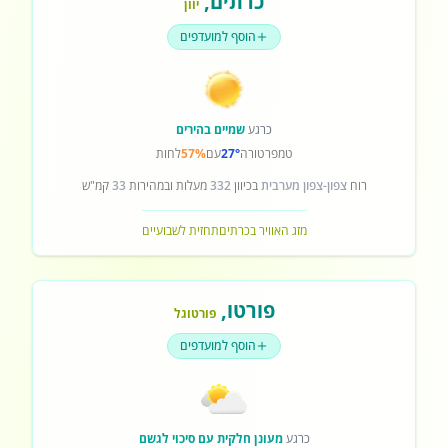
כרתים
,
יוון
הוסף למועדפים
כרגע
שמיים בהירים
טמפרטורה
27°
עם
57%
לחות
רוח
צפון-צפון מערבית
בכיוון
332
מעלות ובמהירות
33
קמ"ש
מזג האוויר בכרתים
תחזית לשבועיים
פורטו
,
פורטוגל
הוסף למועדפים
כרגע
מעונן חלקית עם סיכוי לגשם