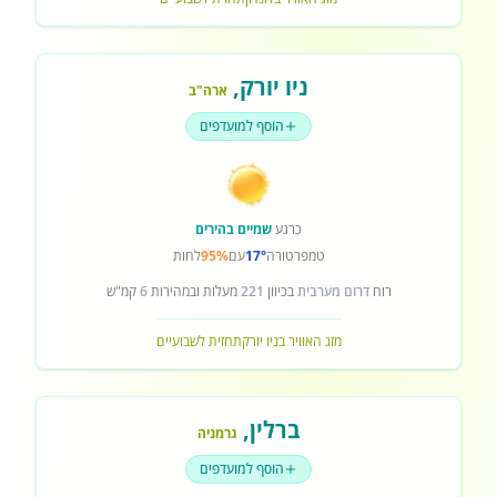
ניו יורק
,
ארה"ב
הוסף למועדפים
כרגע
שמיים בהירים
טמפרטורה
17°
עם
95%
לחות
רוח
דרום מערבית
בכיוון
221
מעלות ובמהירות
6
קמ"ש
מזג האוויר בניו יורק
תחזית לשבועיים
ברלין
,
גרמניה
הוסף למועדפים