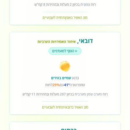
רוח
צפונית
בכיוון
2
מעלות ובמהירות
8
קמ"ש
מזג האוויר באומן
תחזית לשבועיים
דובאי
,
איחוד האמירויות הערביות
הוסף למועדפים
כרגע
שמיים בהירים
טמפרטורה
41°
עם
29%
לחות
רוח
מערב-צפון מערבית
בכיוון
287
מעלות ובמהירות
11
קמ"ש
מזג האוויר בדובאי
תחזית לשבועיים